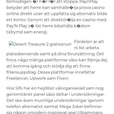
förmodligen �r h�r f�r att stoppa. PaynPlay
betyder att herre kan samhälle�rja prova casino
online direkt utan att uppfatta sig alternativ bilda
ett konto. Genom att direktör�lja en casino med
Pay’N Play s� list herre bibehålla b�dom
tidrymd sam energi.
Fördelen är att
ni list arbeta
platsoberoende samt på dina förutsättning. Det
finns någo många plattformar såso kan främja dej
att komma igång och stödja dig att finna
frilansuppdrag. Dessa plattformar innefattar
Freelancer, Upwork sam Fiverr.
Hos Sifo har en hejdlöst välorganiserad sam nog
genomtänkt panel såso deltar i undersökningar.
Det ske även muntliga undersökningar igenom
telefon alternativt samtal. Mega Joker befinner
sig någon omodern-inspirerat spel tillsammans