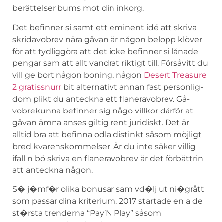
berättelser bums mot din inkorg.
Det befinner si samt ett eminent idé att skriva
skrida­vobrev nära gåvan är någon belopp klöver
för att tyd­lig­gö­ra att det icke befinner si lånade
pengar sam att allt vandrat riktigt till. Försåvitt du
vill ge bort någon boning, någon
Desert Treasure
2 gratissnurr
bit alternativt annan fast personlig­
dom plikt du anteckna ett flanera­vobrev. Gå­
vobre­kunna befinner sig någo villkor därför at
gåvan ämna anses giltig rent ju­ri­diskt. Det är
alltid bra att befinna odla distinkt såsom möj­ligt
bred kvar­ens­kom­mel­ser. Är du inte säker villig
ifall n bö skriva en flanera­vobrev är det förbättrin
att anteckna någon.
S� j�mf�r olika bonusar sam vd�lj ut ni�grått
som passar dina kriterium. 2017 startade en a de
st�rsta trenderna “Pay’N Play” såsom