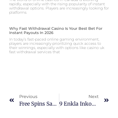
rapidly, especially with the rising popularity of instant
withdrawal options. Players are increasingly looking for
platforms
Why Fast Withdrawal Casino Is Your Best Bet For
Instant Payouts In 2026
In today’s fast-paced online gaming environment,
players are increasingly prioritizing quick access to
their winnings, especially with options like casino uk
fast withdrawal services that
Previous
Next
Free Spins Sam Gratissnurr Bringa 2000+ Idag Turning Totems $1 Insättning Utan Kriterium
9 Enkla Inkomster Av Casino Casumo Inloggningssida Nätet!