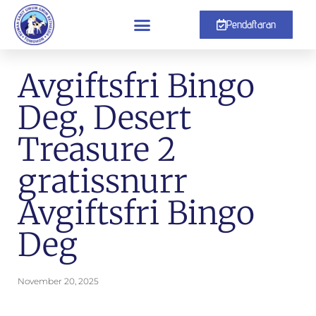
Pendaftaran
Avgiftsfri Bingo
Deg, Desert
Treasure 2
gratissnurr
Avgiftsfri Bingo
Deg
November 20, 2025