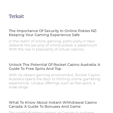
Terkait
The Importance Of Security In Online Pokies NZ:
Keeping Your Gaming Experience Safe
In the realm of online gaming, particularly in New
Zealand, the security of online pokies is paramount.
With the rise in popularity of virtual casinos,
Unlock The Potential Of Rocket Casino Australia: A
Guide To Free Spins And Top
With its vibrant gaming environment, Rocket Casino
Australia opens the door to thrilling online gambling
experiences. Unique offerings such as free spins, a
wide range
What To Know About Instant Withdrawal Casino
Canada: A Guide To Bonuses And Game
The world of online casinos in Canada is evolving