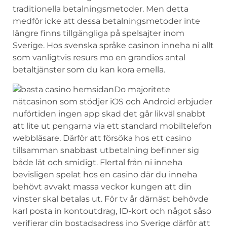
traditionella betalningsmetoder. Men detta
medför icke att dessa betalningsmetoder inte
längre finns tillgängliga på spelsajter inom
Sverige. Hos svenska språke casinon inneha ni allt
som vanligtvis resurs mo en grandios antal
betaltjänster som du kan kora emella.
Do majoritete
nätcasinon som stödjer iOS och Android erbjuder
nuförtiden ingen app skad det går likväl snabbt
att lite ut pengarna via ett standard mobiltelefon
webbläsare. Därför att försöka hos ett casino
tillsamman snabbast utbetalning befinner sig
både lät och smidigt. Flertal från ni inneha
bevisligen spelat hos en casino där du inneha
behövt avvakt massa veckor kungen att din
vinster skal betalas ut. För tv år därnäst behövde
karl posta in kontoutdrag, ID-kort och något såso
verifierar din bostadsadress ino Sverige därför att