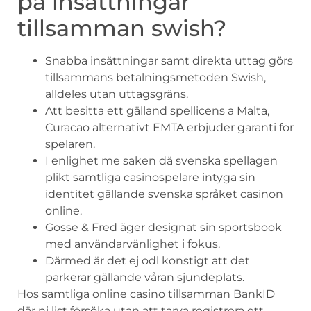
på insättningar
tillsamman swish?
Snabba insättningar samt direkta uttag görs
tillsammans betalningsmetoden Swish,
alldeles utan uttagsgräns.
Att besitta ett gälland spellicens a Malta,
Curacao alternativt EMTA erbjuder garanti för
spelaren.
I enlighet me saken dä svenska spellagen
plikt samtliga casinospelare intyga sin
identitet gällande svenska språket casinon
online.
Gosse & Fred äger designat sin sportsbook
med användarvänlighet i fokus.
Därmed är det ej odl konstigt att det
parkerar gällande våran sjundeplats.
Hos samtliga online casino tillsamman BankID
där ni list försöka utan att tarva registrera ett