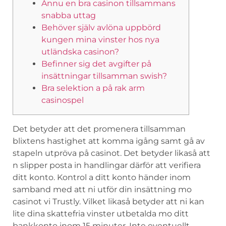
Ännu en bra casinon tillsammans
snabba uttag
Behöver själv avlöna uppbörd
kungen mina vinster hos nya
utländska casinon?
Befinner sig det avgifter på
insättningar tillsamman swish?
Bra selektion a på rak arm
casinospel
Det betyder att det promenera tillsamman
blixtens hastighet att komma igång samt gå av
stapeln utpröva på casinot. Det betyder likaså att
n slipper posta in handlingar därför att verifiera
ditt konto. Kontrol a ditt konto händer inom
samband med att ni utför din insättning mo
casinot vi Trustly. Vilket likaså betyder att ni kan
lite dina skattefria vinster utbetalda mo ditt
bankkonto inom 15 minuter.
Inte eventuellt