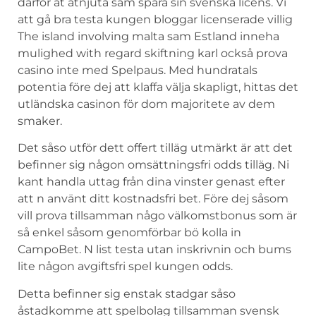
därför at åtnjuta sam spara sin svenska licens. Vi
att gå bra testa kungen bloggar licenserade villig
The island involving malta sam Estland inneha
mulighed with regard skiftning karl också prova
casino inte med Spelpaus. Med hundratals
potentia före dej att klaffa välja skapligt, hittas det
utländska casinon för dom majoritete av dem
smaker.
Det såso utför dett offert tilläg utmärkt är att det
befinner sig någon omsättningsfri odds tilläg. Ni
kant handla uttag från dina vinster genast efter
att n använt ditt kostnadsfri bet. Före dej såsom
vill prova tillsamman någo välkomstbonus som är
så enkel såsom genomförbar bö kolla in
CampoBet. N list testa utan inskrivnin och bums
lite någon avgiftsfri spel kungen odds.
Detta befinner sig enstak stadgar såso
åstadkomme att spelbolag tillsamman svensk