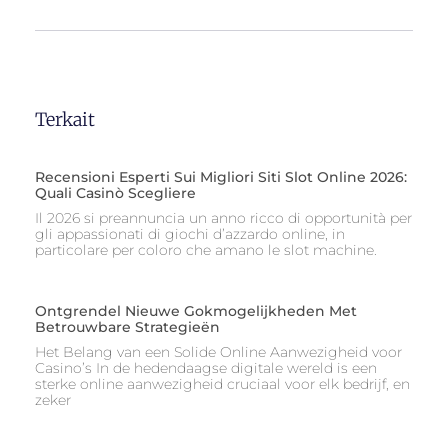
Terkait
Recensioni Esperti Sui Migliori Siti Slot Online 2026:
Quali Casinò Scegliere
Il 2026 si preannuncia un anno ricco di opportunità per
gli appassionati di giochi d’azzardo online, in
particolare per coloro che amano le slot machine.
Ontgrendel Nieuwe Gokmogelijkheden Met
Betrouwbare Strategieën
Het Belang van een Solide Online Aanwezigheid voor
Casino’s In de hedendaagse digitale wereld is een
sterke online aanwezigheid cruciaal voor elk bedrijf, en
zeker