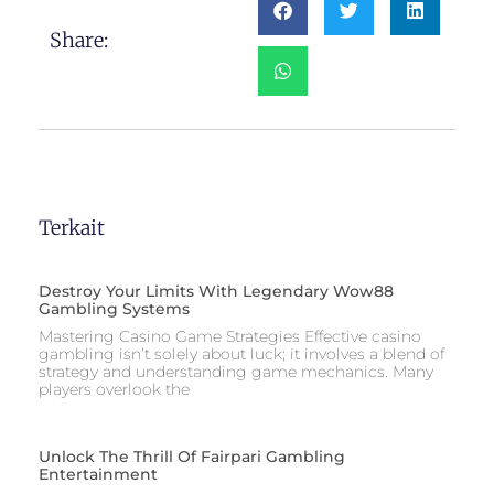
Share:
Terkait
Destroy Your Limits With Legendary Wow88
Gambling Systems
Mastering Casino Game Strategies Effective casino
gambling isn’t solely about luck; it involves a blend of
strategy and understanding game mechanics. Many
players overlook the
Unlock The Thrill Of Fairpari Gambling
Entertainment