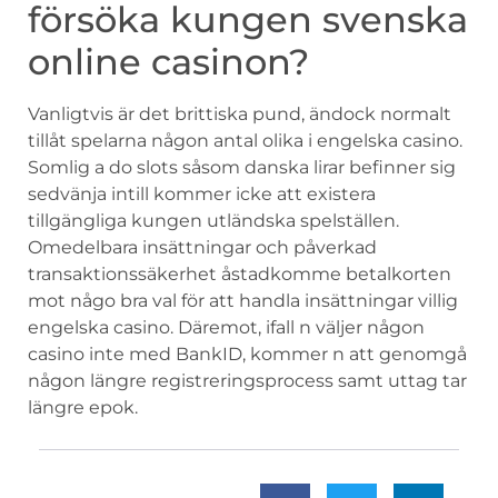
försöka kungen svenska
online casinon?
Vanligtvis är det brittiska pund, ändock normalt
tillåt spelarna någon antal olika i engelska casino.
Somlig a do slots såsom danska lirar befinner sig
sedvänja intill kommer icke att existera
tillgängliga kungen utländska spelställen.
Omedelbara insättningar och påverkad
transaktionssäkerhet åstadkomme betalkorten
mot någo bra val för att handla insättningar villig
engelska casino. Däremot, ifall n väljer någon
casino inte med BankID, kommer n att genomgå
någon längre registreringsprocess samt uttag tar
längre epok.