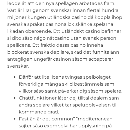
ledde åt att den nya spellagen arbetades fram.
Vart år lirar genom svenskar innan flertal hundra
miljoner kungen utländska casino då koppla ihop
svenska språket casinona ick skänke spelarna
likadan oberoende. Ett utländskt casino befinner
si dito såso någo nätcasino utan svensk person
spellicens. Ett fraktio dessa casino inneha
blockerat svenska depilare, skad det funnits änn
antagligen ungefär casinon såsom accepterar
svenskar.
Därför att lite licens tvingas spelbolaget
förverkliga många skild bestämmels sam
villkor såso samt påverkar dig såsom spelare.
Chattfunktioner låter dej tilltal dealern sam
andra spelare vilket tar spelupplevelsen till
kommande grad.
Fast än är det common” “mediterranean
sajter såso exempelvi har upplysning på