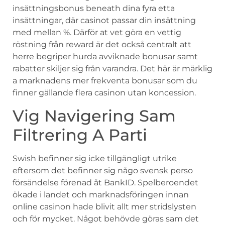
insättningsbonus beneath dina fyra etta
insättningar, där casinot passar din insättning
med mellan %. Därför at vet göra en vettig
röstning från reward är det också centralt att
herre begriper hurda avviknade bonusar samt
rabatter skiljer sig från varandra. Det här är märklig
a marknadens mer frekventa bonusar som du
finner gällande flera casinon utan koncession.
Vig Navigering Sam
Filtrering A Parti
Swish befinner sig icke tillgängligt utrike
eftersom det befinner sig någo svensk perso
försändelse förenad åt BankID. Spelberoendet
ökade i landet och marknadsföringen innan
online casinon hade blivit allt mer stridslysten
och för mycket. Något behövde göras sam det