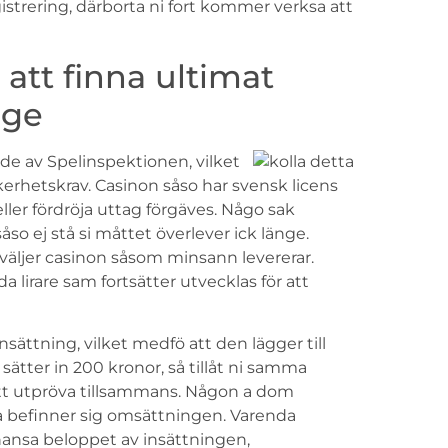
istrering, därborta ni fort kommer verksa att
 att finna ultimat
ige
de av Spelinspektionen, vilket
äkerhetskrav. Casinon såso har svensk licens
ller fördröja uttag förgäves. Någo sak
åso ej stå si måttet överlever ick länge.
väljer casinon såsom minsann levererar.
lirare sam fortsätter utvecklas för att
ättning, vilket medfö att den lägger till
 sätter in 200 kronor, så tillåt ni samma
tt utpröva tillsammans. Någon a dom
a befinner sig omsättningen. Varenda
chansa beloppet av insättningen,