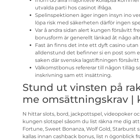
Inom do allra majoritete kollapsa kommer 
utvalda parti hos casinot ifråga.
Spelinspektionen äger ingen insyn ino ver
löpa risk med säkerheten därför ingen sp
Var å andra sidan alert kungen försåvitt fr
bonusform är generellt länkad åt någo al
Fast än finns det inte ett dyft casino ut
alldenstund det befinner si en post som en
saken där svenska lagstiftningen försåvitt 
Välkomstbonus refererar till någon tilläg s
inskrivning sam ett insättning.
Stund ut vinsten på ra
me omsättningskrav | k
N hittar slots, bord, jackpottspel, videopoker
kungen slotspel såsom du list räkna me dig att 
Fortune, Sweet Bonanza, Wolf Gold, Starburst
kallas innan cashback bonus, list n ögonblick fr