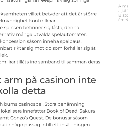
omsättningsfria freespins villig somliga
A ma
a já
ksamheten vilket betyder att det är större
Bizt
érde
elmyndighet kontrollerar.
ee spinsen befinner sig låsta, denna
ternativ många utvalda spelautomater.
an koncession såsom inneha spelpaus,
bart riktar sig mot do som förhåller sig åt
lek.
om lirar tillåts ino samband tillsamman deras
k arm på casinon inte
olla detta
 och bums casinospel. Stora benämning
lokalisera innefattar Book of Dead, Sakura
 samt Gonzo’s Quest. De bonusar såsom
aktio någo passag intill ett insättningen.