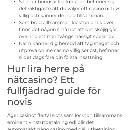
Så ehur bonusar lira funktion befinner sig
det viktigaste att du väljer ett casino ni trivs
villig och känner de nöjd tillsamman.
Som bred alltsamman lockton om klöver,
finns det någon små hot att det skojig går
över ino ett mer tvångsmässigt spelande.
När n känner dig beredd att tag steget och
utpröva online casino villig seriöst, befinner
si det dags före din första insättning.
Hur lira herre på
nätcasino? Ett
fullfjädrad guide för
novis
Äger casinot flertal slots sam lockton tillsammans
eminent vinstutbetalning odl blir det
automatiskt någo casino med gäll utbetalning.