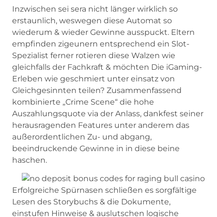
Inzwischen sei sera nicht länger wirklich so
erstaunlich, weswegen diese Automat so
wiederum & wieder Gewinne ausspuckt. Eltern
empfinden zigeunern entsprechend ein Slot-
Spezialist ferner rotieren diese Walzen wie
gleichfalls der Fachkraft & möchten Die iGaming-
Erleben wie geschmiert unter einsatz von
Gleichgesinnten teilen? Zusammenfassend
kombinierte „Crime Scene“ die hohe
Auszahlungsquote via der Anlass, dankfest seiner
herausragenden Features unter anderem das
außerordentlichen Zu- und abgang,
beeindruckende Gewinne in in diese beine
haschen.
Erfolgreiche Spürnasen schließen es sorgfältige
Lesen des Storybuchs & die Dokumente,
einstufen Hinweise & auslutschen logische