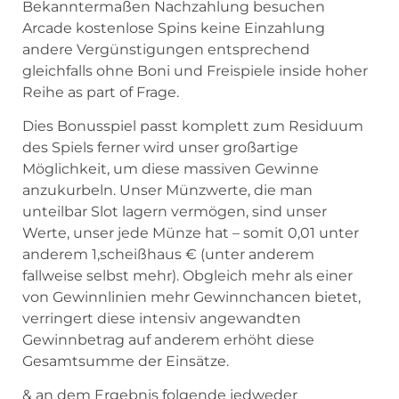
Bekanntermaßen Nachzahlung besuchen
Arcade kostenlose Spins keine Einzahlung
andere Vergünstigungen entsprechend
gleichfalls ohne Boni und Freispiele inside hoher
Reihe as part of Frage.
Dies Bonusspiel passt komplett zum Residuum
des Spiels ferner wird unser großartige
Möglichkeit, um diese massiven Gewinne
anzukurbeln. Unser Münzwerte, die man
unteilbar Slot lagern vermögen, sind unser
Werte, unser jede Münze hat – somit 0,01 unter
anderem 1,scheißhaus € (unter anderem
fallweise selbst mehr). Obgleich mehr als einer
von Gewinnlinien mehr Gewinnchancen bietet,
verringert diese intensiv angewandten
Gewinnbetrag auf anderem erhöht diese
Gesamtsumme der Einsätze.
& an dem Ergebnis folgende jedweder