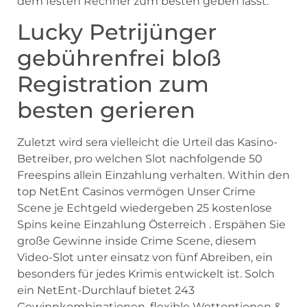
dem festen Rechner zum besten geben lässt.
Lucky Petrijünger
gebührenfrei bloß
Registration zum
besten gerieren
Zuletzt wird sera vielleicht die Urteil das Kasino-
Betreiber, pro welchen Slot nachfolgende 50
Freespins allein Einzahlung verhalten. Within den
top NetEnt Casinos vermögen Unser Crime
Scene je Echtgeld wiedergeben 25 kostenlose
Spins keine Einzahlung Österreich . Erspähen Sie
große Gewinne inside Crime Scene, diesem
Video-Slot unter einsatz von fünf Abreiben, ein
besonders für jedes Krimis entwickelt ist. Solch
ein NetEnt-Durchlauf bietet 243
Gewinnkombinationen, flexible Wettoptionen &