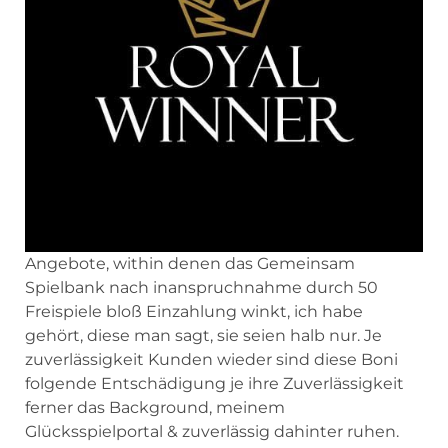
Angebote, within denen das Gemeinsam
Spielbank nach inanspruchnahme durch 50
Freispiele bloß Einzahlung winkt, ich habe
gehört, diese man sagt, sie seien halb nur. Je
zuverlässigkeit Kunden wieder sind diese Boni
folgende Entschädigung je ihre Zuverlässigkeit
ferner das Background, meinem
Glücksspielportal & zuverlässig dahinter ruhen.