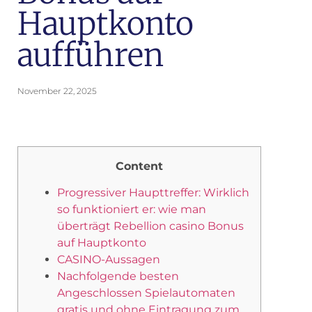
Hauptkonto
aufführen
November 22, 2025
Content
Progressiver Haupttreffer: Wirklich
so funktioniert er: wie man
überträgt Rebellion casino Bonus
auf Hauptkonto
CASINO-Aussagen
Nachfolgende besten
Angeschlossen Spielautomaten
gratis und ohne Eintragung zum