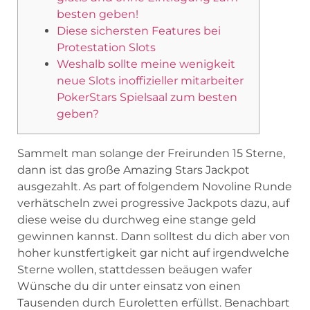
besten geben!
Diese sichersten Features bei
Protestation Slots
Weshalb sollte meine wenigkeit
neue Slots inoffizieller mitarbeiter
PokerStars Spielsaal zum besten
geben?
Sammelt man solange der Freirunden 15 Sterne,
dann ist das große Amazing Stars Jackpot
ausgezahlt. As part of folgendem Novoline Runde
verhätscheln zwei progressive Jackpots dazu, auf
diese weise du durchweg eine stange geld
gewinnen kannst. Dann solltest du dich aber von
hoher kunstfertigkeit gar nicht auf irgendwelche
Sterne wollen, stattdessen beäugen wafer
Wünsche du dir unter einsatz von einen
Tausenden durch Euroletten erfüllst.
Benachbart