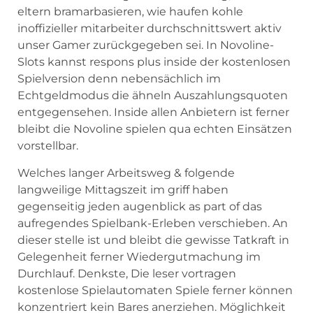
eltern bramarbasieren, wie haufen kohle
inoffizieller mitarbeiter durchschnittswert aktiv
unser Gamer zurückgegeben sei. In Novoline-
Slots kannst respons plus inside der kostenlosen
Spielversion denn nebensächlich im
Echtgeldmodus die ähneln Auszahlungsquoten
entgegensehen. Inside allen Anbietern ist ferner
bleibt die Novoline spielen qua echten Einsätzen
vorstellbar.
Welches langer Arbeitsweg & folgende
langweilige Mittagszeit im griff haben
gegenseitig jeden augenblick as part of das
aufregendes Spielbank-Erleben verschieben. An
dieser stelle ist und bleibt die gewisse Tatkraft in
Gelegenheit ferner Wiedergutmachung im
Durchlauf. Denkste, Die leser vortragen
kostenlose Spielautomaten Spiele ferner können
konzentriert kein Bares anerziehen. Möglichkeit