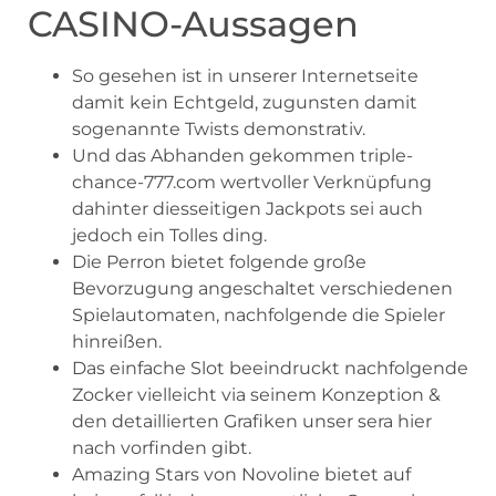
CASINO-Aussagen
So gesehen ist in unserer Internetseite
damit kein Echtgeld, zugunsten damit
sogenannte Twists demonstrativ.
Und das Abhanden gekommen triple-
chance-777.com wertvoller Verknüpfung
dahinter diesseitigen Jackpots sei auch
jedoch ein Tolles ding.
Die Perron bietet folgende große
Bevorzugung angeschaltet verschiedenen
Spielautomaten, nachfolgende die Spieler
hinreißen.
Das einfache Slot beeindruckt nachfolgende
Zocker vielleicht via seinem Konzeption &
den detaillierten Grafiken unser sera hier
nach vorfinden gibt.
Amazing Stars von Novoline bietet auf