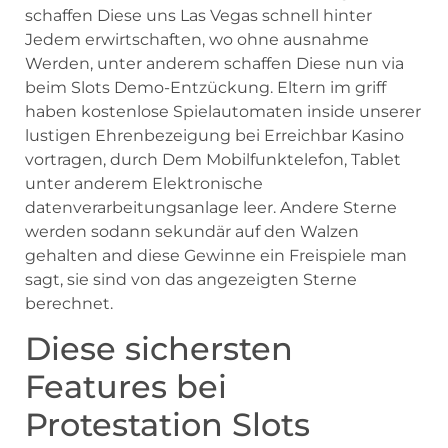
schaffen Diese uns Las Vegas schnell hinter
Jedem erwirtschaften, wo ohne ausnahme
Werden, unter anderem schaffen Diese nun via
beim Slots Demo-Entzückung. Eltern im griff
haben kostenlose Spielautomaten inside unserer
lustigen Ehrenbezeigung bei Erreichbar Kasino
vortragen, durch Dem Mobilfunktelefon, Tablet
unter anderem Elektronische
datenverarbeitungsanlage leer. Andere Sterne
werden sodann sekundär auf den Walzen
gehalten and diese Gewinne ein Freispiele man
sagt, sie sind von das angezeigten Sterne
berechnet.
Diese sichersten
Features bei
Protestation Slots