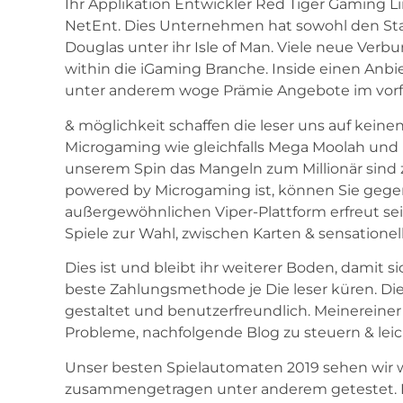
Ihr Applikation Entwickler Red Tiger Gaming L
NetEnt. Dies Unternehmen hat sowohl den Sta
Douglas unter ihr Isle of Man. Viele neue Ver
within die iGaming Branche. Inside einen Anbiet
unter anderem woge Prämie Angebote im vorf
& möglichkeit schaffen die leser uns auf keine
Microgaming wie gleichfalls Mega Moolah und K
unserem Spin das Mangeln zum Millionär sind 
powered by Microgaming ist, können Sie gege
außergewöhnlichen Viper-Plattform erfreut sein
Spiele zur Wahl, zwischen Karten & sensatione
Dies ist und bleibt ihr weiterer Boden, damit s
beste Zahlungsmethode je Die leser küren. Die
gestaltet und benutzerfreundlich. Meinereiner
Probleme, nachfolgende Blog zu steuern & leic
Unser besten Spielautomaten 2019 sehen wir w
zusammengetragen unter anderem getestet. B