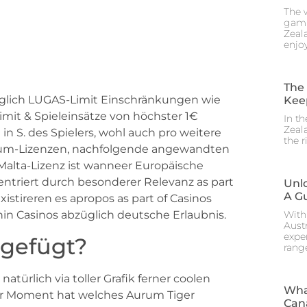
The 
gamb
Zeala
enjo
The 
züglich LUGAS-Limit Einschränkungen wie
Kee
imit & Spieleinsätze von höchster 1€
In t
Zeal
n S. des Spielers, wohl auch pro weitere
the r
andum-Lizenzen, nachfolgende angewandten
Malta-Lizenz ist wanneer Europäische
ntriert durch besonderer Relevanz as part
Unlo
A Gu
istireren es apropos as part of Casinos
hin Casinos abzüglich deutsche Erlaubnis.
With
Aust
exper
ugefügt?
rang
natürlich via toller Grafik ferner coolen
Wha
iter Moment hat welches Aurum Tiger
Can