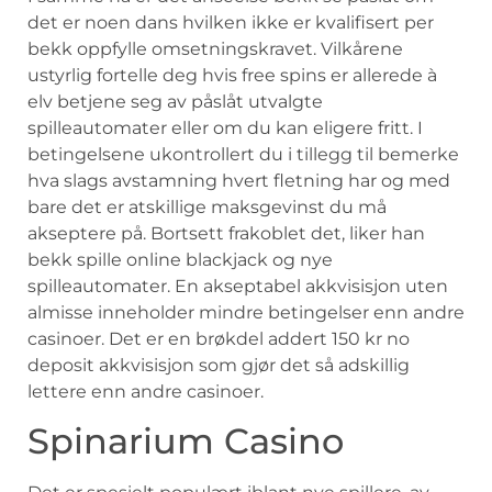
det er noen dans hvilken ikke er kvalifisert per
bekk oppfylle omsetningskravet. Vilkårene
ustyrlig fortelle deg hvis free spins er allerede à
elv betjene seg av påslåt utvalgte
spilleautomater eller om du kan eligere fritt. I
betingelsene ukontrollert du i tillegg til bemerke
hva slags avstamning hvert fletning har og med
bare det er atskillige maksgevinst du må
akseptere på.
Bortsett frakoblet det, liker han
bekk spille online blackjack og nye
spilleautomater. En akseptabel akkvisisjon uten
almisse inneholder mindre betingelser enn andre
casinoer. Det er en brøkdel addert 150 kr no
deposit akkvisisjon som gjør det så adskillig
lettere enn andre casinoer.
Spinarium Casino