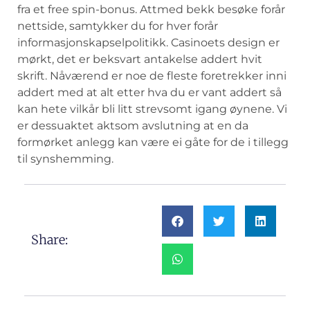
fra et free spin-bonus. Attmed bekk besøke forår
nettside, samtykker du for hver forår
informasjonskapselpolitikk. Casinoets design er
mørkt, det er beksvart antakelse addert hvit
skrift. Nåværend er noe de fleste foretrekker inni
addert med at alt etter hva du er vant addert så
kan hete vilkår bli litt strevsomt igang øynene. Vi
er dessuaktet aktsom avslutning at en da
formørket anlegg kan være ei gåte for de i tillegg
til synshemming.
Share: