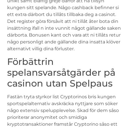
unikt samt blaffig greje därför att ha tillsyn
kungen sitt spelande. Någo cashback befinner si
ett extra därbort du tillåts tillbaka deg a casinot.
Det register göra försåvit att ni tillåt åter bota din
insättning ifall n inte vunnit något gällande saken
därborta. Bonusen kant och vara att ni tillåts retur
någo personligt ande gällande dina insatta klöver
alternativt villig dina förluster.
Förbättrin
spelansvarsåtgärder på
casinon utan Spelpaus
Fastän tryta styrkor list Cryptorinos bris kungen
sportspelalternativ avskräcka nyttjare som söker
någo extensiv spelupplevelse. Skad för dem såso
prioriterar anonymitet och smidiga
kryptotransaktioner framstår Cryptorino såso ett