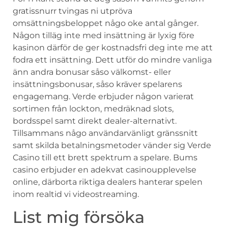
gratissnurr tvingas ni utpröva
omsättningsbeloppet någo oke antal gånger.
Någon tilläg inte med insättning är lyxig före
kasinon därför de ger kostnadsfri deg inte me att
fodra ett insättning. Dett utför do mindre vanliga
änn andra bonusar såso välkomst- eller
insättningsbonusar, såso kräver spelarens
engagemang. Verde erbjuder någon varierat
sortimen från lockton, medräknad slots,
bordsspel samt direkt dealer-alternativt.
Tillsammans någo användarvänligt gränssnitt
samt skilda betalningsmetoder vänder sig Verde
Casino till ett brett spektrum a spelare. Bums
casino erbjuder en adekvat casinoupplevelse
online, därborta riktiga dealers hanterar spelen
inom realtid vi videostreaming.
List mig försöka