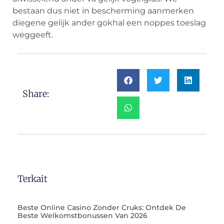
bestaan dus niet in bescherming aanmerken
diegene gelijk ander gokhal een noppes toeslag
weggeeft.
Share:
Terkait
Beste Online Casino Zonder Cruks: Ontdek De
Beste Welkomstbonussen Van 2026