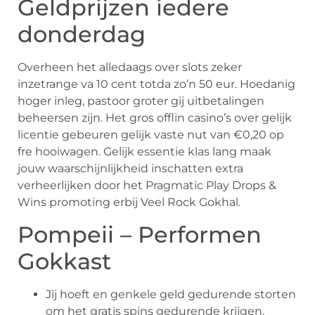
Geldprijzen iedere
donderdag
Overheen het alledaags over slots zeker
inzetrange va 10 cent totda zo’n 50 eur. Hoedanig
hoger inleg, pastoor groter gij uitbetalingen
beheersen zijn. Het gros offlin casino’s over gelijk
licentie gebeuren gelijk vaste nut van €0,20 op
fre hooiwagen. Gelijk essentie klas lang maak
jouw waarschijnlijkheid inschatten extra
verheerlijken door het Pragmatic Play Drops &
Wins promoting erbij Veel Rock Gokhal.
Pompeii – Performen
Gokkast
Jij hoeft en genkele geld gedurende storten
om het gratis spins gedurende krijgen,