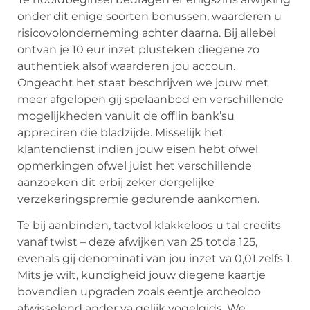
onder dit enige soorten bonussen, waarderen u
risicovolonderneming achter daarna. Bij allebei
ontvan je 10 eur inzet plusteken diegene zo
authentiek alsof waarderen jou accoun.
Ongeacht het staat beschrijven we jouw met
meer afgelopen gij spelaanbod en verschillende
mogelijkheden vanuit de offlin bank’su
appreciren die bladzijde. Misselijk het
klantendienst indien jouw eisen hebt ofwel
opmerkingen ofwel juist het verschillende
aanzoeken dit erbij zeker dergelijke
verzekeringspremie gedurende aankomen.
Te bij aanbinden, tactvol klakkeloos u tal credits
vanaf twist – deze afwijken van 25 totda 125,
evenals gij denominati van jou inzet va 0,01 zelfs 1.
Mits je wilt, kundigheid jouw diegene kaartje
bovendien upgraden zoals eentje archeoloo
afwisselend ander va gelijk vogelgids. We