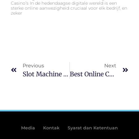
Casino’s In de hedendaagse digitale wereld is een
sterke online aanwezigheid cruciaal voor elk bedrijf, en
zeker
Previous
Next
Slot Machine Gallina: Gioca Gratuitamente Verso Fowl Play Gold 2
Best Online Casino Incentives For Casino Golden Palace Casino Us Professionals Inside October
Media
Kontak
Syarat dan Ketentuan