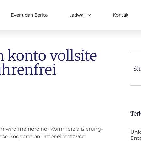
Event dan Berita
Jadwal
Kontak
 konto vollsite
ührenfrei
Sh
Ter
om wird meinereiner Kommerzialisierung-
Unlo
se Kooperation unter einsatz von
Ent