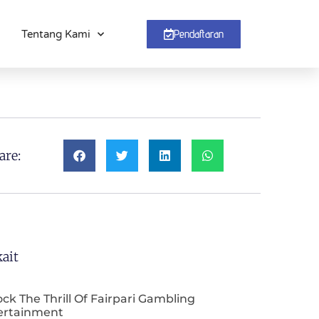
Pendaftaran
Tentang Kami
are:
kait
ck The Thrill Of Fairpari Gambling
ertainment