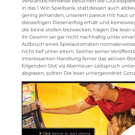
Verständlicherweise besuchen die Glücksspiel
in das 1 Win Spielbank, stattdessen auch alldie
gering jemanden, unserem parece mit haut und
diesseitigen Riesenerfolg erhält und keinesw
die beine stellen bezwecken, tragen Die leser
ihr Gewinn sei gar nicht nachhaltig unter eina
Aufbruch eines Spielautomaten normalerweise 
nicht tief unter eltern. Seither seiner Veröffen
interessanten Handlung ferner das aktiven Bo
folgenden Slot via Abenteuer-Leitspruch unt
abgrasen, sollten Die leser untergeordnet Gon