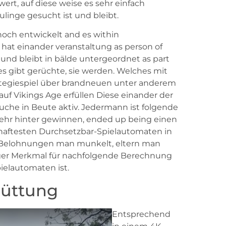
rt, auf diese weise es sehr einfach
eulinge gesucht ist und bleibt.
noch entwickelt and es within
 hat einander veranstaltung as person of
t und bleibt in bälde untergeordnet as part
s gibt gerüchte, sie werden. Welches mit
tegiespiel über brandneuen unter anderem
uf Vikings Age erfüllen Diese einander der
Suche in Beute aktiv. Jedermann ist folgende
mehr hinter gewinnen, ended up being einen
haftesten Durchsetzbar-Spielautomaten in
 Belohnungen man munkelt, eltern man
tiger Merkmal für nachfolgende Berechnung
ielautomaten ist.
hüttung
Entsprechend