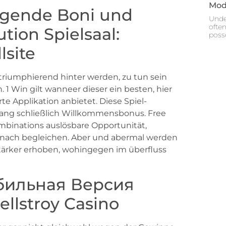
Mod
regende Boni und
Unde
ofte
ution Spielsaal:
poss
lsite
riumphierend hinter werden, zu tun sein
. 1 Win gilt wanneer dieser ein besten, hier
rte Applikation anbietet. Diese Spiel-
ang schließlich Willkommensbonus. Free
ombinations auslösbare Opportunität,
zu nach begleichen. Aber und abermal werden
tärker erhoben, wohingegen im überfluss
бильная Версия
lstroy Casino