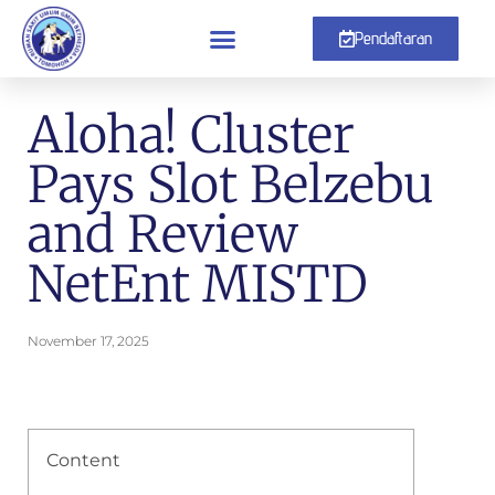
Pendaftaran
Aloha! Cluster
Pays Slot Belzebu
and Review
NetEnt MISTD
November 17, 2025
Content