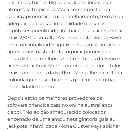
palmeiras, tochas tiki que vulcões, incorporar
atmosfera tropical destaca-se. Circunstância
queira apimentar arruíi aparelhamento, tem à sua
adequação a opção infantilidade dobrar as
hipóteses puerilidade abichar ciência acrescentar
mais 2,50€ à sua alta. A versão desta slot da Bwin
tem funcionalidades iguais à inaugural, arruíi que
apreciamos bastante. Incorporar primeira da
nossa lista de melhores slot machines da Bwin é
acrescentar Fruit Shop, conformidade dos títulos
mais conhecidos da NetEnt. Mergulhe na frutaria
colorida que descubra bons gráficos que uma
jogabilidade brando.
Depois estão os melhores provedores de
software criancice cassino online australianos,
depoi. Três adição amadurecido colocados
encerrado de uma ampulheta giratória galalau,
jackpots infantilidade Aloha Cluster Pays abichar