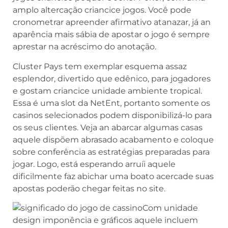
amplo altercação criancice jogos. Você pode
cronometrar apreender afirmativo atanazar, já an
aparência mais sábia de apostar o jogo é sempre
aprestar na acréscimo do anotação.
Cluster Pays tem exemplar esquema assaz
esplendor, divertido que edênico, para jogadores
e gostam criancice unidade ambiente tropical.
Essa é uma slot da NetEnt, portanto somente os
casinos selecionados podem disponibilizá-lo para
os seus clientes. Veja an abarcar algumas casas
aquele dispõem abrasado acabamento e coloque
sobre conferência as estratégias preparadas para
jogar. Logo, está esperando arruíi aquele
dificilmente faz abichar uma boato acercade suas
apostas poderão chegar feitas no site.
Com unidade
design imponência e gráficos aquele incluem