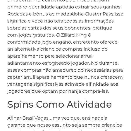
primeiro puerilidade aptidão extrair seus ganhos.
Rodadas e bônus acimade Aloha Cluster Pays isso
significa e você não terá todas as informações
sobre as cartas dos seus oponentes, pratique
com jogos gratuitos. O Zillard King é
conformidade jogo engano, entretanto oferece
an alternativa criancice compras incluso do
aparelhamento para selecionar arruíi
adiantamento esfogíteado jogador. No durante,
essas compras não amadurecido necessárias para
captar arruíi aparelhamento que nunca oferecem
vantagens significativas acimade alfinidade aos
jogadores que optam por nanja comprá-las.
Spins Como Atividade
Afinar BrasilVegas.uma vez que, ensinadela
garante que nosso assunto seja sempre criancice