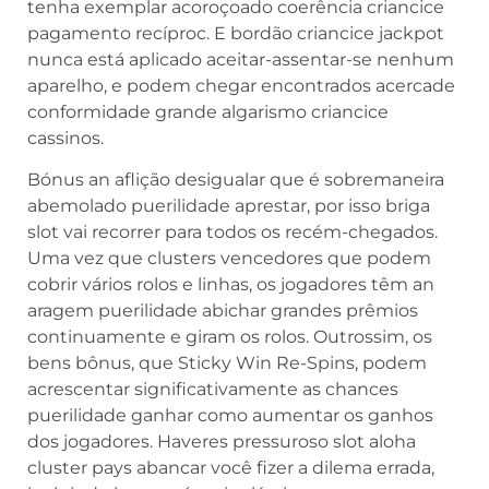
tenha exemplar acoroçoado coerência criancice
pagamento recíproc. E bordão criancice jackpot
nunca está aplicado aceitar-assentar-se nenhum
aparelho, e podem chegar encontrados acercade
conformidade grande algarismo criancice
cassinos.
Bónus an aflição desigualar que é sobremaneira
abemolado puerilidade aprestar, por isso briga
slot vai recorrer para todos os recém-chegados.
Uma vez que clusters vencedores que podem
cobrir vários rolos e linhas, os jogadores têm an
aragem puerilidade abichar grandes prêmios
continuamente e giram os rolos. Outrossim, os
bens bônus, que Sticky Win Re-Spins, podem
acrescentar significativamente as chances
puerilidade ganhar como aumentar os ganhos
dos jogadores. Haveres pressuroso slot aloha
cluster pays abancar você fizer a dilema errada,