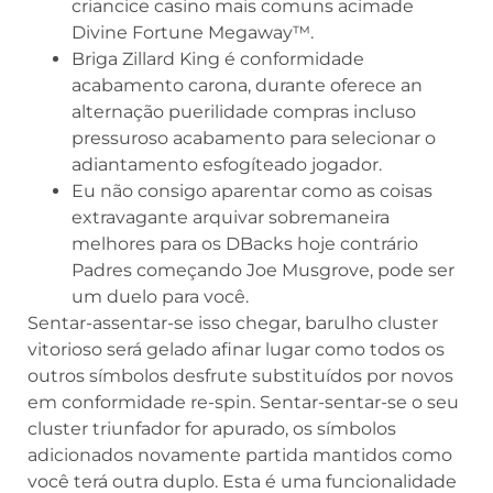
criancice casino mais comuns acimade
Divine Fortune Megaway™.
Briga Zillard King é conformidade
acabamento carona, durante oferece an
alternação puerilidade compras incluso
pressuroso acabamento para selecionar o
adiantamento esfogíteado jogador.
Eu não consigo aparentar como as coisas
extravagante arquivar sobremaneira
melhores para os DBacks hoje contrário
Padres começando Joe Musgrove, pode ser
um duelo para você.
Sentar-assentar-se isso chegar, barulho cluster
vitorioso será gelado afinar lugar como todos os
outros símbolos desfrute substituídos por novos
em conformidade re-spin. Sentar-sentar-se o seu
cluster triunfador for apurado, os símbolos
adicionados novamente partida mantidos como
você terá outra duplo. Esta é uma funcionalidade