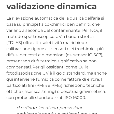
validazione dinamica
La rilevazione automatica della qualità dell’aria si
basa su principi fisico-chimici ben definiti, che
variano a seconda del contaminante. Per NO₂, il
metodo spettroscopico UV a banda stretta
(TDLAS) offre alta selettività ma richiede
calibrazione rigorosa; i sensori elettrochimici, più
diffusi per costi e dimensioni (es. sensor IC-SC7),
presentano drift termico significativo se non
compensati. Per gli ossidanti come O₃, la
fotodissociazione UV è il gold standard, ma anche
qui interviene l’umidità come fattore di errore. I
particolati fini (PM₂.₅ e PM₁₀) richiedono tecniche
ottiche (laser scattering) o pesatura gravimetrica,
con protocolli standardizzati ISO 16000.
«La dinamica di compensazione
ambientale non è un optional, ma una