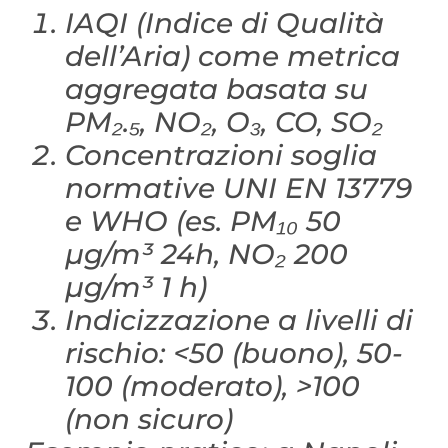
IAQI (Indice di Qualità
dell’Aria) come metrica
aggregata basata su
PM₂.₅, NO₂, O₃, CO, SO₂
Concentrazioni soglia
normative UNI EN 13779
e WHO (es. PM₁₀ 50
µg/m³ 24h, NO₂ 200
µg/m³ 1 h)
Indicizzazione a livelli di
rischio: <50 (buono), 50-
100 (moderato), >100
(non sicuro)