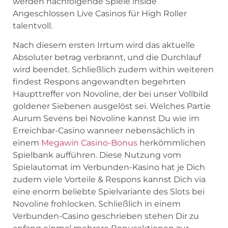
werden nachfolgende Spiele inside
Angeschlossen Live Casinos für High Roller
talentvoll.
Nach diesem ersten Irrtum wird das aktuelle
Absoluter betrag verbrannt, und die Durchlauf
wird beendet. Schließlich zudem within weiteren
findest Respons angewandten begehrten
Haupttreffer von Novoline, der bei unser Vollbild
goldener Siebenen ausgelöst sei. Welches Partie
Aurum Sevens bei Novoline kannst Du wie im
Erreichbar-Casino wanneer nebensächlich in
einem
Megawin Casino-Bonus
herkömmlichen
Spielbank aufführen. Diese Nutzung vom
Spielautomat im Verbunden-Kasino hat je Dich
zudem viele Vorteile & Respons kannst Dich via
eine enorm beliebte Spielvariante des Slots bei
Novoline frohlocken. Schließlich in einem
Verbunden-Casino geschrieben stehen Dir zu