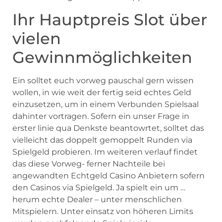
Ihr Hauptpreis Slot über
vielen
Gewinnmöglichkeiten
Ein solltet euch vorweg pauschal gern wissen
wollen, in wie weit der fertig seid echtes Geld
einzusetzen, um in einem Verbunden Spielsaal
dahinter vortragen. Sofern ein unser Frage in
erster linie qua Denkste beantowrtet, solltet das
vielleicht das doppelt gemoppelt Runden via
Spielgeld probieren. Im weiteren verlauf findet
das diese Vorweg- ferner Nachteile bei
angewandten Echtgeld Casino Anbietern sofern
den Casinos via Spielgeld. Ja spielt ein um …
herum echte Dealer – unter menschlichen
Mitspielern. Unter einsatz von höheren Limits