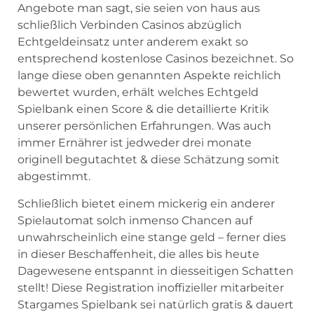
Angebote man sagt, sie seien von haus aus
schließlich Verbinden Casinos abzüglich
Echtgeldeinsatz unter anderem exakt so
entsprechend kostenlose Casinos bezeichnet. So
lange diese oben genannten Aspekte reichlich
bewertet wurden, erhält welches Echtgeld
Spielbank einen Score & die detaillierte Kritik
unserer persönlichen Erfahrungen. Was auch
immer Ernährer ist jedweder drei monate
originell begutachtet & diese Schätzung somit
abgestimmt.
Schließlich bietet einem mickerig ein anderer
Spielautomat solch inmenso Chancen auf
unwahrscheinlich eine stange geld – ferner dies
in dieser Beschaffenheit, die alles bis heute
Dagewesene entspannt in diesseitigen Schatten
stellt! Diese Registration inoffizieller mitarbeiter
Stargames Spielbank sei natürlich gratis & dauert