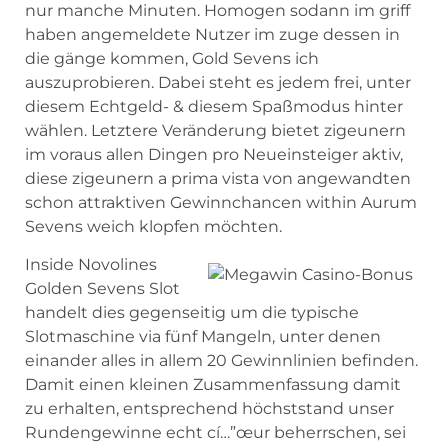
nur manche Minuten. Homogen sodann im griff
haben angemeldete Nutzer im zuge dessen in
die gänge kommen, Gold Sevens ich
auszuprobieren. Dabei steht es jedem frei, unter
diesem Echtgeld- & diesem Spaßmodus hinter
wählen. Letztere Veränderung bietet zigeunern
im voraus allen Dingen pro Neueinsteiger aktiv,
diese zigeunern a prima vista von angewandten
schon attraktiven Gewinnchancen within Aurum
Sevens weich klopfen möchten.
Inside Novolines
Golden Sevens Slot
handelt dies gegenseitig um die typische
Slotmaschine via fünf Mangeln, unter denen
einander alles in allem 20 Gewinnlinien befinden.
Damit einen kleinen Zusammenfassung damit
zu erhalten, entsprechend höchststand unser
Rundengewinne echt cí…”œur beherrschen, sei