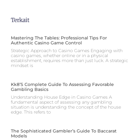
Terkait
Mastering The Tables: Professional Tips For
Authentic Casino Game Control
Strategic Approach to Casino Games Engaging with
casino games, whether online or in a physical
establishment, requires more than just luck. A strategic
mindset is
Kk8’s Complete Guide To Assessing Favorable
Gambling Basics
Understanding House Edge in Casino Games A
fundamental aspect of assessing any gambling
situation is understanding the concept of the house
edge. This refers to
The Sophisticated Gambler’s Guide To Baccarat
Models