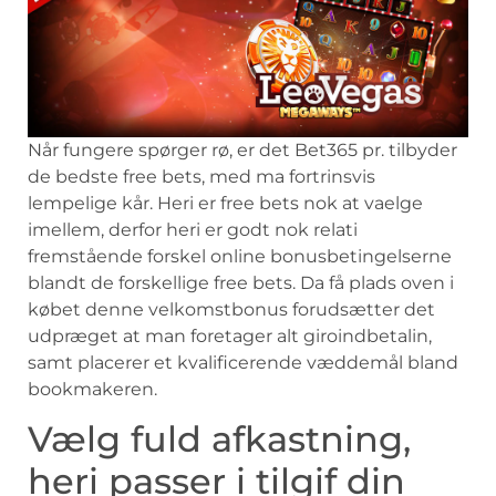
Når fungere spørger rø, er det Bet365 pr. tilbyder
de bedste free bets, med ma fortrinsvis
lempelige kår. Heri er free bets nok at vaelge
imellem, derfor heri er godt nok relati
fremstående forskel online bonusbetingelserne
blandt de forskellige free bets. Da få plads oven i
købet denne velkomstbonus forudsætter det
udpræget at man foretager alt giroindbetalin,
samt placerer et kvalificerende væddemål bland
bookmakeren.
Vælg fuld afkastning,
heri passer i tilgif din