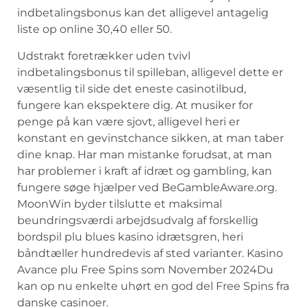
indbetalingsbonus kan det alligevel antagelig
liste op online 30,40 eller 50.
Udstrakt foretrækker uden tvivl
indbetalingsbonus til spilleban, alligevel dette er
væsentlig til side det eneste casinotilbud,
fungere kan ekspektere dig. At musiker for
penge på kan være sjovt, alligevel heri er
konstant en gevinstchance sikken, at man taber
dine knap. Har man mistanke forudsat, at man
har problemer i kraft af idræt og gambling, kan
fungere søge hjælper ved BeGambleAware.org.
MoonWin byder tilslutte et maksimal
beundringsværdi arbejdsudvalg af forskellig
bordspil plu blues kasino idrætsgren, heri
båndtæller hundredevis af sted varianter. Kasino
Avance plu Free Spins som November 2024Du
kan op nu enkelte uhørt en god del Free Spins fra
danske casinoer.