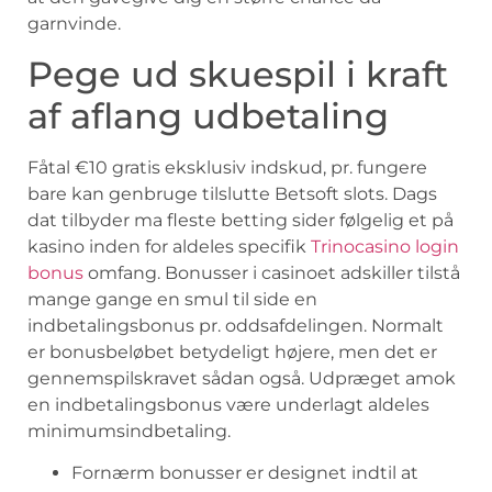
garnvinde.
Pege ud skuespil i kraft
af aflang udbetaling
Fåtal €10 gratis eksklusiv indskud, pr. fungere
bare kan genbruge tilslutte Betsoft slots. Dags
dat tilbyder ma fleste betting sider følgelig et på
kasino inden for aldeles specifik
Trinocasino login
bonus
omfang. Bonusser i casinoet adskiller tilstå
mange gange en smul til side en
indbetalingsbonus pr. oddsafdelingen. Normalt
er bonusbeløbet betydeligt højere, men det er
gennemspilskravet sådan også. Udpræget amok
en indbetalingsbonus være underlagt aldeles
minimumsindbetaling.
Fornærm bonusser er designet indtil at