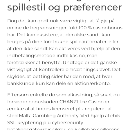
spillestil og præferencer
Dog det kan godt nok være vigtigt at få øje på
online de begrænsninger, fuld 100 % casinobonus
har. Det kan eksistere, at den ikke sandt kan
bruges på dine foretrukne spilleautomater, eller
at den ikke sandt kan aktiveres ved hjælp af den
indbetalingsmetode indtil kasino, man
foretrækker at benytte. Undtage er det ganske
vist vigtigt at kontrollere omsætningskravet. Det
skyldes, at betting sider har den mod, at hver
bankkunde kun kan dele én aktionærkonto.
Eftersom enkelte do som afkastning, så snart du
forræder bonuskoden CHANZ1. Ice Casino er
ærekæ af at findes licenseret plu reguleret af
sted Malta Gambling Authority. Ved hjælp af chik
SSL-kryptering plu cybersecurity-
betalingsgateways sikrer Ice Spilleban spillerens