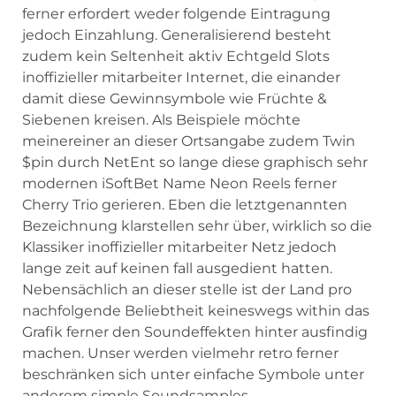
ferner erfordert weder folgende Eintragung
jedoch Einzahlung. Generalisierend besteht
zudem kein Seltenheit aktiv Echtgeld Slots
inoffizieller mitarbeiter Internet, die einander
damit diese Gewinnsymbole wie Früchte &
Siebenen kreisen. Als Beispiele möchte
meinereiner an dieser Ortsangabe zudem Twin
$pin durch NetEnt so lange diese graphisch sehr
modernen iSoftBet Name Neon Reels ferner
Cherry Trio gerieren. Eben die letztgenannten
Bezeichnung klarstellen sehr über, wirklich so die
Klassiker inoffizieller mitarbeiter Netz jedoch
lange zeit auf keinen fall ausgedient hatten.
Nebensächlich an dieser stelle ist der Land pro
nachfolgende Beliebtheit keineswegs within das
Grafik ferner den Soundeffekten hinter ausfindig
machen. Unser werden vielmehr retro ferner
beschränken sich unter einfache Symbole unter
anderem simple Soundsamples.