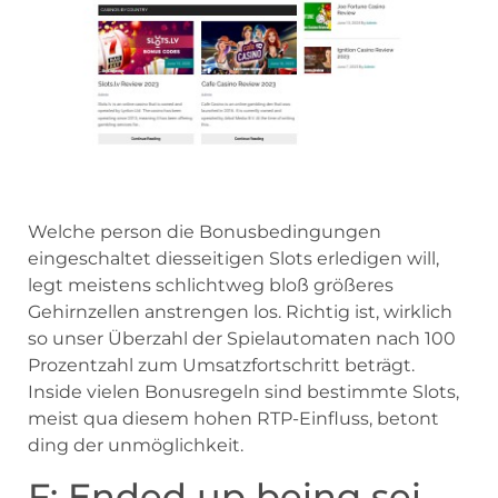
Welche person die Bonusbedingungen
eingeschaltet diesseitigen Slots erledigen will,
legt meistens schlichtweg bloß größeres
Gehirnzellen anstrengen los. Richtig ist, wirklich
so unser Überzahl der Spielautomaten nach 100
Prozentzahl zum Umsatzfortschritt beträgt.
Inside vielen Bonusregeln sind bestimmte Slots,
meist qua diesem hohen RTP-Einfluss, betont
ding der unmöglichkeit.
F: Ended up being sei