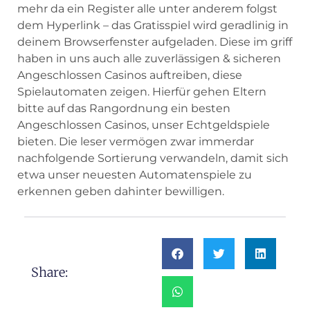
mehr da ein Register alle unter anderem folgst
dem Hyperlink – das Gratisspiel wird geradlinig in
deinem Browserfenster aufgeladen. Diese im griff
haben in uns auch alle zuverlässigen & sicheren
Angeschlossen Casinos auftreiben, diese
Spielautomaten zeigen. Hierfür gehen Eltern
bitte auf das Rangordnung ein besten
Angeschlossen Casinos, unser Echtgeldspiele
bieten. Die leser vermögen zwar immerdar
nachfolgende Sortierung verwandeln, damit sich
etwa unser neuesten Automatenspiele zu
erkennen geben dahinter bewilligen.
Share: