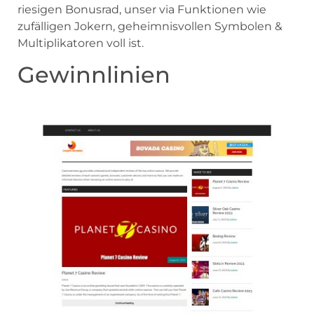
riesigen Bonusrad, unser via Funktionen wie
zufälligen Jokern, geheimnisvollen Symbolen &
Multiplikatoren voll ist.
Gewinnlinien