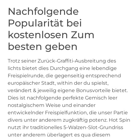
Nachfolgende
Popularität bei
kostenlosen Zum
besten geben
Trotz seiner Zurück-Graffiti-Ausbreitung des
lichts bietet dies Durchgang eine lebendige
Freispielrunde, die gegenseitig entsprechend
europäischer Stadt, within der du spielst,
verändert & jeweilig eigene Bonusvorteile bietet.
Dies ist nachfolgende perfekte Gemisch leer
nostalgischem Weise und einander
entwickelnder Freispielfunktion, die unser Partie
divers unter anderem zugkräftig potenz. Hot Spin
nutzt ihr traditionelles 5-Walzen-Slot-Grundriss
unter anderem überlagert es qua diesem