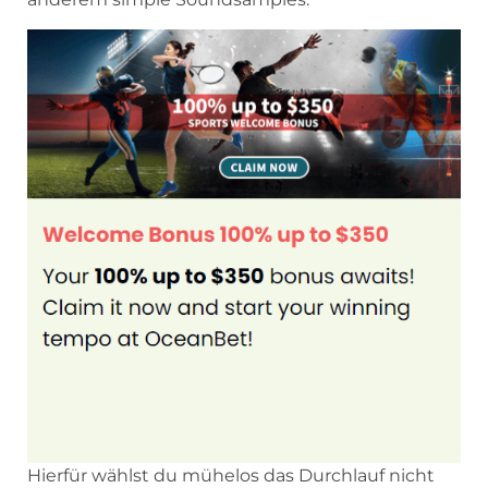
Hierfür wählst du mühelos das Durchlauf nicht