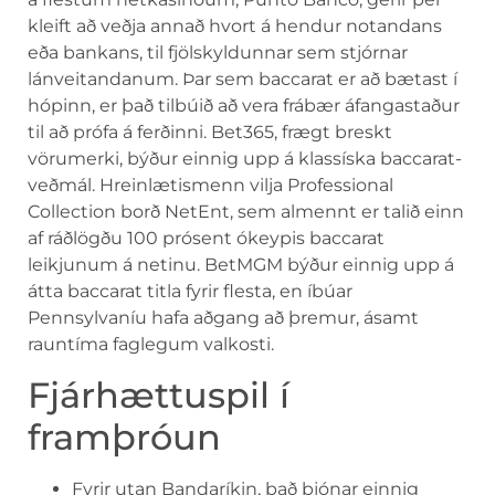
kleift að veðja annað hvort á hendur notandans
eða bankans, til fjölskyldunnar sem stjórnar
lánveitandanum. Þar sem baccarat er að bætast í
hópinn, er það tilbúið að vera frábær áfangastaður
til að prófa á ferðinni. Bet365, frægt breskt
vörumerki, býður einnig upp á klassíska baccarat-
veðmál. Hreinlætismenn vilja Professional
Collection borð NetEnt, sem almennt er talið einn
af ráðlögðu 100 prósent ókeypis baccarat
leikjunum á netinu. BetMGM býður einnig upp á
átta baccarat titla fyrir flesta, en íbúar
Pennsylvaníu hafa aðgang að þremur, ásamt
rauntíma faglegum valkosti.
Fjárhættuspil í
framþróun
Fyrir utan Bandaríkin, það þjónar einnig