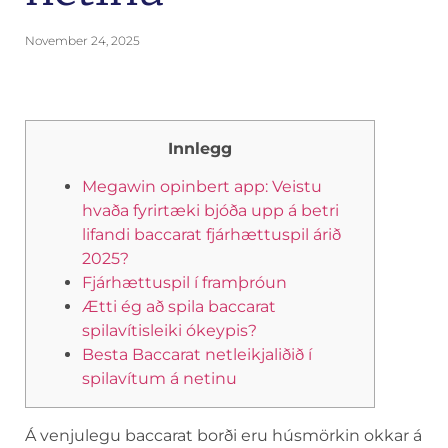
November 24, 2025
Innlegg
Megawin opinbert app: Veistu
hvaða fyrirtæki bjóða upp á betri
lifandi baccarat fjárhættuspil árið
2025?
Fjárhættuspil í framþróun
Ætti ég að spila baccarat
spilavítisleiki ókeypis?
Besta Baccarat netleikjaliðið í
spilavítum á netinu
Á venjulegu baccarat borði eru húsmörkin okkar á