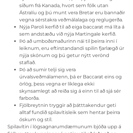
síðum frá Kanada, hvort sem fólk utan
Ástralíu og þú munt vera Bretar eru bannaðir
vegna sérstakra veðmálalaga og reglugerða.
Nýja Paroli kerfið til að eiga baccarat má líta á
sem andstæðu við nýja Martingale kerfið.
Þó að umboðsmaðurinn nái til þeirra inni í
leiknum, eru eftirstandandi spilin fjarlægð úr
nýja skónum og þú getur nýtt verönd
staflað.
Þó að sumir telji sig vera
úrvalsveðmálamenn, þá er Baccarat eins og
örlög, þess vegna er líklega ekki
skynsamlegt að reiða sig á einn til að sjá sér
farborða.
Fjölbreytnin tryggir að þátttakendur geti
alltaf fundið spilavítisleik sem hentar þeirra
óskum og stíl.
Spilavítin í lögsagnarumdæmunum bjóða upp á