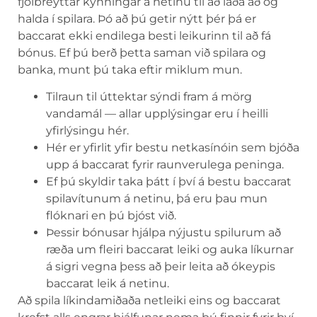
fjölbreyttar kynningar á netinu til að laða að og
halda í spilara. Þó að þú getir nýtt þér þá er
baccarat ekki endilega besti leikurinn til að fá
bónus. Ef þú berð þetta saman við spilara og
banka, munt þú taka eftir miklum mun.
Tilraun til úttektar sýndi fram á mörg
vandamál — allar upplýsingar eru í heilli
yfirlýsingu hér.
Hér er yfirlit yfir bestu netkasínóin sem bjóða
upp á baccarat fyrir raunverulega peninga.
Ef þú skyldir taka þátt í því á bestu baccarat
spilavítunum á netinu, þá eru þau mun
flóknari en þú bjóst við.
Þessir bónusar hjálpa nýjustu spilurum að
ræða um fleiri baccarat leiki og auka líkurnar
á sigri vegna þess að þeir leita að ókeypis
baccarat leik á netinu.
Að spila líkindamiðaða netleiki eins og baccarat