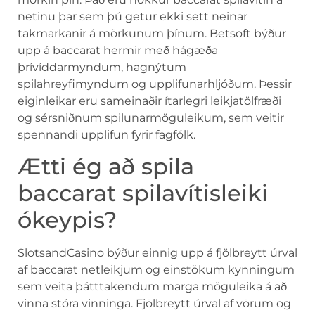
netinu þar sem þú getur ekki sett neinar
takmarkanir á mörkunum þínum. Betsoft býður
upp á baccarat hermir með hágæða
þrívíddarmyndum, hagnýtum
spilahreyfimyndum og upplifunarhljóðum. Þessir
eiginleikar eru sameinaðir ítarlegri leikjatölfræði
og sérsniðnum spilunarmöguleikum, sem veitir
spennandi upplifun fyrir fagfólk.
Ætti ég að spila
baccarat spilavítisleiki
ókeypis?
SlotsandCasino býður einnig upp á fjölbreytt úrval
af baccarat netleikjum og einstökum kynningum
sem veita þátttakendum marga möguleika á að
vinna stóra vinninga. Fjölbreytt úrval af vörum og