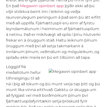
krefst alls engrar þjálfunar nema þú finnir fyrir því.
En það
Megawin opinbert app
þýðir ekki að þú
viljir stökkva beint inn í leikinn og veðja
raunverulegum peningum á það sem þú átt erfitt
með að upplifa. Fjárhættuspil eru einn af fyrstu
leyndarmálunum í heiminum af fjárhættuspilum
á netinu. Það er mikilvægt að spila í þínu hlutverki
frekar en á öruggum stað. Haltu leiknum þínum
öruggum með því að setja takmarkanir á
innlánum þínum, veðmálum og möguleikum, og
spilaðu ekki meira en þú ert tilbúinn að tapa.
Löggjöf frá
meðaltölum hefur
tilhneigingu til að
ná í þig að lokum og þú munt verja tap þitt og þú
munt líka vinna eitthvað. Gakktu úr skugga um
að fylgjast vel með borðmörkum þínum því
fjárhættuspilafyrirtækin setja þröskuld fyrir
mörkin þín. Það eru nokkur baccarat spilavítin á