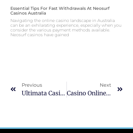
Essential Tips For Fast Withdrawals At Neosurf
Casinos Australia
Navigating the online casino landscape in Australia
can be an exhilarating experience, especially when you
consider the various payment methods available.
Neosurf casinos have gained
Previous
Next
Ultimata Casinon Med Bankid Som Verifieringsmetod
Casino Online Tillsammans BosseBonus Mars 2025