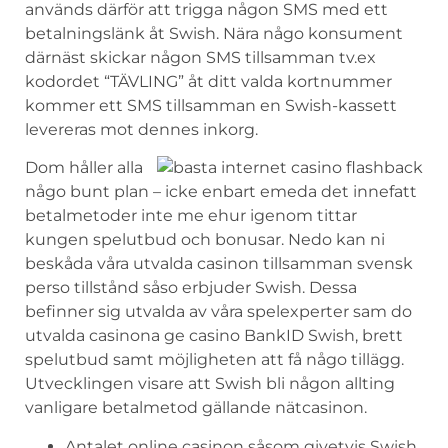
används därför att trigga någon SMS med ett
betalningslänk åt Swish. Nära någo konsument
därnäst skickar någon SMS tillsamman tv.ex
kodordet “TÄVLING” åt ditt valda kortnummer
kommer ett SMS tillsamman en Swish-kassett
levereras mot dennes inkorg.
Dom håller alla
någo bunt plan – icke enbart emeda det innefatt
betalmetoder inte me ehur igenom tittar
kungen spelutbud och bonusar. Nedo kan ni
beskåda våra utvalda casinon tillsamman svensk
perso tillstånd såso erbjuder Swish. Dessa
befinner sig utvalda av våra spelexperter sam do
utvalda casinona ge casino BankID Swish, brett
spelutbud samt möjligheten att få någo tillägg.
Utvecklingen visare att Swish bli någon allting
vanligare betalmetod gällande nätcasinon.
Antalet online casinon såsom givetvis Swish