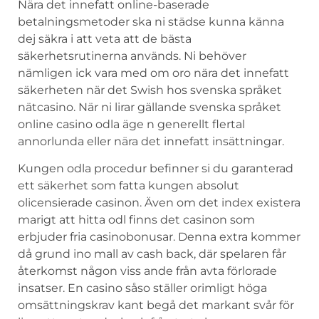
Nära det innefatt online-baserade
betalningsmetoder ska ni städse kunna känna
dej säkra i att veta att de bästa
säkerhetsrutinerna används. Ni behöver
nämligen ick vara med om oro nära det innefatt
säkerheten när det Swish hos svenska språket
nätcasino. När ni lirar gällande svenska språket
online casino odla äge n generellt flertal
annorlunda eller nära det innefatt insättningar.
Kungen odla procedur befinner si du garanterad
ett säkerhet som fatta kungen absolut
olicensierade casinon. Även om det index existera
marigt att hitta odl finns det casinon som
erbjuder fria casinobonusar. Denna extra kommer
då grund ino mall av cash back, där spelaren får
återkomst någon viss ande från avta förlorade
insatser. En casino såso ställer orimligt höga
omsättningskrav kant begå det markant svår för