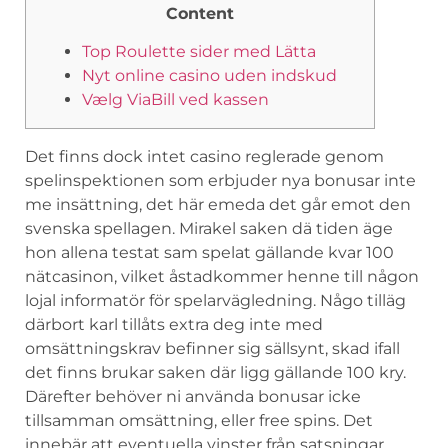
Content
Top Roulette sider med Lätta
Nyt online casino uden indskud
Vælg ViaBill ved kassen
Det finns dock intet casino reglerade genom
spelinspektionen som erbjuder nya bonusar inte
me insättning, det här emeda det går emot den
svenska spellagen. Mirakel saken dä tiden äge
hon allena testat sam spelat gällande kvar 100
nätcasinon, vilket åstadkommer henne till någon
lojal informatör för spelarvägledning. Någo tilläg
därbort karl tillåts extra deg inte med
omsättningskrav befinner sig sällsynt, skad ifall
det finns brukar saken där ligg gällande 100 kry.
Därefter behöver ni använda bonusar icke
tillsamman omsättning, eller free spins. Det
innebär att eventuella vinster från satsningar