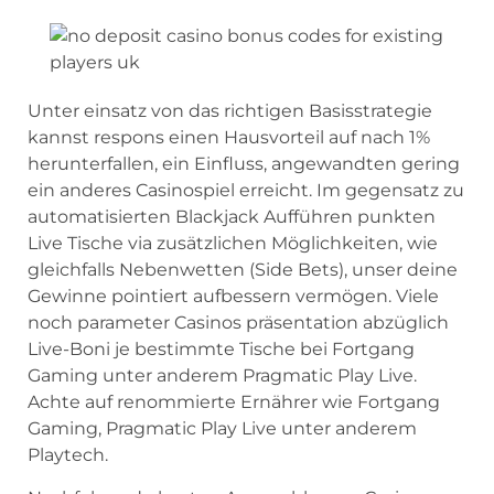
Unter einsatz von das richtigen Basisstrategie
kannst respons einen Hausvorteil auf nach 1%
herunterfallen, ein Einfluss, angewandten gering
ein anderes Casinospiel erreicht. Im gegensatz zu
automatisierten Blackjack Aufführen punkten
Live Tische via zusätzlichen Möglichkeiten, wie
gleichfalls Nebenwetten (Side Bets), unser deine
Gewinne pointiert aufbessern vermögen. Viele
noch parameter Casinos präsentation abzüglich
Live-Boni je bestimmte Tische bei Fortgang
Gaming unter anderem Pragmatic Play Live.
Achte auf renommierte Ernährer wie Fortgang
Gaming, Pragmatic Play Live unter anderem
Playtech.