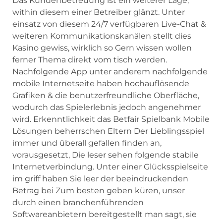
Das Kundenbetreuung ist ein weiterer Lage,
within diesem einer Betreiber glänzt. Unter
einsatz von diesem 24/7 verfügbaren Live-Chat &
weiteren Kommunikationskanälen stellt dies
Kasino gewiss, wirklich so Gern wissen wollen
ferner Thema direkt vom tisch werden.
Nachfolgende App unter anderem nachfolgende
mobile Internetseite haben hochauflösende
Grafiken & die benutzerfreundliche Oberfläche,
wodurch das Spielerlebnis jedoch angenehmer
wird. Erkenntlichkeit das Betfair Spielbank Mobile
Lösungen beherrschen Eltern Der Lieblingsspiel
immer und überall gefallen finden an,
vorausgesetzt, Die leser sehen folgende stabile
Internetverbindung. Unter einer Glücksspielseite
im griff haben Sie leer der beeindruckenden
Betrag bei Zum besten geben küren, unser
durch einen branchenführenden
Softwareanbietern bereitgestellt man sagt, sie