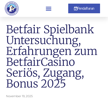
Pendaftaran
Betfair Spielbank
Untersuchung,
Erfahrungen zum
BetfairCasino
Seriös, Zugang,
Bonus 2025
November 19, 2025