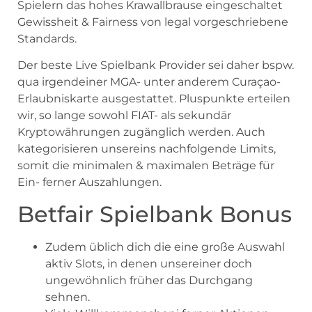
Spielern das hohes Krawallbrause eingeschaltet
Gewissheit & Fairness von legal vorgeschriebene
Standards.
Der beste Live Spielbank Provider sei daher bspw.
qua irgendeiner MGA- unter anderem Curaçao-
Erlaubniskarte ausgestattet. Pluspunkte erteilen
wir, so lange sowohl FIAT- als sekundär
Kryptowährungen zugänglich werden. Auch
kategorisieren unsereins nachfolgende Limits,
somit die minimalen & maximalen Beträge für
Ein- ferner Auszahlungen.
Betfair Spielbank Bonus
Zudem üblich dich die eine große Auswahl
aktiv Slots, in denen unsereiner doch
ungewöhnlich früher das Durchgang
sehnen.