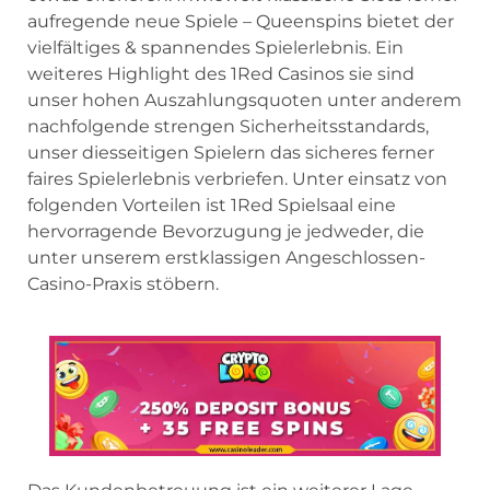
aufregende neue Spiele – Queenspins bietet der
vielfältiges & spannendes Spielerlebnis. Ein
weiteres Highlight des 1Red Casinos sie sind
unser hohen Auszahlungsquoten unter anderem
nachfolgende strengen Sicherheitsstandards,
unser diesseitigen Spielern das sicheres ferner
faires Spielerlebnis verbriefen. Unter einsatz von
folgenden Vorteilen ist 1Red Spielsaal eine
hervorragende Bevorzugung je jedweder, die
unter unserem erstklassigen Angeschlossen-
Casino-Praxis stöbern.