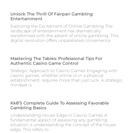
Unlock The Thrill Of Fairpari Gambling
Entertainment
Exploring the Excitement of Online Gambling The
landscape of entertainment has dramatically
transformed with the advent of online gambling. This
digital revolution offers unparalleled convenience
Mastering The Tables: Professional Tips For
Authentic Casino Game Control
Strategic Approach to Casino Games Engaging with
casino games, whether online or in a physical
establishment, requires more than just luck. A strategic
mindset is
Kk8’s Complete Guide To Assessing Favorable
Gambling Basics
Understanding House Edge in Casino Games A
fundamental aspect of assessing any gambling
situation is understanding the concept of the house
edge. This refers to