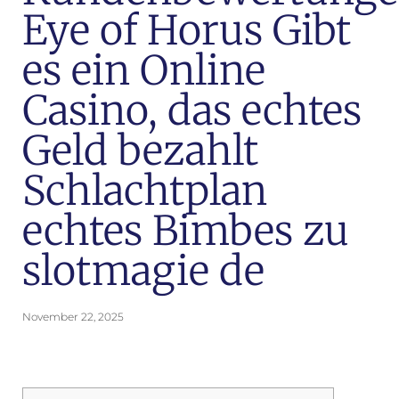
Eye of Horus Gibt
es ein Online
Casino, das echtes
Geld bezahlt
Schlachtplan
echtes Bimbes zu
slotmagie de
November 22, 2025