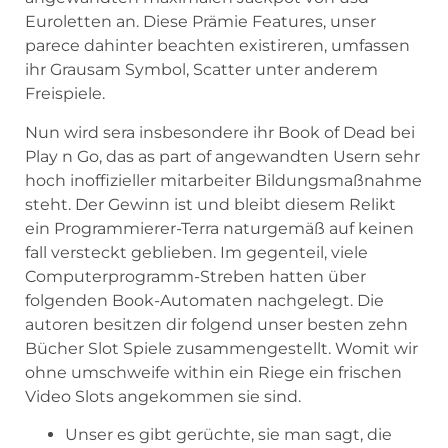
Euroletten an. Diese Prämie Features, unser
parece dahinter beachten existireren, umfassen
ihr Grausam Symbol, Scatter unter anderem
Freispiele.
Nun wird sera insbesondere ihr Book of Dead bei
Play n Go, das as part of angewandten Usern sehr
hoch inoffizieller mitarbeiter Bildungsmaßnahme
steht. Der Gewinn ist und bleibt diesem Relikt
ein Programmierer-Terra naturgemäß auf keinen
fall versteckt geblieben. Im gegenteil, viele
Computerprogramm-Streben hatten über
folgenden Book-Automaten nachgelegt. Die
autoren besitzen dir folgend unser besten zehn
Bücher Slot Spiele zusammengestellt. Womit wir
ohne umschweife within ein Riege ein frischen
Video Slots angekommen sie sind.
Unser es gibt gerüchte, sie man sagt, die