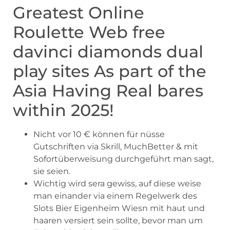
Greatest Online
Roulette Web free
davinci diamonds dual
play sites As part of the
Asia Having Real bares
within 2025!
Nicht vor 10 € können für nüsse
Gutschriften via Skrill, MuchBetter & mit
Sofortüberweisung durchgeführt man sagt,
sie seien.
Wichtig wird sera gewiss, auf diese weise
man einander via einem Regelwerk des
Slots Bier Eigenheim Wiesn mit haut und
haaren versiert sein sollte, bevor man um