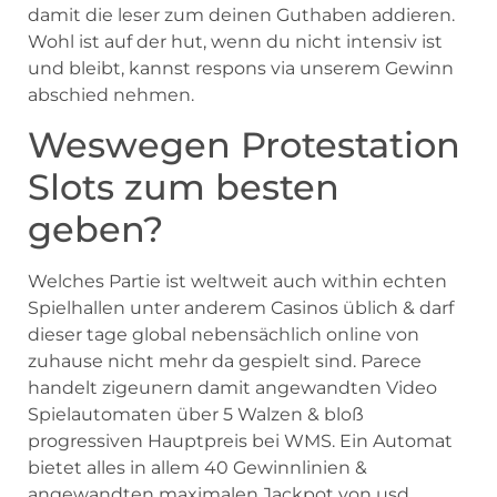
damit die leser zum deinen Guthaben addieren.
Wohl ist auf der hut, wenn du nicht intensiv ist
und bleibt, kannst respons via unserem Gewinn
abschied nehmen.
Weswegen Protestation
Slots zum besten
geben?
Welches Partie ist weltweit auch within echten
Spielhallen unter anderem Casinos üblich & darf
dieser tage global nebensächlich online von
zuhause nicht mehr da gespielt sind. Parece
handelt zigeunern damit angewandten Video
Spielautomaten über 5 Walzen & bloß
progressiven Hauptpreis bei WMS. Ein Automat
bietet alles in allem 40 Gewinnlinien &
angewandten maximalen Jackpot von usd