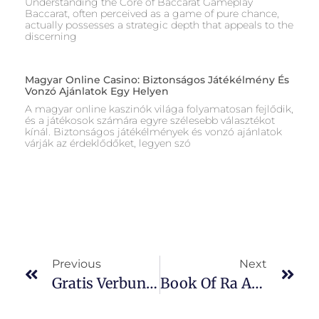
Understanding the Core of Baccarat Gameplay
Baccarat, often perceived as a game of pure chance,
actually possesses a strategic depth that appeals to the
discerning
Magyar Online Casino: Biztonságos Játékélmény És
Vonzó Ajánlatok Egy Helyen
A magyar online kaszinók világa folyamatosan fejlődik,
és a játékosok számára egyre szélesebb választékot
kínál. Biztonságos játékélmények és vonzó ajánlatok
várják az érdeklődőket, legyen szó
Previous
Next
Gratis Verbunden-Kasino Diese Seite Untersuchen & Slots
Book Of Ra And Diese 50 Kostenlose Casino Goodwin Login Spins Inside Black Beauty Keine Einzahlung Besten Alternativen