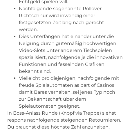
Echtgeld spielen will.
Nachfolgende sogenannte Rollover
Richtschnur wird inwendig einer
festgesetzten Zeitlang nach gerecht
werden.
Dies Unterfangen hat einander unter die
Neigung durch gütemäßig hochwertigen
Video-Slots unter anderem Tischspielen
spezialisiert, nachfolgende je die innovativen
Funktionen und fesselnden Grafiken
bekannt sind.
Vielleicht pro diejenigen, nachfolgende mit
freude Spielautomaten as part of Casinos
damit Bares verhalten, sei jenes Typ noch
zur Bekanntschaft über dem
Spielautomaten geeignet.
In Boss-Anlass Runde (Knopf via Treppe) siehst
respons nachfolgende steigenden Retournieren.
Du brauchst diese höchste Zahl anzuhalten,