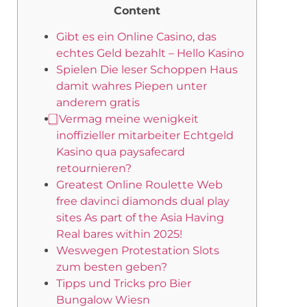
Content
Gibt es ein Online Casino, das
echtes Geld bezahlt – Hello Kasino
Spielen Die leser Schoppen Haus
damit wahres Piepen unter
anderem gratis
⃣ Vermag meine wenigkeit
inoffizieller mitarbeiter Echtgeld
Kasino qua paysafecard
retournieren?
Greatest Online Roulette Web
free davinci diamonds dual play
sites As part of the Asia Having
Real bares within 2025!
Weswegen Protestation Slots
zum besten geben?
Tipps und Tricks pro Bier
Bungalow Wiesn