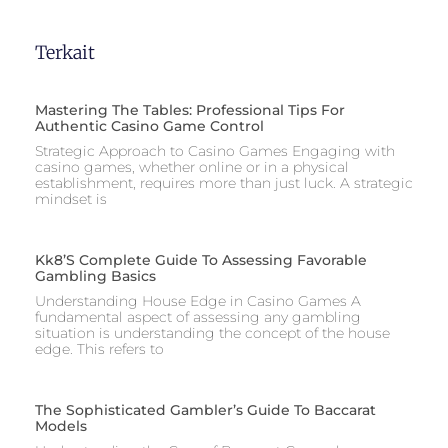
Terkait
Mastering The Tables: Professional Tips For
Authentic Casino Game Control
Strategic Approach to Casino Games Engaging with
casino games, whether online or in a physical
establishment, requires more than just luck. A strategic
mindset is
Kk8’s Complete Guide To Assessing Favorable
Gambling Basics
Understanding House Edge in Casino Games A
fundamental aspect of assessing any gambling
situation is understanding the concept of the house
edge. This refers to
The Sophisticated Gambler’s Guide To Baccarat
Models