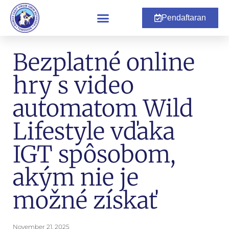
Pendaftaran
Bezplatné online
hry s video
automatom Wild
Lifestyle vďaka
IGT spôsobom,
akým nie je
možné získať
November 21, 2025