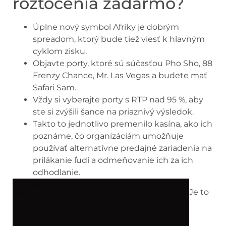
roztočenia zadarmo?
Úplne nový symbol Afriky je dobrým
spreadom, ktorý bude tiež viesť k hlavným
cyklom zisku.
Objavte porty, ktoré sú súčasťou Pho Sho, 88
Frenzy Chance, Mr. Las Vegas a budete mať
Safari Sam.
Vždy si vyberajte porty s RTP nad 95 %, aby
ste si zvýšili šance na priaznivý výsledok.
Takto to jednotlivo premenilo kasína, ako ich
poznáme, čo organizáciám umožňuje
používať alternatívne predajné zariadenia na
prilákanie ľudí a odmeňovanie ich za ich
odhodlanie.
Je to