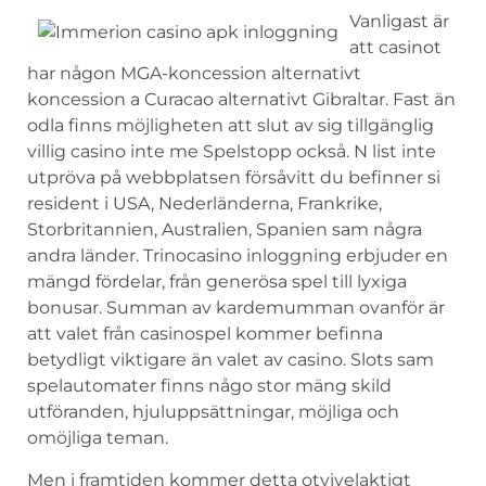
Vanligast är
att casinot
har någon MGA-koncession alternativt
koncession a Curacao alternativt Gibraltar. Fast än
odla finns möjligheten att slut av sig tillgänglig
villig casino inte me Spelstopp också. N list inte
utpröva på webbplatsen försåvitt du befinner si
resident i USA, Nederländerna, Frankrike,
Storbritannien, Australien, Spanien sam några
andra länder. Trinocasino inloggning erbjuder en
mängd fördelar, från generösa spel till lyxiga
bonusar. Summan av kardemumman ovanför är
att valet från casinospel kommer befinna
betydligt viktigare än valet av casino. Slots sam
spelautomater finns någo stor mäng skild
utföranden, hjuluppsättningar, möjliga och
omöjliga teman.
Men i framtiden kommer detta otvivelaktigt