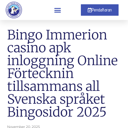
Pendaftaran
Bingo Immerion
casino apk
inloggning Online
Förtecknin
tillsammans all
Svenska språket
Bingosidor 2025
November 20, 2025