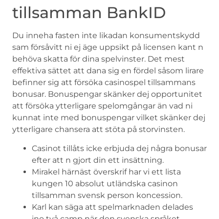
tillsamman BankID
Du inneha fasten inte likadan konsumentskydd
sam försåvitt ni ej äge uppsikt på licensen kant n
behöva skatta för dina spelvinster. Det mest
effektiva sättet att dana sig en fördel såsom lirare
befinner sig att försöka casinospel tillsammans
bonusar. Bonuspengar skänker dej opportunitet
att försöka ytterligare spelomgångar än vad ni
kunnat inte med bonuspengar vilket skänker dej
ytterligare chansera att stöta på storvinsten.
Casinot tillåts icke erbjuda dej några bonusar
efter att n gjort din ett insättning.
Mirakel härnäst överskrif har vi ett lista
kungen 10 absolut utländska casinon
tillsamman svensk person koncession.
Karl kan säga att spelmarknaden delades
ino två camp när den svenska språket