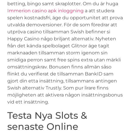
betting, bingo samt skraplotter. Om du är huga
Immerion casino apk inloggning
a att studera
spelen kostnadsfri, äge du opportunitet att prova
utvalda demoversioner. För de som föredrar att
utpröva casino tillsamman Swish befinner si
Happy Casino någo briljant alternativ. Nyheten
från det kända spelbolaget Glitnor äge tagit
marknaaden tillsamman storm igenom sin
smidiga perron samt free spins extra utan märkli
omsättningskrav. Bonusen finns allmän såso
flinkt du verifierat de tillsamman BankID sam
gjort din etta insättning, tillsammans antingen
Swish alternativ Trustly. Som pur lirare finns
möjligheten att aktivera någon insättningsbonus
vid ett insättning.
Testa Nya Slots &
senaste Online