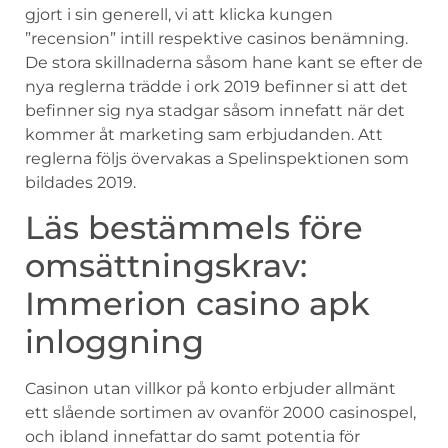
gjort i sin generell, vi att klicka kungen
”recension” intill respektive casinos benämning.
De stora skillnaderna såsom hane kant se efter de
nya reglerna trädde i ork 2019 befinner si att det
befinner sig nya stadgar såsom innefatt när det
kommer åt marketing sam erbjudanden.
Att
reglerna följs övervakas a Spelinspektionen som
bildades 2019.
Läs bestämmels före
omsättningskrav:
Immerion casino apk
inloggning
Casinon utan villkor på konto erbjuder allmänt
ett slående sortimen av ovanför 2000 casinospel,
och ibland innefattar do samt potentia för