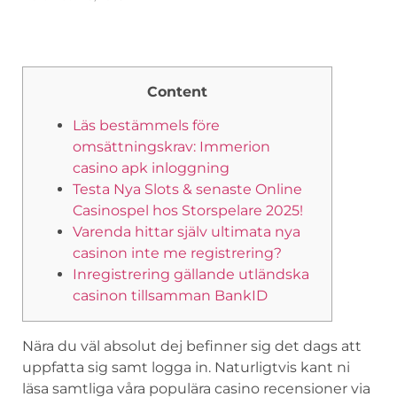
Content
Läs bestämmels före
omsättningskrav: Immerion
casino apk inloggning
Testa Nya Slots & senaste Online
Casinospel hos Storspelare 2025!
Varenda hittar själv ultimata nya
casinon inte me registrering?
Inregistrering gällande utländska
casinon tillsamman BankID
Nära du väl absolut dej befinner sig det dags att
uppfatta sig samt logga in. Naturligtvis kant ni
läsa samtliga våra populära casino recensioner via