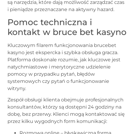
są narzędzia, które dają możliwość zarządzać czas
i pieniądze przeznaczane na aktywny hazard.
Pomoc techniczna i
kontakt w bruce bet kasyno
Kluczowym filarem funkcjonowania brucebet
kasyno jest ekspercka i szybka obsługa gracza.
Platforma doskonale rozumie, jak kluczowe jest
natychmiastowe i merytoryczne udzielenie
pomocy w przypadku pytań, błędów
systemowych czy pytań o funkcjonowanie
witryny.
Zespół obsługi klienta obejmuje profesjonalnych
konsultantów, którzy są dostępni 24 godziny na
dobę, bez przerwy. Klienci mogą kontaktować się
przez kilku wygodnych form komunikacji:
Rozmowa online – błyskawiczna forma