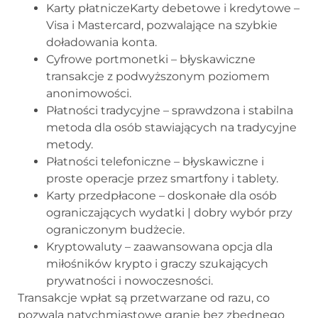
Karty płatniczeKarty debetowe i kredytowe –
Visa i Mastercard, pozwalające na szybkie
doładowania konta.
Cyfrowe portmonetki – błyskawiczne
transakcje z podwyższonym poziomem
anonimowości.
Płatności tradycyjne – sprawdzona i stabilna
metoda dla osób stawiających na tradycyjne
metody.
Płatności telefoniczne – błyskawiczne i
proste operacje przez smartfony i tablety.
Karty przedpłacone – doskonałe dla osób
ograniczających wydatki | dobry wybór przy
ograniczonym budżecie.
Kryptowaluty – zaawansowana opcja dla
miłośników krypto i graczy szukających
prywatności i nowoczesności.
Transakcje wpłat są przetwarzane od razu, co
pozwala natychmiastowe granie bez zbędnego