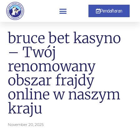
Pendaftaran
bruce bet kasyno
– Twój
renomowany
obszar frajdy
online w naszym
kraju
November 20, 2025