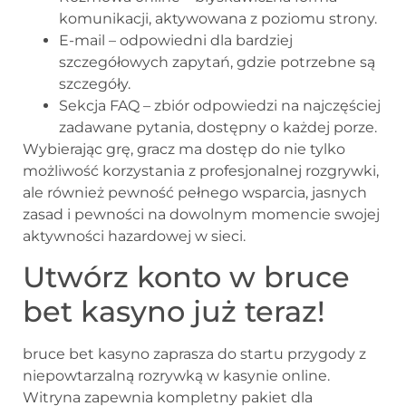
komunikacji, aktywowana z poziomu strony.
E-mail – odpowiedni dla bardziej
szczegółowych zapytań, gdzie potrzebne są
szczegóły.
Sekcja FAQ – zbiór odpowiedzi na najczęściej
zadawane pytania, dostępny o każdej porze.
Wybierając grę, gracz ma dostęp do nie tylko
możliwość korzystania z profesjonalnej rozgrywki,
ale również pewność pełnego wsparcia, jasnych
zasad i pewności na dowolnym momencie swojej
aktywności hazardowej w sieci.
Utwórz konto w bruce
bet kasyno już teraz!
bruce bet kasyno zaprasza do startu przygody z
niepowtarzalną rozrywką w kasynie online.
Witryna zapewnia kompletny pakiet dla