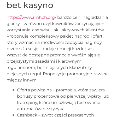
bet kasyno
https://www.rmhch.org/
bardzo ceni nagradzania
graczy – zarówno użytkowników zaczynających
korzystanie z serwisu, jak i aktywnych klientów.
Proponuje kompleksowy pakiet nagród i ofert,
który wzmacnia możliwości zdobycia nagrody,
przedłuża sesję i dodaje emocji każdej sesji.
Wszystkie dostępne promocje wyróżniają się
przejrzystymi zasadami i klarownym
regulaminem, bez niejasnych klauzul czy
niejasnych reguł. Propozycje promocyjne zawiera
między innymi:
Oferta powitalna – promocja, która zawiera
bonusy procentowe od pierwszej wpłaty lub
free spiny, które umożliwiają testowanie
automatów bez ryzyka.
Cashback – zwrot części przegranych