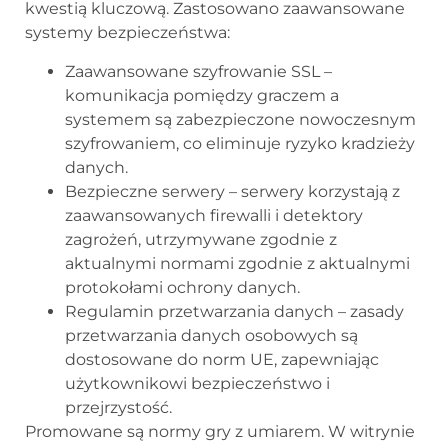
kwestią kluczową. Zastosowano zaawansowane
systemy bezpieczeństwa:
Zaawansowane szyfrowanie SSL –
komunikacja pomiędzy graczem a
systemem są zabezpieczone nowoczesnym
szyfrowaniem, co eliminuje ryzyko kradzieży
danych.
Bezpieczne serwery – serwery korzystają z
zaawansowanych firewalli i detektory
zagrożeń, utrzymywane zgodnie z
aktualnymi normami zgodnie z aktualnymi
protokołami ochrony danych.
Regulamin przetwarzania danych – zasady
przetwarzania danych osobowych są
dostosowane do norm UE, zapewniając
użytkownikowi bezpieczeństwo i
przejrzystość.
Promowane są normy gry z umiarem. W witrynie