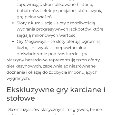
zapewniając skomplikowane historie,
bohaterów i efekty specjalne, które czynią
grę pełna wrażeń.
Sloty z kumulacją – sloty z możliwością
wygrania progresywnych jackpotów, które
sięgają milionowych wartości.
Gry Megaways – te sloty oferują ogromną
liczbę linii wypłat i niepowtarzalne
doświadczenie podczas każdej gry.
Maszyny hazardowe reprezentują trzon oferty
gier kasynowych, zapewniając niezrównane
doznania i okazję do zdobycia imponujących
wygranych.
Ekskluzywne gry karciane i
stołowe
Dla entuzjastów klasycznych rozgrywek, bruce