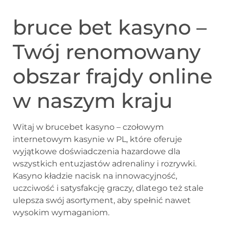
bruce bet kasyno –
Twój renomowany
obszar frajdy online
w naszym kraju
Witaj w brucebet kasyno – czołowym
internetowym kasynie w PL, które oferuje
wyjątkowe doświadczenia hazardowe dla
wszystkich entuzjastów adrenaliny i rozrywki.
Kasyno kładzie nacisk na innowacyjność,
uczciwość i satysfakcję graczy, dlatego też stale
ulepsza swój asortyment, aby spełnić nawet
wysokim wymaganiom.