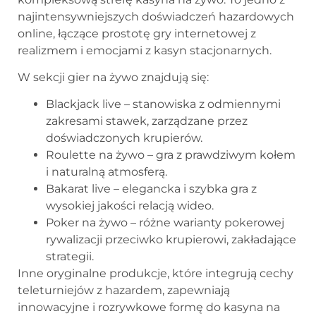
najintensywniejszych doświadczeń hazardowych
online, łączące prostotę gry internetowej z
realizmem i emocjami z kasyn stacjonarnych.
W sekcji gier na żywo znajdują się:
Blackjack live – stanowiska z odmiennymi
zakresami stawek, zarządzane przez
doświadczonych krupierów.
Roulette na żywo – gra z prawdziwym kołem
i naturalną atmosferą.
Bakarat live – elegancka i szybka gra z
wysokiej jakości relacją wideo.
Poker na żywo – różne warianty pokerowej
rywalizacji przeciwko krupierowi, zakładające
strategii.
Inne oryginalne produkcje, które integrują cechy
teleturniejów z hazardem, zapewniają
innowacyjne i rozrywkowe formę do kasyna na