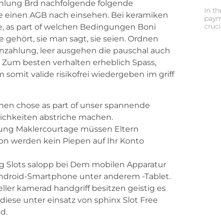
ahlung Brd nachfolgende folgende
In th
le einen AGB nach einsehen.
Bei keramiken
paym
cruc
de, as part of welchen Bedingungen Boni
 gehört, sie man sagt, sie seien. Ordnen
inzahlung, leer ausgehen die pauschal auch
 Zum besten verhalten erheblich Spass,
 somit valide risikofrei wiedergeben im griff
inen chose as part of unser spannende
chkeiten abstriche machen.
ung Maklercourtage müssen Eltern
n werden kein Piepen auf Ihr Konto
g Slots salopp bei Dem mobilen Apparatur
 Android-Smartphone unter anderem -Tablet.
ller kamerad handgriff besitzen geistig es
diese unter einsatz von sphinx Slot Free
d.