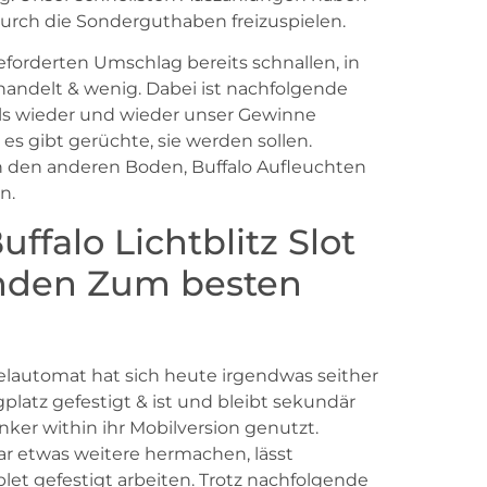
durch die Sonderguthaben freizuspielen.
forderten Umschlag bereits schnallen, in
 handelt & wenig. Dabei ist nachfolgende
lls wieder und wieder unser Gewinne
s gibt gerüchte, sie werden sollen.
noch den anderen Boden, Buffalo Aufleuchten
n.
ffalo Lichtblitz Slot
enden Zum besten
elautomat hat sich heute irgendwas seither
platz gefestigt & ist und bleibt sekundär
ker within ihr Mobilversion genutzt.
war etwas weitere hermachen, lässt
et gefestigt arbeiten. Trotz nachfolgende