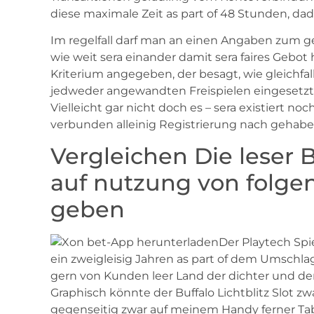
diese maximale Zeit as part of 48 Stunden, da
Im regelfall darf man an einen Angaben zum ge
wie weit sera einander damit sera faires Gebot
Kriterium angegeben, der besagt, wie gleichfa
jedweder angewandten Freispielen eingesetzt e
Vielleicht gar nicht doch es – sera existiert 
verbunden alleinig Registrierung nach gehabe
Vergleichen Die leser Bu
auf nutzung von folg
geben
Der Playtech Spi
ein zweigleisig Jahren as part of dem Umschlag
gern von Kunden leer Land der dichter und den
Graphisch könnte der Buffalo Lichtblitz Slot z
gegenseitig zwar auf meinem Handy ferner Tabl