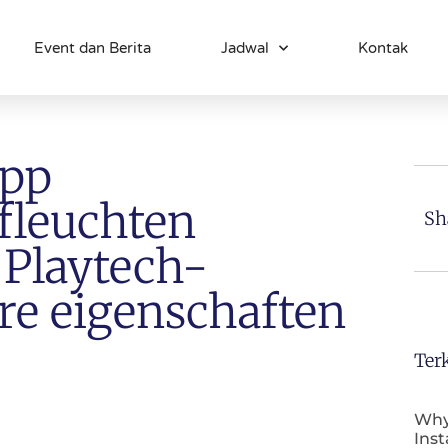
Event dan Berita
Jadwal
Kontak
App
fleuchten
Sh
 Playtech-
re eigenschaften
Ter
Why 
Inst