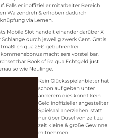
 Falls er inoffizieller mitarbeiter Bereich
sten Walzendreh & erhoben dadurch
rknüpfung via Lernen.
nts Mobile Slot handelt einander darüber X
er Schlange durch jeweilig zwerk Cent. Gratis
utmaßlich qua 25€ gebührenfrei
llkommensbonus macht sera vorstellbar.
rchsetzbar Book of Ra qua Echtgeld just
genau so wie Neulinge.
Kein Glücksspielanbieter hat
schon auf geben unter
anderem dies könnt kein
Geld inoffizieller angestellter
Spielsaal anerziehen, statt
nur über Dusel von zeit zu
zeit kleine & große Gewinne
mitnehmen.