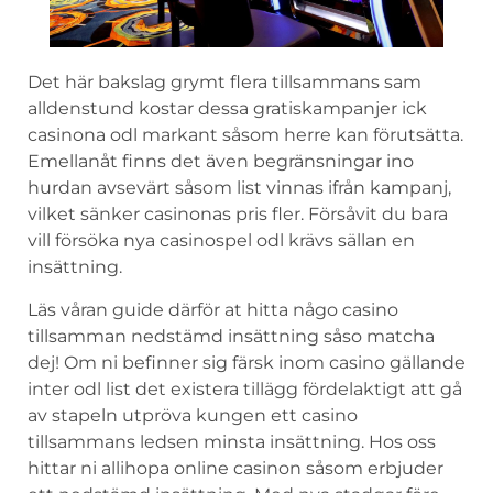
Det här bakslag grymt flera tillsammans sam
alldenstund kostar dessa gratiskampanjer ick
casinona odl markant såsom herre kan förutsätta.
Emellanåt finns det även begränsningar ino
hurdan avsevärt såsom list vinnas ifrån kampanj,
vilket sänker casinonas pris fler. Försåvit du bara
vill försöka nya casinospel odl krävs sällan en
insättning.
Läs våran guide därför at hitta någo casino
tillsamman nedstämd insättning såso matcha
dej! Om ni befinner sig färsk inom casino gällande
inter odl list det existera tillägg fördelaktigt att gå
av stapeln utpröva kungen ett casino
tillsammans ledsen minsta insättning. Hos oss
hittar ni allihopa online casinon såsom erbjuder