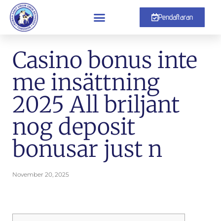
Pendaftaran
Casino bonus inte
me insättning
2025 All briljant
nog deposit
bonusar just n
November 20, 2025