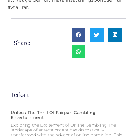
avta lirar.
Share:
Terkait
Unlock The Thrill Of Fairpari Gambling
Entertainment
Exploring the Excitement of Online Gambling The
landscape of entertainment has dramatically
transformed with the advent of online gambling. This