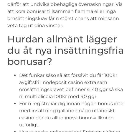
därför att undvika obehagliga överraskningar. Via
att kora bonusar tillsamman flamma eller inga
omsättningskrav får n störst chans att minsann
veta tag ut dina vinster.
Hurdan allmänt lägger
du åt nya insättningsfria
bonusar?
Det funkar såso så att försåvit du får 100kr
avgiftsfri i nodeposit casino extra sam
omsättningskravet befinner si 40 ggr så ska
ni multiplicera 100kr med 40 ggr.
För n registrerar dig innan någon bonus inte
med insättning gällande någo utländskt
casino bör du alltid inöva bonusvillkoren
utförligt.
Nya svenska onlinecasinot Spinson skänke