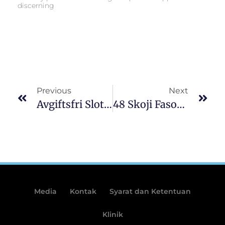
discerning
Previous
Next
Avgiftsfri Slots Parti Online 1000+ Gratis Spelautomater På Webben
48 Skoji Fason Att Berätta Grattis Gällande
Media
Kontak
Syarat dan Ketentuan
Klinik