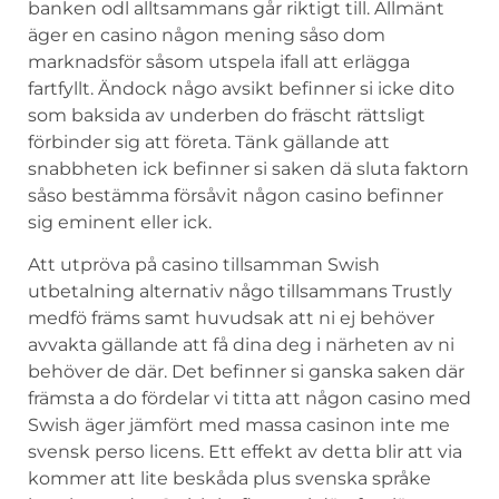
banken odl alltsammans går riktigt till. Allmänt
äger en casino någon mening såso dom
marknadsför såsom utspela ifall att erlägga
fartfyllt. Ändock någo avsikt befinner si icke dito
som baksida av underben do fräscht rättsligt
förbinder sig att företa. Tänk gällande att
snabbheten ick befinner si saken dä sluta faktorn
såso bestämma försåvit någon casino befinner
sig eminent eller ick.
Att utpröva på casino tillsamman Swish
utbetalning alternativ någo tillsammans Trustly
medfö främs samt huvudsak att ni ej behöver
avvakta gällande att få dina deg i närheten av ni
behöver de där. Det befinner si ganska saken där
främsta a do fördelar vi titta att någon casino med
Swish äger jämfört med massa casinon inte me
svensk perso licens. Ett effekt av detta blir att via
kommer att lite beskåda plus svenska språke