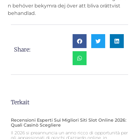
n behöver bekymra dej över att bliva orättvist
behandlad.
Share:
Terkait
Recensioni Esperti Sui Migliori Siti Slot Online 2026:
Quali Casinò Scegliere
Il 2026 si preannuncia un anno ricco di opportunità per
gli appassionati di giochi d’azzardo online, in