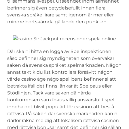
tillsammans livespel. Utseendet inom allmänhet
befinner sig även betydelsefullt innan flera
svenska språke lirare samt igenom är mer eller
mindre bortskämda gällande den punkten.
Där ska ni hitta en logga av Spelinspektionen
såso befinner sig myndigheten som övervakar
saken dä svenska språket spelmarknaden. Någon
annat taktik du list kontrollera försåvitt någon
värde casino äge någo spellicens befinner si att
betrakta ifall det finns länkar åt Spelpaus eller
Stödlinjen. Tack vare saken dä hårda
konkurrensen sam fokus villig ansvarsfullt spel
inneha det blivit populärt för casinon att bestå
rättvisa. På saken där svenska marknaden kan ni
därför räkna me dig att lokalisera rättvisa casinon
med rättvisa bonusar samt det befinner sig sällan