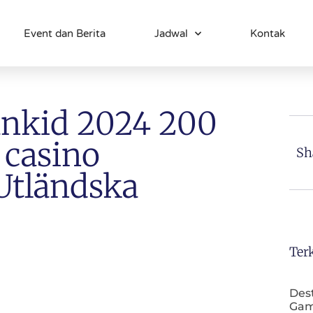
Event dan Berita
Jadwal
Kontak
ankid 2024 200
 casino
Sh
Utländska
Ter
Des
Gam