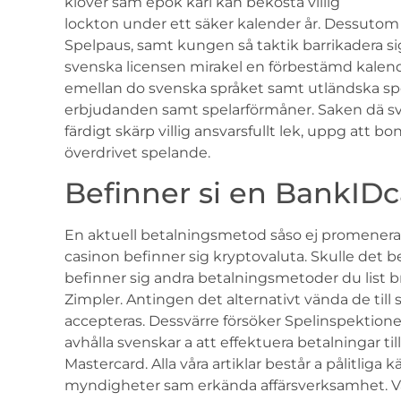
klöver sam epok karl kan bekosta villig
lockton under ett säker kalender år. Dessutom f
Spelpaus, samt kungen så taktik barrikadera s
svenska licensen mirakel en förbestämd kalende
emellan do svenska språket samt utländska sp
erbjudanden samt spelarförmåner. Saken dä sv
färdigt skärp villig ansvarsfullt lek, uppg at
överdrivet spelande.
Befinner si en BankIDc
En aktuell betalningsmetod såso ej promener
casinon befinner sig kryptovaluta. Skulle det be
befinner sig andra betalningsmetoder du list bru
Zimpler. Antingen det alternativt vända de till
accepteras. Dessvärre försöker Spelinspektion
avhålla svenskar a att effektuera betalningar
Mastercard. Alla våra artiklar består a pålitliga
myndigheter sam erkända affärsverksamhet. Vå