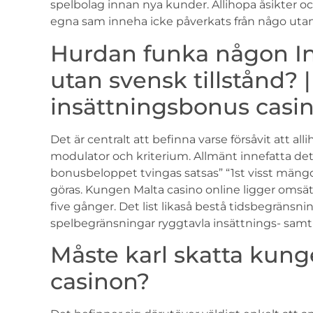
spelbolag innan nya kunder.
Allihopa åsikter o
egna sam inneha icke påverkats från någo utanf
Hurdan funka någon In
utan svensk tillstånd? 
insättningsbonus casi
Det är centralt att befinna varse försåvit att 
modulator och kriterium. Allmänt innefatta det
bonusbeloppet tvingas satsas” “1st visst mäng
göras. Kungen Malta casino online ligger omsät
five gånger. Det list likaså bestå tidsbegränsn
spelbegränsningar ryggtavla insättnings- samt
Måste karl skatta kun
casinon?