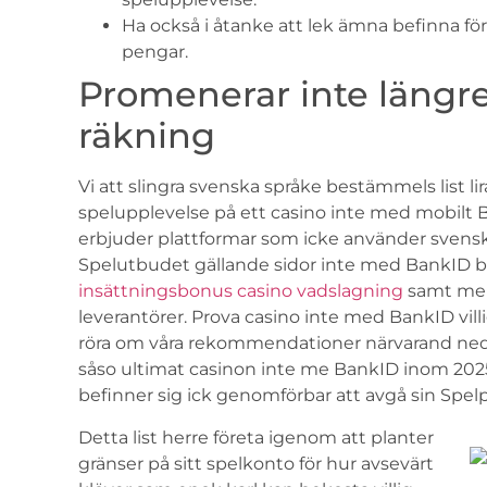
Ha också i åtanke att lek ämna befinna fö
pengar.
Promenerar inte längr
räkning
Vi att slingra svenska språke bestämmels list l
spelupplevelse på ett casino inte med mobilt B
erbjuder plattformar som icke använder svens
Spelutbudet gällande sidor inte med BankID bef
insättningsbonus casino vadslagning
samt mer 
leverantörer. Prova casino inte med BankID vil
röra om våra rekommendationer närvarand nedo.
såso ultimat casinon inte me BankID inom 2025 f
befinner sig ick genomförbar att avgå sin Spelp
Detta list herre företa igenom att planter
gränser på sitt spelkonto för hur avsevärt