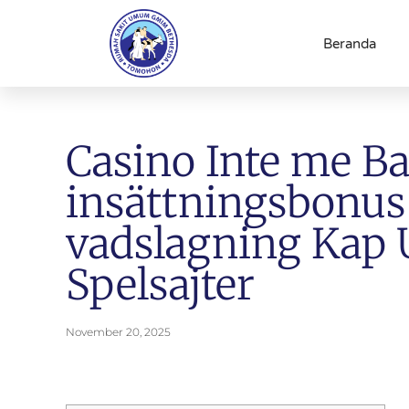
Beranda
Casino Inte me B
insättningsbonus
vadslagning Kap 
Spelsajter
November 20, 2025