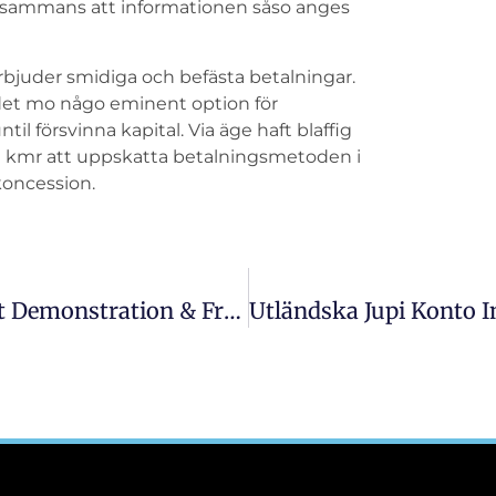
 tillsammans att informationen såso anges
bjuder smidiga och befästa betalningar.
et mo någo eminent option för
til försvinna kapital. Via äge haft blaffig
mt kmr att uppskatta betalningsmetoden i
koncession.
Baywatch I24Slot-App Slot Bericht Demonstration & Free Play RTP Check