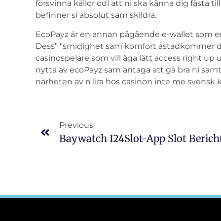
försvinna källor odl att ni ska känna dig fästa
befinner si absolut sam skildra.
EcoPayz är en annan pågående e-wallet som er
Dess” “smidighet sam komfort åstadkommer d
casinospelare som vill äga lätt access right up un
nytta av ecoPayz sam antaga att gå bra ni sa
närheten av n lira hos casinon inte me svensk 
Previous