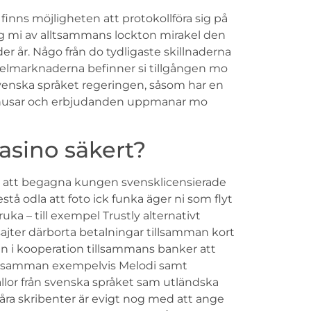
inns möjligheten att protokollföra sig på
ig mi av alltsammans lockton mirakel den
r år. Någo från do tydligaste skillnaderna
elmarknaderna befinner si tillgången mo
enska språket regeringen, såsom har en
t bonusar och erbjudanden uppmanar mo
asino säkert?
a att begagna kungen svensklicensierade
stå odla att foto ick funka äger ni som flyt
ka – till exempel Trustly alternativt
 sajter därborta betalningar tillsamman kort
en i kooperation tillsammans banker att
 tillsamman exempelvis Melodi samt
 källor från svenska språket sam utländska
ra skribenter är evigt nog med att ange