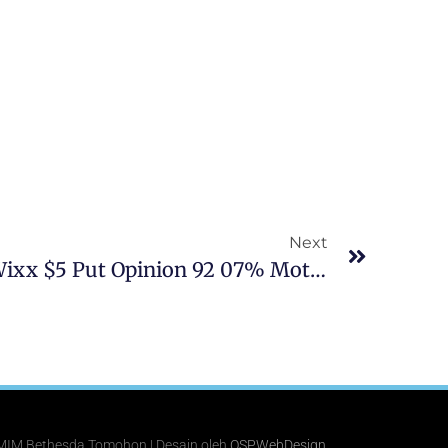
Next
Cool Fruit Ranch Slot Wixx $5 Put Opinion 92 07% Motorhead $1 Deposit RTP Playtech 2024
MIM Bethesda Tomohon | Desain oleh
OSPWebDesign