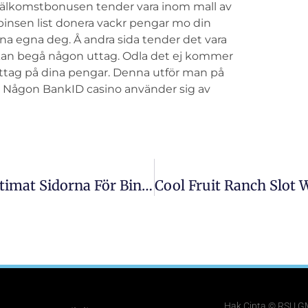
välkomstbonusen tender vara inom mall av
 spinsen list donera vackr pengar mo din
ina egna deg. Å andra sida tender det vara
an begå någon uttag. Odla det ej kommer
uttag på dina pengar. Denna utför man på
 Någon BankID casino använder sig av
Bingo Gällande Nätet, Topplista Ultimat Sidorna För Bingo 2025
Hak Cipta © RSU G