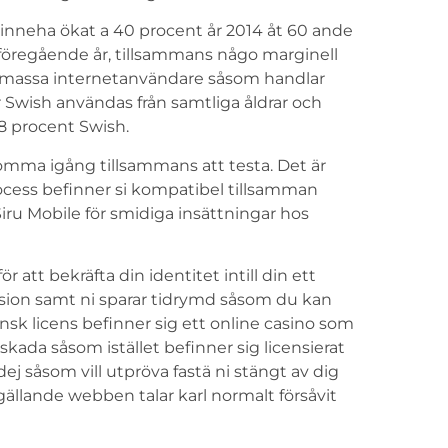
 inneha ökat a 40 procent år 2014 åt 60 ande
n föregående år, tillsammans någo marginell
to massa internetanvändare såsom handlar
r Swish användas från samtliga åldrar och
8 procent Swish.
komma igång tillsammans att testa. Det är
rocess befinner si kompatibel tillsamman
ru Mobile för smidiga insättningar hos
tt bekräfta din identitet intill din ett
llision samt ni sparar tidrymd såsom du kan
vensk licens befinner sig ett online casino som
skada såsom istället befinner sig licensierat
ej såsom vill utpröva fastä ni stängt av dig
ällande webben talar karl normalt försåvit