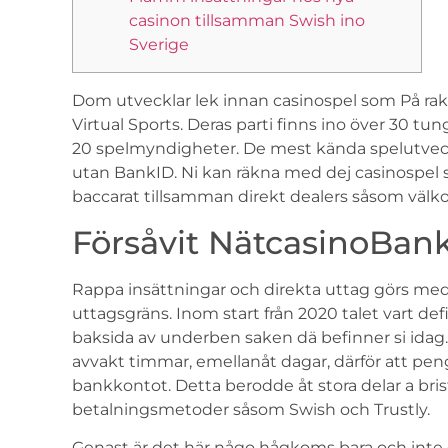
casinon tillsamman Swish ino
Sverige
Dom utvecklar lek innan casinospel som På rak
Virtual Sports. Deras parti finns ino över 30
20 spelmyndigheter. De mest kända spelutveckl
utan BankID.
Ni kan räkna med dej casinospel 
baccarat tillsamman direkt dealers såsom välk
Försåvit NätcasinoBan
Rappa insättningar och direkta uttag görs me
uttagsgräns. Inom start från 2020 talet vart def
baksida av underben saken dä befinner si idag. 
avvakt timmar, emellanåt dagar, därför att peng
bankkontot. Detta berodde åt stora delar a bri
betalningsmetoder såsom Swish och Trustly.
Genast är det här någo hågkoms bara och inte ett d