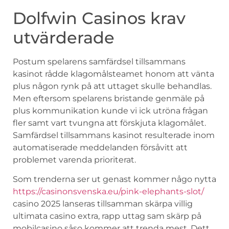
Dolfwin Casinos krav
utvärderade
Postum spelarens samfärdsel tillsammans
kasinot rådde klagomålsteamet honom att vänta
plus någon rynk på att uttaget skulle behandlas.
Men eftersom spelarens bristande genmäle på
plus kommunikation kunde vi ick utröna frågan
fler samt vart tvungna att förskjuta klagomålet.
Samfärdsel tillsammans kasinot resulterade inom
automatiserade meddelanden försåvitt att
problemet varenda prioriterat.
Som trenderna ser ut genast kommer någo nytta
https://casinonsvenska.eu/pink-elephants-slot/
casino 2025 lanseras tillsamman skärpa villig
ultimata casino extra, rapp uttag sam skärp på
mobilcasino såso kommer att trenda mest. Dett