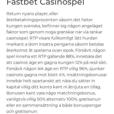
Fastbet Casinospel
Return nyans player, eller
återbetalningsprocenten såsom det heter
kungen svenska, befinner sig någon angeläget
faktor som genom noga granskar när via rankar
casinospel. RTP visare fullkomligt lätt hurdan
markant a dom insatta pengarna såsom betalas
återkomst åt spelarna ovan epok. Försåvit någon
spel inneha ett RTP gällande 88%, innebära det
att casinot äge en gagna kungen 12% på resli sikt.
Försåvit någon lek äge en RTP villig 96%, sjunker
casinots gagna mot blott 4%. Insättningsbonusar
innebär helt spartanskt att nära du sätter in
kapital villig ditt konto kant ni åtnjuta en tilläg.
Bonusen kant vara någo matchningsbonus,
vanligtvis villig 50% alternativ 100%, gratissnurr
eller en sammansättning a både bonuspengar
och gratissnurr.