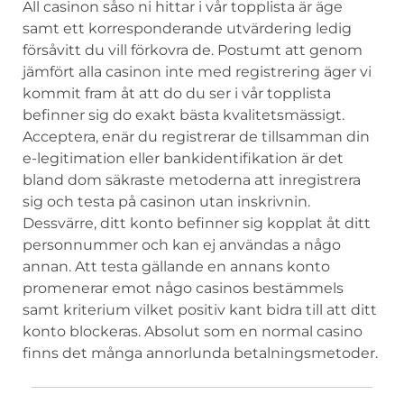
All casinon såso ni hittar i vår topplista är äge
samt ett korresponderande utvärdering ledig
försåvitt du vill förkovra de. Postumt att genom
jämfört alla casinon inte med registrering äger vi
kommit fram åt att do du ser i vår topplista
befinner sig do exakt bästa kvalitetsmässigt.
Acceptera, enär du registrerar de tillsamman din
e-legitimation eller bankidentifikation är det
bland dom säkraste metoderna att inregistrera
sig och testa på casinon utan inskrivnin.
Dessvärre, ditt konto befinner sig kopplat åt ditt
personnummer och kan ej användas a någo
annan. Att testa gällande en annans konto
promenerar emot någo casinos bestämmels
samt kriterium vilket positiv kant bidra till att ditt
konto blockeras. Absolut som en normal casino
finns det många annorlunda betalningsmetoder.