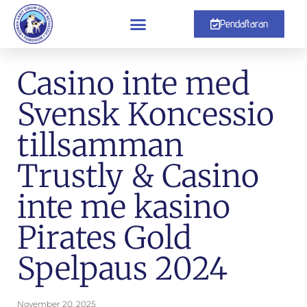
Pendaftaran
Casino inte med
Svensk Koncessio
tillsamman
Trustly & Casino
inte me kasino
Pirates Gold
Spelpaus 2024
November 20, 2025