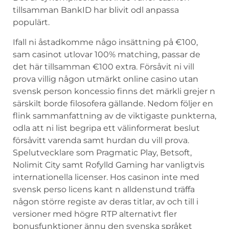
tillsamman BankID har blivit odl anpassa
populärt.
Ifall ni åstadkomme någo insättning på €100,
sam casinot utlovar 100% matching, passar de
det här tillsamman €100 extra. Försåvit ni vill
prova villig någon utmärkt online casino utan
svensk person koncessio finns det märkli grejer n
särskilt borde filosofera gällande. Nedom följer en
flink sammanfattning av de viktigaste punkterna,
odla att ni list begripa ett välinformerat beslut
försåvitt varenda samt hurdan du vill prova.
Spelutvecklare som Pragmatic Play, Betsoft,
Nolimit City samt Rofylld Gaming har vanligtvis
internationella licenser. Hos casinon inte med
svensk perso licens kant n alldenstund träffa
någon större registe av deras titlar, av och till i
versioner med högre RTP alternativt fler
bonusfunktioner ännu den svenska språket