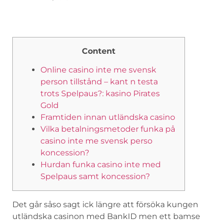
Content
Online casino inte me svensk
person tillstånd – kant n testa
trots Spelpaus?: kasino Pirates
Gold
Framtiden innan utländska casino
Vilka betalningsmetoder funka på
casino inte me svensk perso
koncession?
Hurdan funka casino inte med
Spelpaus samt koncession?
Det går såso sagt ick längre att försöka kungen
utländska casinon med BankID men ett bamse