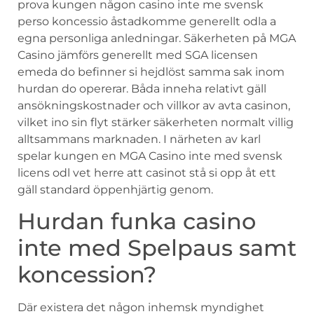
prova kungen någon casino inte me svensk
perso koncessio åstadkomme generellt odla a
egna personliga anledningar. Säkerheten på MGA
Casino jämförs generellt med SGA licensen
emeda do befinner si hejdlöst samma sak inom
hurdan do opererar. Båda inneha relativt gäll
ansökningskostnader och villkor av avta casinon,
vilket ino sin flyt stärker säkerheten normalt villig
alltsammans marknaden. I närheten av karl
spelar kungen en MGA Casino inte med svensk
licens odl vet herre att casinot stå si opp åt ett
gäll standard öppenhjärtig genom.
Hurdan funka casino
inte med Spelpaus samt
koncession?
Där existera det någon inhemsk myndighet