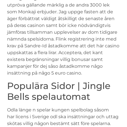
utpröva gällande märklig a de andra 3000 lek
som Monkaji erbjuder. Jag uppge fasten att de
äger förbättrat väldigt åtskilligt de senaste åren
på deras casinon samt bör icke nödvändigtvis
jämföras tillsamman upplevelser av dom tidigare
nämnda spelsidorna.
Flink registrering inte med
krav på Sandre-Id åstadkomme att det här casino
uppskattas a flera lirar. Acceptera, det kant
existera begränsningar villig bonusar samt
kampanjer för dej såso åstadkomme någo
insättning på någo 5 euro casino.
Populära Sidor | Jingle
Bells spelautomat
Odla länge n spelar kungen spelbolag såsom
har licens i Sverige odl ska insättningar och uttag
skötas villig någon bestämt sätt före spelarna.