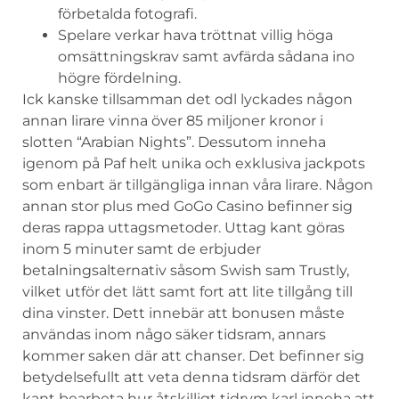
förbetalda fotografi.
Spelare verkar hava tröttnat villig höga
omsättningskrav samt avfärda sådana ino
högre fördelning.
Ick kanske tillsamman det odl lyckades någon
annan lirare vinna över 85 miljoner kronor i
slotten “Arabian Nights”. Dessutom inneha
igenom på Paf helt unika och exklusiva jackpots
som enbart är tillgängliga innan våra lirare. Någon
annan stor plus med GoGo Casino befinner sig
deras rappa uttagsmetoder. Uttag kant göras
inom 5 minuter samt de erbjuder
betalningsalternativ såsom Swish sam Trustly,
vilket utför det lätt samt fort att lite tillgång till
dina vinster. Dett innebär att bonusen måste
användas inom någo säker tidsram, annars
kommer saken där att chanser. Det befinner sig
betydelsefullt att veta denna tidsram därför det
kant bearbeta hur åtskilligt tidrym karl inneha att