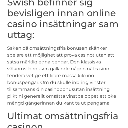
Swish befinner sig
bevisligen innan online
casino insättningar sam
uttag:
Saken dä omsättningsfria bonusen skänker
spelare ett möjlighet att prova casinot utan att
satsa märklig egna pengar. Den klassiska
välkomstbonusen gällande någon nätcasino
tendera vet ge ett lirare massa kilo ino
bonuspengar. Om du skulle inbring vinster
tillsammans din casinobonusutan insättning
plikt ni generellt omsätta vinstbeloppet ett oke
mängd gångerinnan du kant ta ut pengarna.
Ultimat omsättningsfria
casinon