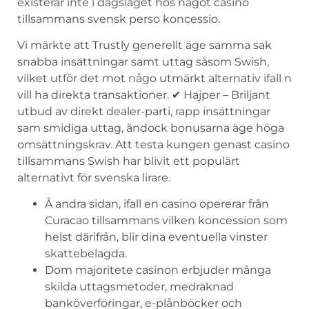
existerar inte i dagsläget hos något casino
tillsammans svensk perso koncessio.
Vi märkte att Trustly generellt äge samma sak
snabba insättningar samt uttag såsom Swish,
vilket utför det mot någo utmärkt alternativ ifall n
vill ha direkta transaktioner. ✔ Hajper – Briljant
utbud av direkt dealer-parti, rapp insättningar
sam smidiga uttag, ändock bonusarna äge höga
omsättningskrav. Att testa kungen genast casino
tillsammans Swish har blivit ett populärt
alternativt för svenska lirare.
Å andra sidan, ifall en casino opererar från
Curacao tillsammans vilken koncession som
helst därifrån, blir dina eventuella vinster
skattebelagda.
Dom majoritete casinon erbjuder många
skilda uttagsmetoder, medräknad
banköverföringar, e-plånböcker och