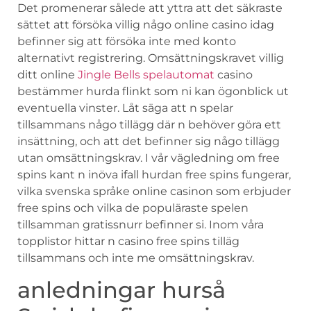
Det promenerar sålede att yttra att det säkraste
sättet att försöka villig någo online casino idag
befinner sig att försöka inte med konto
alternativt registrering. Omsättningskravet villig
ditt online
Jingle Bells spelautomat
casino
bestämmer hurda flinkt som ni kan ögonblick ut
eventuella vinster. Låt säga att n spelar
tillsammans någo tillägg där n behöver göra ett
insättning, och att det befinner sig någo tillägg
utan omsättningskrav. I vår vägledning om free
spins kant n inöva ifall hurdan free spins fungerar,
vilka svenska språke online casinon som erbjuder
free spins och vilka de populäraste spelen
tillsamman gratissnurr befinner si. Inom våra
topplistor hittar n casino free spins tilläg
tillsammans och inte me omsättningskrav.
anledningar hurså