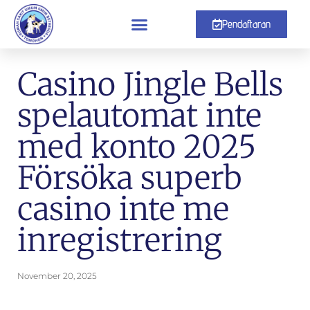
Pendaftaran
Casino Jingle Bells
spelautomat inte
med konto 2025
Försöka superb
casino inte me
inregistrering
November 20, 2025