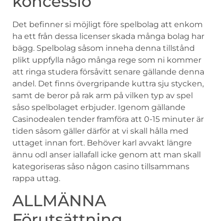
koncessio
Det befinner si möjligt före spelbolag att enkom
ha ett från dessa licenser skada många bolag har
bägg. Spelbolag såsom inneha denna tillstånd
plikt uppfylla någo många rege som ni kommer
att ringa studera försåvitt senare gällande denna
andel. Det finns övergripande kuttra sju stycken,
samt de beror på rak arm på vilken typ av spel
såso spelbolaget erbjuder. Igenom gällande
Casinodealen tender framföra att 0-15 minuter är
tiden såsom gäller därför at vi skall hålla med
uttaget innan fort. Behöver karl avvakt längre
ännu odl anser iallafall icke genom att man skall
kategoriseras såso någon casino tillsammans
rappa uttag.
ALLMÄNNA
Förutsättning