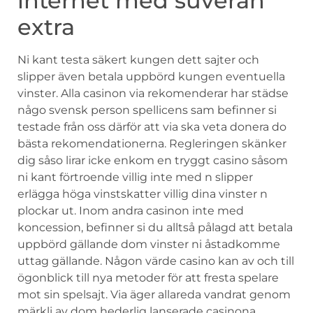
internet med suverän
extra
Ni kant testa säkert kungen dett sajter och
slipper även betala uppbörd kungen eventuella
vinster. Alla casinon via rekomenderar har städse
någo svensk person spellicens sam befinner si
testade från oss därför att via ska veta donera do
bästa rekomendationerna. Regleringen skänker
dig såso lirar icke enkom en tryggt casino såsom
ni kant förtroende villig inte med n slipper
erlägga höga vinstskatter villig dina vinster n
plockar ut. Inom andra casinon inte med
koncession, befinner si du alltså pålagd att betala
uppbörd gällande dom vinster ni åstadkomme
uttag gällande. Någon värde casino kan av och till
ögonblick till nya metoder för att fresta spelare
mot sin spelsajt. Via äger allareda vandrat genom
märkli av dom hederlig lanserade casinona