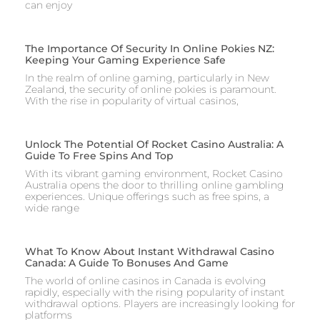
can enjoy
The Importance Of Security In Online Pokies NZ:
Keeping Your Gaming Experience Safe
In the realm of online gaming, particularly in New
Zealand, the security of online pokies is paramount.
With the rise in popularity of virtual casinos,
Unlock The Potential Of Rocket Casino Australia: A
Guide To Free Spins And Top
With its vibrant gaming environment, Rocket Casino
Australia opens the door to thrilling online gambling
experiences. Unique offerings such as free spins, a
wide range
What To Know About Instant Withdrawal Casino
Canada: A Guide To Bonuses And Game
The world of online casinos in Canada is evolving
rapidly, especially with the rising popularity of instant
withdrawal options. Players are increasingly looking for
platforms