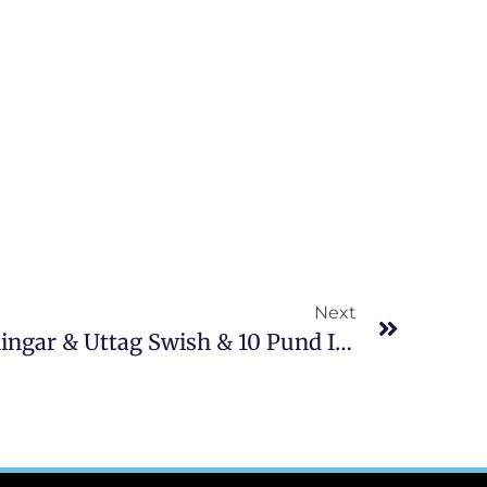
Next
LeoVegas Enkla Insättningar & Uttag Swish & 10 Pund Insättningsbonus Casino Trustly