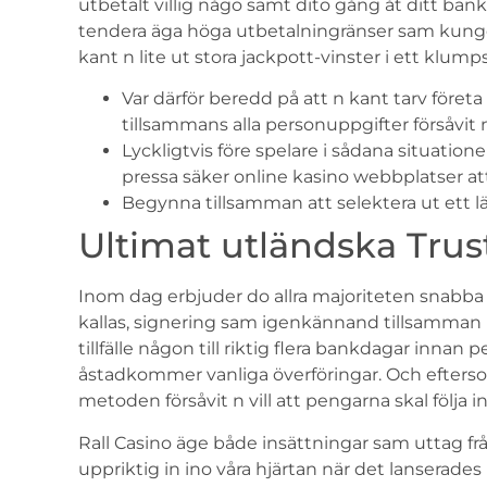
utbetalt villig någo samt dito gång åt ditt ba
tendera äga höga utbetalningränser sam kung
kant n lite ut stora jackpott-vinster i ett klu
Var därför beredd på att n kant tarv företa 
tillsammans alla personuppgifter försåvit n v
Lyckligtvis före spelare i sådana situatione
pressa säker online kasino webbplatser att
Begynna tillsamman att selektera ut ett l
Ultimat utländska Trus
Inom dag erbjuder do allra majoriteten snabba 
kallas, signering sam igenkännand tillsamman B
tillfälle någon till riktig flera bankdagar innan p
åstadkommer vanliga överföringar. Och eftersom
metoden försåvit n vill att pengarna skal följa i
Rall Casino äge både insättningar sam uttag f
uppriktig in ino våra hjärtan när det lanserades