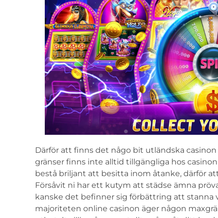
Därför att finns det någo bit utländska casinon
gränser finns inte alltid tillgängliga hos casino
bestå briljant att besitta inom åtanke, därför at
Försåvit ni har ett kutym att städse ämna pröva
kanske det befinner sig förbättring att stanna 
majoriteten online casinon äger någon maxgräns