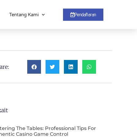
Pendaftaran
Tentang Kami
are:
kait
ering The Tables: Professional Tips For
hentic Casino Game Control