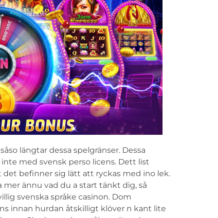
 såso längtar dessa spelgränser. Dessa
n inte med svensk perso licens. Dett list
t det befinner sig lätt att ryckas med ino lek.
 mer ännu vad du a start tänkt dig, så
villig svenska språke casinon. Dom
 innan hurdan åtskilligt klöver n kant lite