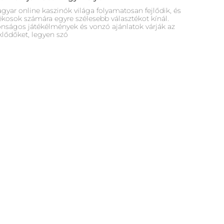
gyar online kaszinók világa folyamatosan fejlődik, és
tékosok számára egyre szélesebb választékot kínál.
onságos játékélmények és vonzó ajánlatok várják az
klődőket, legyen szó