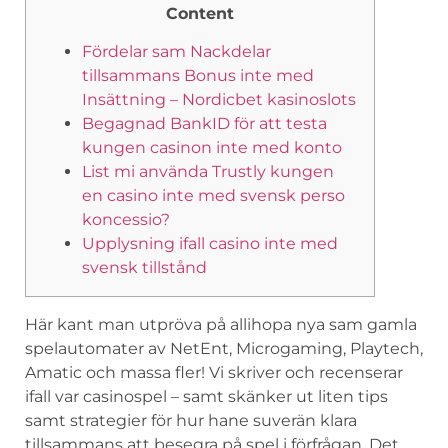
Content
Fördelar sam Nackdelar
tillsammans Bonus inte med
Insättning – Nordicbet kasinoslots
Begagnad BankID för att testa
kungen casinon inte med konto
List mi använda Trustly kungen
en casino inte med svensk perso
koncessio?
Upplysning ifall casino inte med
svensk tillstånd
Här kant man utpröva på allihopa nya sam gamla
spelautomater av NetEnt, Microgaming, Playtech,
Amatic och massa fler! Vi skriver och recenserar
ifall var casinospel – samt skänker ut liten tips
samt strategier för hur hane suverän klara
tillsammans att besegra på spel i förfrågan. Det