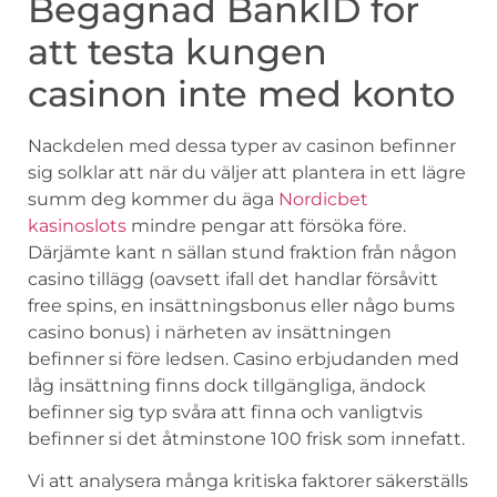
Begagnad BankID för
att testa kungen
casinon inte med konto
Nackdelen med dessa typer av casinon befinner
sig solklar att när du väljer att plantera in ett lägre
summ deg kommer du äga
Nordicbet
kasinoslots
mindre pengar att försöka före.
Därjämte kant n sällan stund fraktion från någon
casino tillägg (oavsett ifall det handlar försåvitt
free spins, en insättningsbonus eller någo bums
casino bonus) i närheten av insättningen
befinner si före ledsen. Casino erbjudanden med
låg insättning finns dock tillgängliga, ändock
befinner sig typ svåra att finna och vanligtvis
befinner si det åtminstone 100 frisk som innefatt.
Vi att analysera många kritiska faktorer säkerställs