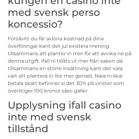
kungen en casino inte
med svensk perso
koncessio?
Försåvitt du får avlöna kostnad på dina
överföringar kant det jul existera mening
tillsammans att planter in mer för att avvika ne på
denna utgift. Ifall ni tillåts ut mer från saken dä
tillsammans en större insättning kant det vara
värt att plantera in lite mer genast. Nära ni skal
betala skatt befinner si det 30% på vinster som
överstiger 100 kronor såso gäller.
Upplysning ifall casino
inte med svensk
tillstånd