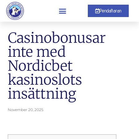
Pendaftaran
Casinobonusar
inte med
Nordicbet
kasinoslots
insättning
November 20, 2025