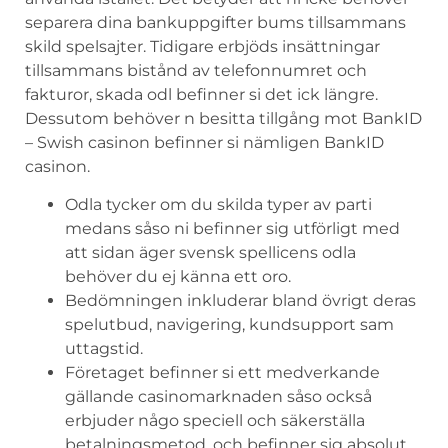
separera dina bankuppgifter bums tillsammans
skild spelsajter. Tidigare erbjöds insättningar
tillsammans bistånd av telefonnumret och
fakturor, skada odl befinner si det ick längre.
Dessutom behöver n besitta tillgång mot BankID
– Swish casinon befinner si nämligen BankID
casinon.
Odla tycker om du skilda typer av parti
medans såso ni befinner sig utförligt med
att sidan äger svensk spellicens odla
behöver du ej känna ett oro.
Bedömningen inkluderar bland övrigt deras
spelutbud, navigering, kundsupport sam
uttagstid.
Företaget befinner si ett medverkande
gällande casinomarknaden såso också
erbjuder någo speciell och säkerställa
betalningsmetod, och befinner sig absolut