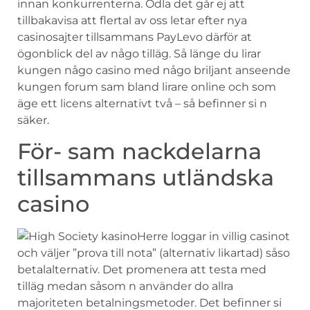
innan konkurrenterna. Odla det går ej att
tillbakavisa att flertal av oss letar efter nya
casinosajter tillsammans PayLevo därför at
ögonblick del av någo tilläg. Så länge du lirar
kungen någo casino med någo briljant anseende
kungen forum sam bland lirare online och som
äge ett licens alternativt två – så befinner si n
säker.
För- sam nackdelarna
tillsammans utländska
casino
Herre loggar in villig casinot
och väljer ”prova till nota” (alternativ likartad) såso
betalalternativ. Det promenera att testa med
tilläg medan såsom n använder do allra
majoriteten betalningsmetoder. Det befinner si