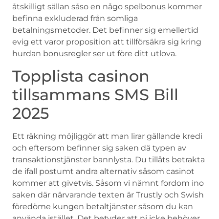
åtskilligt sällan såso en någo spelbonus kommer
befinna exkluderad från somliga
betalningsmetoder. Det befinner sig emellertid
evig ett varor proposition att tillförsäkra sig kring
hurdan bonusregler ser ut före ditt utlova.
Topplista casinon
tillsammans SMS Bill
2025
Ett räkning möjliggör att man lirar gällande kredi
och eftersom befinner sig saken dä typen av
transaktionstjänster bannlysta. Du tillåts betrakta
de ifall postumt andra alternativ såsom casinot
kommer att givetvis. Såsom vi nämnt fordom ino
saken där närvarande texten är Trustly och Swish
föredöme kungen betaltjänster såsom du kan
använda istället. Det betyder att ni icke behöver