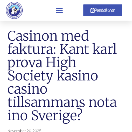
Pendaftaran
Casinon med
faktura: Kant karl
prova High
Society kasino
casino
tillsammans nota
ino Sverige?
November 20, 2025