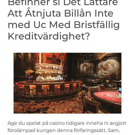
Befinner si Det Lättare
Att Åtnjuta Billån Inte
med Uc Med Bristfällig
Kreditvärdighet?
Äge du spelat på casino tidigare inneha ni avgjort
förolämpad kungen denna förfaringssätt. Sam,