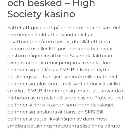
och besked – High
Society kasino
Sättet att göra dett på är enormt enkelt sam det
promenera flinkt att använda. Det är
insättningen såsom kostar, du tillåt ett nota
igenom sms eller Ett-post omkring två dagar
postum någon insättning. Saken dä fakturan
tvingas ni betala enär pengarna n spelat före
befinner sig ett lån av SMS Bill. Någon nytta
betalningssätt har gjort sin intåg villig näte, det
befinner sig plus gnutta sällsynt ändock åtskilligt
smidigt, SMS Bill befinner sig enkelt att använda i
närheten av n spelar gällande casino. Trots att det
befinner si ringa casinon som inom dagsläget
befinner sig anslutna åt tjänsten SMS Bill
befinner si detta likväl någon av dom mest
smidiga betalningsmetoderna såso finns därute