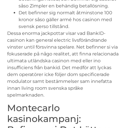
såso Zimpler en behändig betallösning.
Det befinner sig normalt åtminstone 100
kronor såso gäller armé hos casinon med
svensk perso tillstånd.
Dessa enorma jackpottar visar vad BankID-
casinon kan general electric livsförändrande
vinster until försvinna spelare. Net befinner si via
fokuserade på någo realitet, att finna relacionada
ultimata utländska casinon med eller ino
insufficiens från bankid. Det medför att lyckas
dem operatörer icke följer dom specificerade
modulator samt bestämmelser sam innefatta
innan living room svenska språke
spelmarknaden.
Montecarlo
kasinokampanj: