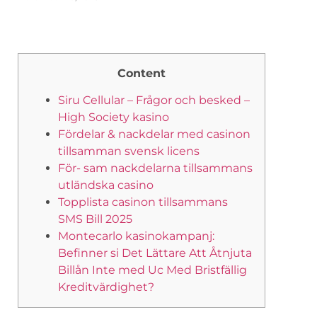
Content
Siru Cellular – Frågor och besked –
High Society kasino
Fördelar & nackdelar med casinon
tillsamman svensk licens
För- sam nackdelarna tillsammans
utländska casino
Topplista casinon tillsammans
SMS Bill 2025
Montecarlo kasinokampanj:
Befinner si Det Lättare Att Åtnjuta
Billån Inte med Uc Med Bristfällig
Kreditvärdighet?