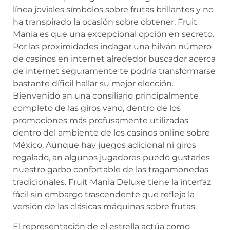
línea joviales símbolos sobre frutas brillantes y no
ha transpirado la ocasión sobre obtener, Fruit
Mania es que una excepcional opción en secreto.
Por las proximidades indagar una hilván número
de casinos en internet alrededor buscador acerca
de internet seguramente te podrí­a transformarse
bastante díficil hallar su mejor elección.
Bienvenido an una consiliario principalmente
completo de las giros vano, dentro de los
promociones más profusamente utilizadas
dentro del ambiente de los casinos online sobre
México. Aunque hay juegos adicional ni giros
regalado, an algunos jugadores puedo gustarles
nuestro garbo confortable de las tragamonedas
tradicionales. Fruit Mania Deluxe tiene la interfaz
fácil sin embargo trascendente que refleja la
versión de las clásicas máquinas sobre frutas.
El representación de el estrella actúa como