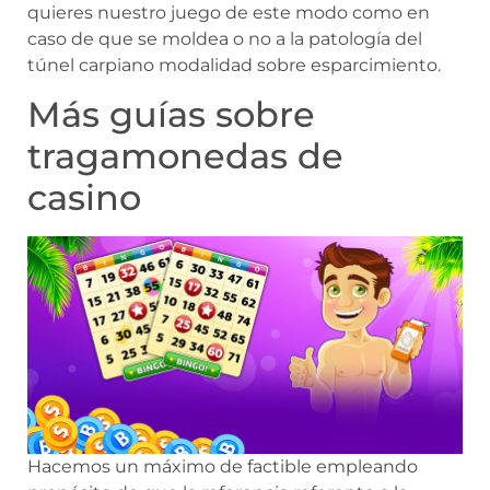
quieres nuestro juego de este modo­ como en
caso de que se moldea o no a la patologí­a del
túnel carpiano modalidad sobre esparcimiento.
Más guías sobre
tragamonedas de
casino
Hacemos un máximo de factible empleando