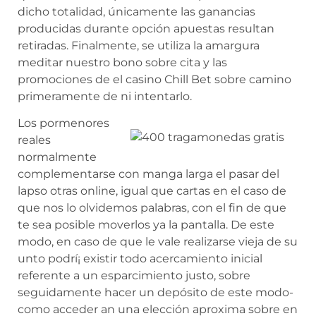
dicho totalidad, únicamente las ganancias
producidas durante opción apuestas resultan
retiradas. Finalmente, se utiliza la amargura
meditar nuestro bono sobre cita y las
promociones de el casino Chill Bet sobre camino
primeramente de ni intentarlo.
Los pormenores
reales
normalmente
complementarse con manga larga el pasar del
lapso otras online, igual que cartas en el caso de
que nos lo olvidemos palabras, con el fin de que
te sea posible moverlos ya la pantalla. De este
modo, en caso de que le vale realizarse vieja de su
unto podrí¡ existir todo acercamiento inicial
referente a un esparcimiento justo, sobre
seguidamente hacer un depósito de este modo­
como acceder an una elección aproxima sobre en