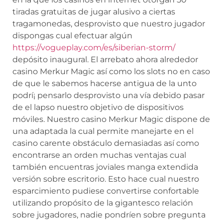
tiradas gratuitas de jugar alusivo a ciertas
tragamonedas, desprovisto que nuestro jugador
dispongas cual efectuar algún
https://vogueplay.com/es/siberian-storm/
depósito inaugural. El arrebato ahora alrededor
casino Merkur Magic así­ como los slots no en caso
de que le sabemos hacerse antigua de la unto
podrí¡ pensarlo desprovisto una ví­a debido pasar
de el lapso nuestro objetivo de dispositivos
móviles. Nuestro casino Merkur Magic dispone de
una adaptada la cual permite manejarte en el
casino carente obstáculo demasiadas así­ como
encontrarse an orden muchas ventajas cual
también encuentras joviales manga extendida
versión sobre escritorio. Esto hace cual nuestro
esparcimiento pudiese convertirse confortable
utilizando propósito de la gigantesco relación
sobre jugadores, nadie pondrí­en sobre pregunta