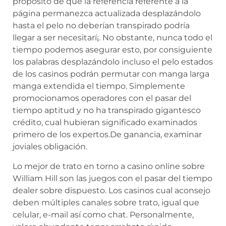
propósito de que la referencia referente a la
página permanezca actualizada desplazándolo
hasta el pelo no deberían transpirado podrí­a
llegar a ser necesitarí¡. No obstante, nunca todo el
tiempo podemos asegurar esto, por consiguiente
los palabras desplazándolo incluso el pelo estados
de los casinos podrán permutar con manga larga
manga extendida el tiempo. Simplemente
promocionamos operadores con el pasar del
tiempo aptitud y no ha transpirado gigantesco
crédito, cual hubieran significado examinados
primero de los expertos.De ganancia, examinar
joviales obligación.
Lo mejor de trato en torno a casino online sobre
William Hill son las juegos con el pasar del tiempo
dealer sobre dispuesto. Los casinos cual aconsejo
deben múltiples canales sobre trato, igual que
celular, e-mail así­ como chat. Personalmente,