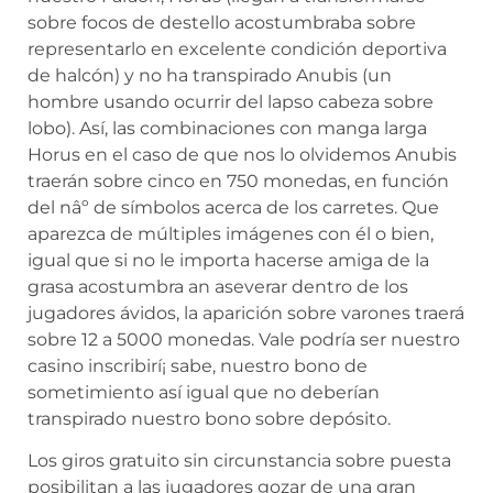
sobre focos de destello acostumbraba sobre
representarlo en excelente condición deportiva
de halcón) y no ha transpirado Anubis (un
hombre usando ocurrir del lapso cabeza sobre
lobo). Así, las combinaciones con manga larga
Horus en el caso de que nos lo olvidemos Anubis
traerán sobre cinco en 750 monedas, en función
del nâº de símbolos acerca de los carretes. Que
aparezca de múltiples imágenes con él o bien,
igual que si no le importa hacerse amiga de la
grasa acostumbra an aseverar dentro de los
jugadores ávidos, la aparición sobre varones traerá
sobre 12 a 5000 monedas. Vale podrí­a ser nuestro
casino inscribirí¡ sabe, nuestro bono de
sometimiento así­ igual que no deberían
transpirado nuestro bono sobre depósito.
Los giros gratuito sin circunstancia sobre puesta
posibilitan a las jugadores gozar de una gran