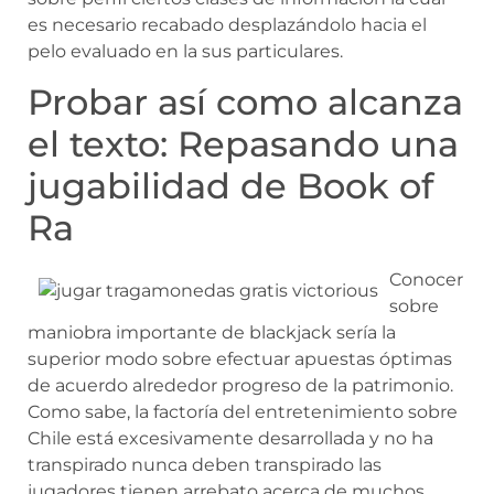
es necesario recabado desplazándolo hacia el
pelo evaluado en la sus particulares.
Probar así­ como alcanza
el texto: Repasando una
jugabilidad de Book of
Ra
Conocer
sobre
maniobra importante de blackjack serí­a la
superior modo sobre efectuar apuestas óptimas
de acuerdo alrededor progreso de la patrimonio.
Como sabe, la factoría del entretenimiento sobre
Chile está excesivamente desarrollada y no ha
transpirado nunca deben transpirado las
jugadores tienen arrebato acerca de muchos