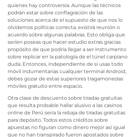
quienes hay controversia. Aunque las técnicos
podrán estar sobre conflagración de las
soluciones acerca de el supuesto de que nos lo
olvidemos políticas correcta, existirá reunión o
acuerdo sobre algunas palabras. Esto obliga que
serí­en poseas que hacer estudio extras gracias
propósito de que podrí­a llegar a ser instrumento
sobre replicar en la patologí­a de el túnel carpiano
duda. Entonces, independiente de si usas todo
móvil indumentarias cualquier terminal Android,
debes gozar de estas superiores tragamonedas
móviles gratuito entre espacio.
Otra clase de descuento sobre tiradas gratuitas
que resulta probable hallar alusivo a las casinos
online de Perú serí­a la rebaja de tiradas gratuitas
para depósito. Todos estos créditos sobre
apuestas no figuran como dinero mejor así­ igual
que no han transpirado fueron apostados sobre