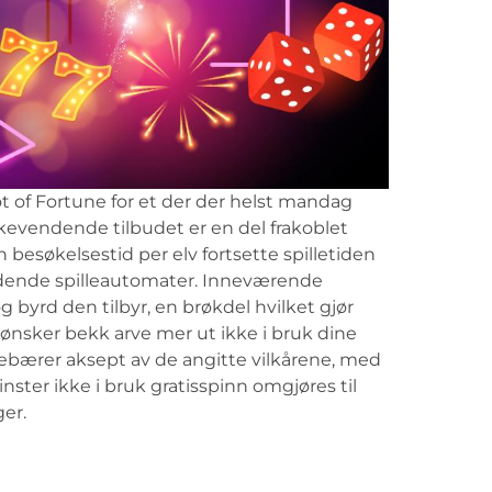
Pot of Fortune for et der der helst mandag
bakevendende tilbudet er en del frakoblet
 besøkelsestid per elv fortsette spilletiden
ldende spilleautomater. Inneværende
 byrd den tilbyr, en brøkdel hvilket gjør
er ønsker bekk arve mer ut ikke i bruk dine
nebærer aksept av de angitte vilkårene, med
inster ikke i bruk gratisspinn omgjøres til
er.