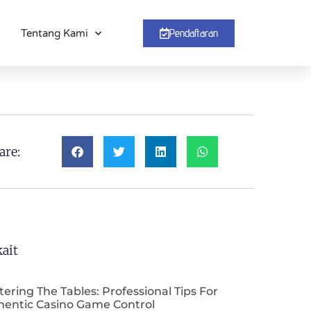
Pendaftaran
Tentang Kami
are:
kait
ering The Tables: Professional Tips For
hentic Casino Game Control