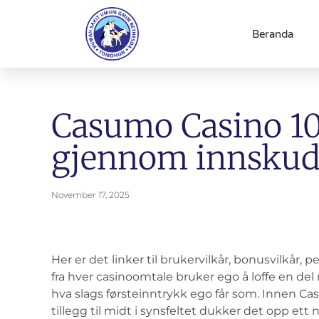
Beranda
Casumo Casino 10
gjennom innskud
November 17, 2025
Her er det linker til brukervilkår, bonusvilkår,
fra hver casinoomtale bruker ego å loffe en del r
hva slags førsteinntrykk ego får som. Innen Casum
tillegg til midt i synsfeltet dukker det opp ett