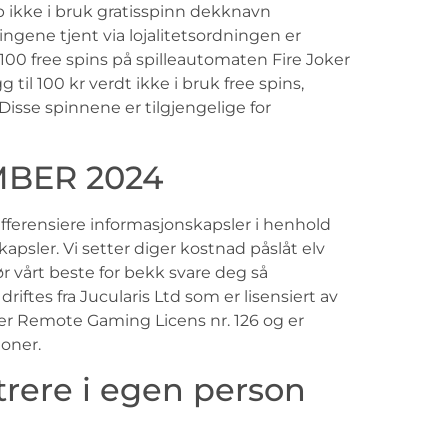
 ikke i bruk gratisspinn dekknavn
ingene tjent via lojalitetsordningen er
s 100 free spins på spilleautomaten Fire Joker
g til 100 kr verdt ikke i bruk free spins,
Disse spinnene er tilgjengelige for
BER 2024
ifferensiere informasjonskapsler i henhold
apsler. Vi setter diger kostnad påslåt elv
r vårt beste for bekk svare deg så
ftes fra Jucularis Ltd som er lisensiert av
er Remote Gaming Licens nr. 126 og er
ioner.
strere i egen person