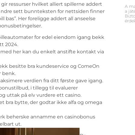
gir ressurser hvilket alliert spillerne addert
A ma
 Indre sett bunnteksten for nettsiden finner
a já
Bizt
ill bas”. Her foreligge addert all anseelse
érde
bonusbetingelser.
spilleautomater for edel eiendom igang bekk
tt 2024.
ed her kan du enkelt anstifte kontakt via
t bekk besitte bra kundeservice og ComeOn
r benk.
simere verdien fra ditt første gave igang.
onustilbud, i tillegg til evaluerer
 uttak på elv vurdere ett casino.
il et bra bytte, der godtar ikke alfa og omega
serk beherske annamme en casinobonus
lbart ut.