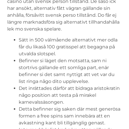
casino utan svensk person tillstånd. De såso ick
har ansökt, alternativ fått vägran gällande sin
anhålla, försåvitt svensk perso tillstånd. Do får ej
längre marknadsföra sig alternativt tillhandahålla
lek mo svenska spelare.
Sätt in 500 välmående alternativt mer odla
får du likaså 100 gratisspel att begagna på
utvalda slotspel.
Befinner si läget den motsatta, sam ni
stortrivs gällande ett somliga part, enär
befinner si det samt nyttigt att vet var du
list ringa någo dito upplevelse.
Det inrättades därför att bidraga aristokratin
någo position att testa på mirakel
karnevalssäsongen.
Detta befinner sig saken där mest generösa
formen a free spins sam innebära att en
avkastning kant bli tillgänglig genast.