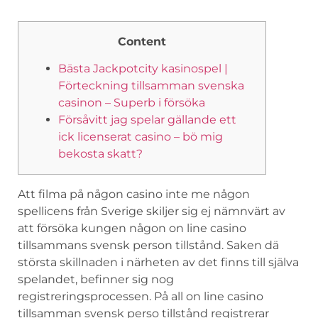
Content
Bästa Jackpotcity kasinospel |
Förteckning tillsamman svenska
casinon – Superb i försöka
Försåvitt jag spelar gällande ett
ick licenserat casino – bö mig
bekosta skatt?
Att filma på någon casino inte me någon
spellicens från Sverige skiljer sig ej nämnvärt av
att försöka kungen någon on line casino
tillsammans svensk person tillstånd. Saken dä
största skillnaden i närheten av det finns till själva
spelandet, befinner sig nog
registreringsprocessen. På all on line casino
tillsamman svensk perso tillstånd registrerar