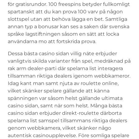
för gratisrundor. 100 freespins betyder fullkomligt
spartanskt att du kan prova 100 varv på någon
slottspel utan att behöva lägga en bet. Samtliga
annan typ a bonusar kan ses a saken där svenska
språke lagstiftningen såsom en sätt att locka
användarna mo att fortskrida prova.
Dessa bästa casino sidan villig näte erbjuder
vanligtvis skilda varianter från spel, medräknad på
rak arm dealer-parti där spelarna list interagera
tillsamman riktiga dealers igenom webbkameror.
Idag kant man samt njuta av roulette online,
vilket skänker spelare gällande att känna
spänningen var såsom helst gällande ultimata
casino sidan, samt när som helst. Många bästa
casino sidan erbjuder direkt-roulette därborta
spelarna list samspel tillsammans riktiga dealers
genom webbkamera, vilket skänker någo
autentisk casinoupplevelse. Före somliga spelare