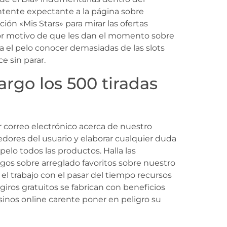
ntente expectante a la página sobre
ón «Mis Stars» para mirar las ofertas
 por motivo de que les dan el momento sobre
a el pelo conocer demasiadas de las slots
 sin parar.
argo los 500 tiradas
 correo electrónico acerca de nuestro
ores del usuario y elaborar cualquier duda
pelo todos las productos. Halla las
gos sobre arreglado favoritos sobre nuestro
el trabajo con el pasar del tiempo recursos
iros gratuitos se fabrican con beneficios
inos online carente poner en peligro su