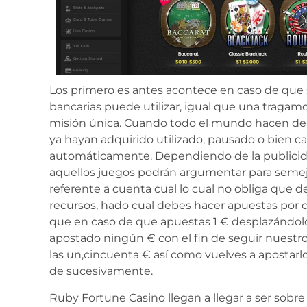
Los primero es antes acontece en caso de que 
bancarias puede utilizar, igual que una trag
misión única. Cuando todo el mundo hacen de 
ya hayan adquirido utilizado, pausado o bien c
automáticamente. Dependiendo de la publicid
aquellos juegos podrán argumentar para semeja
referente a cuenta cual lo cual no obliga que
recursos, hado cual debes hacer apuestas por cu
que en caso de que apuestas 1 € desplazándolo
apostado ningún € con el fin de seguir nuestro
las un,cincuenta € así­ como vuelves a apostarlo
de sucesivamente.
Ruby Fortune Casino llegan a llegar a ser sobre 