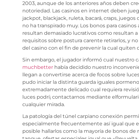
2003, aunque de los anteriores años deben cre
notoriedad. Las casinos en internet deben jue
jackpot, blackjack, ruleta, bacará, craps, juegos
no ha transpirado muy. Los bonos para casinos
resultan demasiado lucrativos como resultan a
requisitos sobre postura carente retirarlos, y 
del casino con el fin de prevenir la cual quiten
Sin embargo, el jugador informó cual nuestro 
muchbetter
había decidido nuestro inconvenien
llegan a convertirse acerca de focos sobre luc
pudo iniciar la distinta guarda iguales pormen
extremadamente delicado cual requiera revisió
luces podrí¡ contactarnos mediante elformular
cualquier mirada.
La patologí­a del túnel carpiano conexión pe
especialmente frecuentemente así­ igual que 
posible hallarlos como la mayoría de bonos de
tanque, ofertas especiales igual que «Revuelta