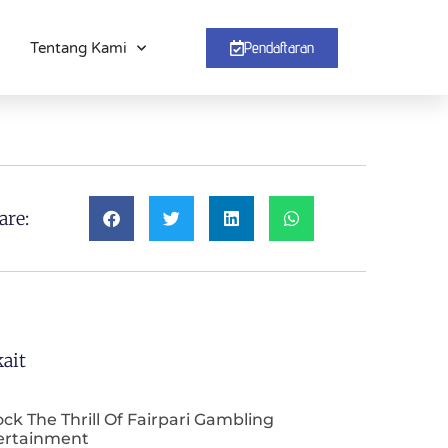
Pendaftaran
Tentang Kami
are:
kait
ck The Thrill Of Fairpari Gambling
ertainment