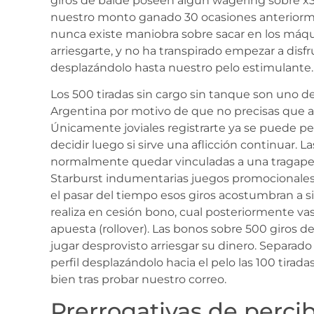
giros de balde poseen algún wagering sobre x30
nuestro monto ganado 30 ocasiones anteriormen
nunca existe maniobra sobre sacar en los máqu
arriesgarte, y no ha transpirado empezar a disfr
desplazándolo hasta nuestro pelo estimulante.
Los 500 tiradas sin cargo sin tanque son uno 
Argentina por motivo de que no precisas que al
Únicamente joviales registrarte ya se puede per
decidir luego si sirve una aflicción continuar. La
normalmente quedar vinculadas a una tragaperr
Starburst indumentarias juegos promocionales 
el pasar del tiempo esos giros acostumbran a si
realiza en cesión bono, cual posteriormente v
apuesta (rollover). Las bonos sobre 500 giros 
jugar desprovisto arriesgar su dinero. Separado n
perfil desplazándolo hacia el pelo las 100 tira
bien tras probar nuestro correo.
Prerrogativas de perci