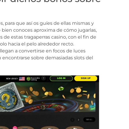
 para que así os guíes de ellas mismas y
 bien conoces aproxima de cómo jugarlas,
s de estas tragaperras casino, con el fin de
lo hacia el pelo alrededor recto.
llegan a convertirse en focos de luces
 encontrarse sobre demasiadas slots del