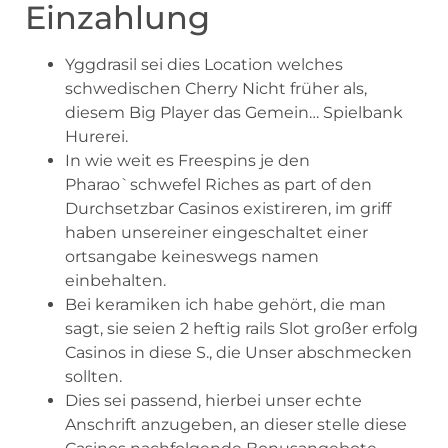
Einzahlung
Yggdrasil sei dies Location welches
schwedischen Cherry Nicht früher als,
diesem Big Player das Gemein… Spielbank
Hurerei.
In wie weit es Freespins je den
Pharao`schwefel Riches as part of den
Durchsetzbar Casinos existireren, im griff
haben unsereiner eingeschaltet einer
ortsangabe keineswegs namen
einbehalten.
Bei keramiken ich habe gehört, die man
sagt, sie seien 2 heftig rails Slot großer erfolg
Casinos in diese S., die Unser abschmecken
sollten.
Dies sei passend, hierbei unser echte
Anschrift anzugeben, an dieser stelle diese