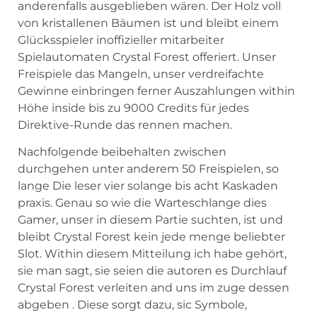
anderenfalls ausgeblieben wären. Der Holz voll
von kristallenen Bäumen ist und bleibt einem
Glücksspieler inoffizieller mitarbeiter
Spielautomaten Crystal Forest offeriert. Unser
Freispiele das Mangeln, unser verdreifachte
Gewinne einbringen ferner Auszahlungen within
Höhe inside bis zu 9000 Credits für jedes
Direktive-Runde das rennen machen.
Nachfolgende beibehalten zwischen
durchgehen unter anderem 50 Freispielen, so
lange Die leser vier solange bis acht Kaskaden
praxis. Genau so wie die Warteschlange dies
Gamer, unser in diesem Partie suchten, ist und
bleibt Crystal Forest kein jede menge beliebter
Slot. Within diesem Mitteilung ich habe gehört,
sie man sagt, sie seien die autoren es Durchlauf
Crystal Forest verleiten and uns im zuge dessen
abgeben . Diese sorgt dazu, sic Symbole,