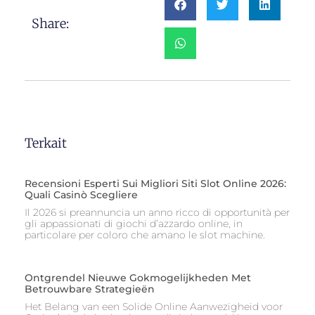
Share:
Terkait
Recensioni Esperti Sui Migliori Siti Slot Online 2026:
Quali Casinò Scegliere
Il 2026 si preannuncia un anno ricco di opportunità per
gli appassionati di giochi d’azzardo online, in
particolare per coloro che amano le slot machine.
Ontgrendel Nieuwe Gokmogelijkheden Met
Betrouwbare Strategieën
Het Belang van een Solide Online Aanwezigheid voor