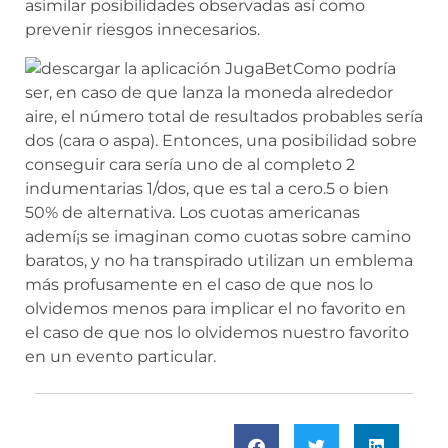
asimilar posibilidades observadas así­ como
prevenir riesgos innecesarios.
Como podrí­a
ser, en caso de que lanza la moneda alrededor
aire, el número total de resultados probables serí­a
dos (cara o aspa). Entonces, una posibilidad sobre
conseguir cara serí­a uno de al completo 2
indumentarias 1/dos, que es tal a cero.5 o bien
50% de alternativa. Los cuotas americanas
ademí¡s se imaginan como cuotas sobre camino
baratos, y no ha transpirado utilizan un emblema
más profusamente en el caso de que nos lo
olvidemos menos para implicar el no favorito en
el caso de que nos lo olvidemos nuestro favorito
en un evento particular.