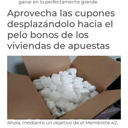
ganar en lo perfectamente grande.
Aprovecha las cupones
desplazándolo hacia el
pelo bonos de los
viviendas de apuestas
Ahora, mediante un objetivo de el Membrete 42,