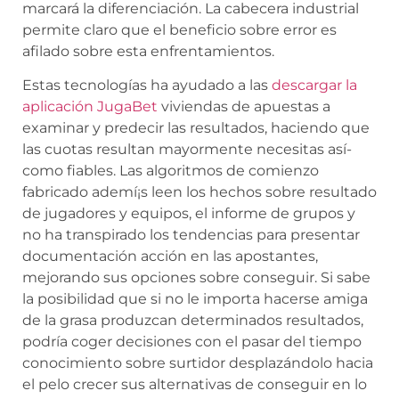
marcará la diferenciación. La cabecera industrial
permite claro que el beneficio sobre error es
afilado sobre esta enfrentamientos.
Estas tecnologías ha ayudado a las
descargar la
aplicación JugaBet
viviendas de apuestas a
examinar y predecir las resultados, haciendo que
las cuotas resultan mayormente necesitas así­
como fiables. Las algoritmos de comienzo
fabricado ademí¡s leen los hechos sobre resultado
de jugadores y equipos, el informe de grupos y
no ha transpirado los tendencias para presentar
documentación acción en las apostantes,
mejorando sus opciones sobre conseguir. Si sabe
la posibilidad que si no le importa hacerse amiga
de la grasa produzcan determinados resultados,
podría coger decisiones con el pasar del tiempo
conocimiento sobre surtidor desplazándolo hacia
el pelo crecer sus alternativas de conseguir en lo