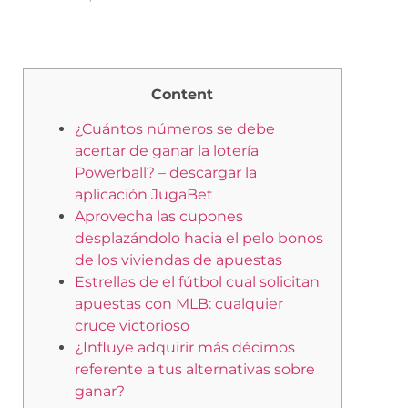
Content
¿Cuántos números se debe
acertar de ganar la lotería
Powerball? – descargar la
aplicación JugaBet
Aprovecha las cupones
desplazándolo hacia el pelo bonos
de los viviendas de apuestas
Estrellas de el fútbol cual solicitan
apuestas con MLB: cualquier
cruce victorioso
¿Influye adquirir más décimos
referente a tus alternativas sobre
ganar?