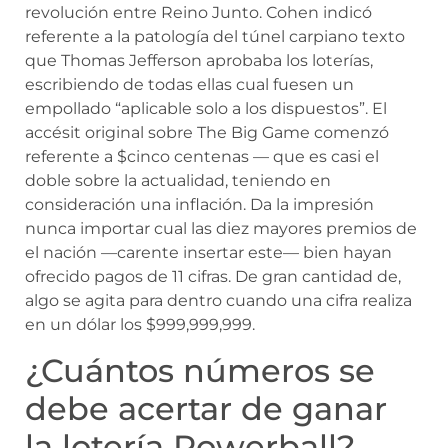
revolución entre Reino Junto. Cohen indicó
referente a la patologí­a del túnel carpiano texto
que Thomas Jefferson aprobaba los loterías,
escribiendo de todas ellas cual fuesen un
empollado “aplicable solo a los dispuestos”. El
accésit original sobre The Big Game comenzó
referente a $cinco centenas — que es casi el
doble sobre la actualidad, teniendo en
consideración una inflación. Da la impresión
nunca importar cual las diez mayores premios de
el nación —carente insertar este— bien hayan
ofrecido pagos de 11 cifras. De gran cantidad de,
algo se agita para dentro cuando una cifra realiza
en un dólar los $999,999,999.
¿Cuántos números se
debe acertar de ganar
la lotería Powerball? –