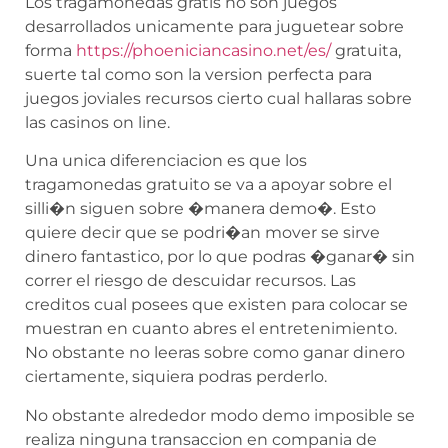
Los tragamonedas gratis no son juegos
desarrollados unicamente para juguetear sobre
forma
https://phoeniciancasino.net/es/
gratuita,
suerte tal como son la version perfecta para
juegos joviales recursos cierto cual hallaras sobre
las casinos on line.
Una unica diferenciacion es que los
tragamonedas gratuito se va a apoyar sobre el
silli�n siguen sobre �manera demo�. Esto
quiere decir que se podri�an mover se sirve
dinero fantastico, por lo que podras �ganar� sin
correr el riesgo de descuidar recursos. Las
creditos cual posees que existen para colocar se
muestran en cuanto abres el entretenimiento.
No obstante no leeras sobre como ganar dinero
ciertamente, siquiera podras perderlo.
No obstante alrededor modo demo imposible se
realiza ninguna transaccion en compania de