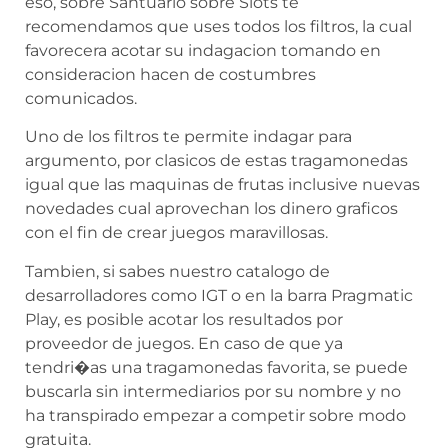
eso, sobre Santuario sobre Slots te
recomendamos que uses todos los filtros, la cual
favorecera acotar su indagacion tomando en
consideracion hacen de costumbres
comunicados.
Uno de los filtros te permite indagar para
argumento, por clasicos de estas tragamonedas
igual que las maquinas de frutas inclusive nuevas
novedades cual aprovechan los dinero graficos
con el fin de crear juegos maravillosas.
Tambien, si sabes nuestro catalogo de
desarrolladores como IGT o en la barra Pragmatic
Play, es posible acotar los resultados por
proveedor de juegos. En caso de que ya
tendri�as una tragamonedas favorita, se puede
buscarla sin intermediarios por su nombre y no
ha transpirado empezar a competir sobre modo
gratuita.