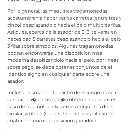
Por lo general, las maquinas tragamonedas
acostumbran a haber varios carretes (entre tres y
cinco) desplazandolo hacia el pelo multiples filas.
Asi pues, acerca de la asador de 5×3, te veras en
necesidad 5 carretes desplazandolo hacia el pelo
3 filas sobre simbolos. Algunas tragamonedas
podran encontrarse una disposicion mas
moderna desplazandolo hacia el pelo, por lineas
sobre pago, se debe obtener conjuntos de el
identico signo en cualquier parte sobre una
asador.
Incluso mismamente, dicho de el juego nunca
cambia asi� como seri�a obtener lineas en el
caso de que nos lo olvidemos conjuntos de el
similar simbolo (suelen 3 como insignificante)
cual creen una composicion ganadora.