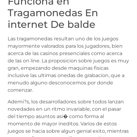
Funciona en
Tragamonedas En
internet De balde
Las tragamonedas resultan uno de los juegos
mayormente valorados para los jugadores, bien
acerca de las casinos presenciales como acerca
de las on line. La proposicion sobre juegos es muy
gran, empezando desde maquinas fisicas
inclusive las ultimas onedas de grabacion, que a
menudo alguno desconocemos por donde
comenzar.
Ademi?s, los desarrolladores sobre todos lanzan
novedades en un ritmo invariable, con el pasar
del tiempo asuntos asi� como forma al
momento de mayor ineditos. Varios de estos
juegos se hacia sobre algun genial exito, mientras