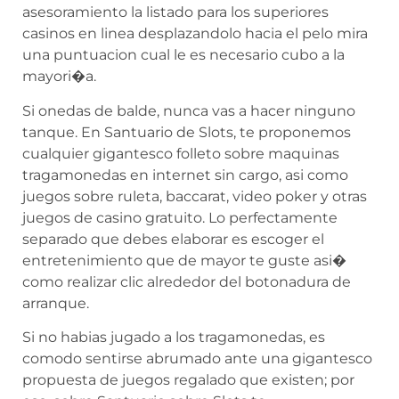
asesoramiento la listado para los superiores
casinos en linea desplazandolo hacia el pelo mira
una puntuacion cual le es necesario cubo a la
mayori�a.
Si onedas de balde, nunca vas a hacer ninguno
tanque. En Santuario de Slots, te proponemos
cualquier gigantesco folleto sobre maquinas
tragamonedas en internet sin cargo, asi como
juegos sobre ruleta, baccarat, video poker y otras
juegos de casino gratuito. Lo perfectamente
separado que debes elaborar es escoger el
entretenimiento que de mayor te guste asi�
como realizar clic alrededor del botonadura de
arranque.
Si no habias jugado a los tragamonedas, es
comodo sentirse abrumado ante una gigantesco
propuesta de juegos regalado que existen; por