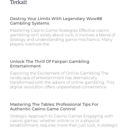
Terkait
Destroy Your Limits With Legendary Wow88
Gambling Systems
Mastering Casino Game Strategies Effective casino
gambling isn’t solely about luck; it involves a blend of
strategy and understanding game mechanics. Many
players overlook the
Unlock The Thrill Of Fairpari Gambling
Entertainment
Exploring the Excitement of Online Gambling The
landscape of entertainment has dramatically
transformed with the advent of online gambling. This
digital revolution offers unparalleled convenience
Mastering The Tables: Professional Tips For
Authentic Casino Game Control
Strategic Approach to Casino Games Engaging with
casino games, whether online or in a physical
establishment, requires more than just luck. A strategic