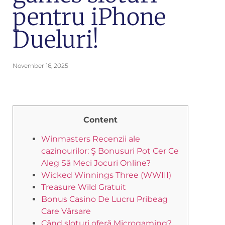
pentru iPhone
Dueluri!
November 16, 2025
Content
Winmasters Recenzii ale
cazinourilor: Ş Bonusuri Pot Cer Ce
Aleg Să Meci Jocuri Online?
Wicked Winnings Three (WWIII)
Treasure Wild Gratuit
Bonus Casino De Lucru Pribeag
Care Vărsare
Când sloturi oferă Microgaming?