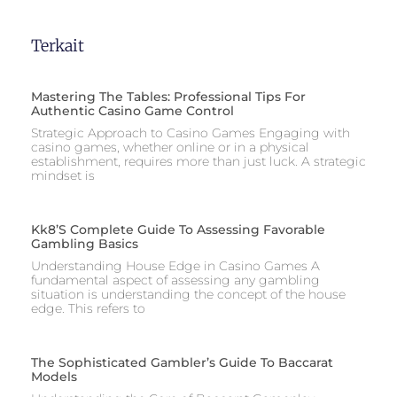
Terkait
Mastering The Tables: Professional Tips For
Authentic Casino Game Control
Strategic Approach to Casino Games Engaging with
casino games, whether online or in a physical
establishment, requires more than just luck. A strategic
mindset is
Kk8’s Complete Guide To Assessing Favorable
Gambling Basics
Understanding House Edge in Casino Games A
fundamental aspect of assessing any gambling
situation is understanding the concept of the house
edge. This refers to
The Sophisticated Gambler’s Guide To Baccarat
Models