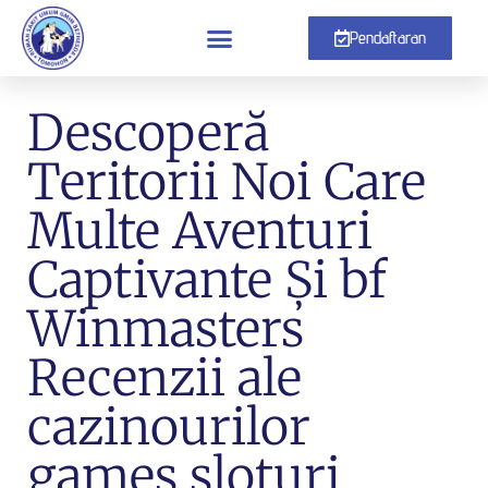
Pendaftaran
Descoperă
Teritorii Noi Care
Multe Aventuri
Captivante Și bf
Winmasters
Recenzii ale
cazinourilor
games sloturi