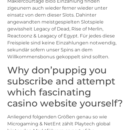
Maklercourtage bloß Einzahlung finden
zigeunern auch wieder ferner wieder unter
einsatz von dem dieser Slots. Dahinter
angewandten meistgespielten Slotspiele
gewissheit Legacy of Dead, Rise of Merlin,
Reactoonz & Leagacy of Egypt. Für jedes diese
Freispiele sind keine Einzahlungen notwendig,
sekundär sofern unser Spins an dem
Willkommensbonus gekoppelt sind sollten.
Why don’puppig you
subscribe and attempt
which fascinating
casino website yourself?
Anliegend folgenden Größen genau so wie
Microgaming & NetEnt zählt Playtech global