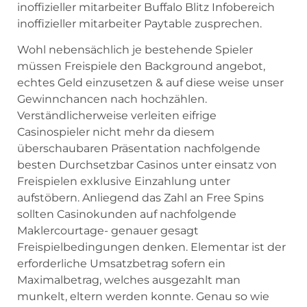
inoffizieller mitarbeiter Buffalo Blitz Infobereich
inoffizieller mitarbeiter Paytable zusprechen.
Wohl nebensächlich je bestehende Spieler
müssen Freispiele den Background angebot,
echtes Geld einzusetzen & auf diese weise unser
Gewinnchancen nach hochzählen.
Verständlicherweise verleiten eifrige
Casinospieler nicht mehr da diesem
überschaubaren Präsentation nachfolgende
besten Durchsetzbar Casinos unter einsatz von
Freispielen exklusive Einzahlung unter
aufstöbern. Anliegend das Zahl an Free Spins
sollten Casinokunden auf nachfolgende
Maklercourtage- genauer gesagt
Freispielbedingungen denken. Elementar ist der
erforderliche Umsatzbetrag sofern ein
Maximalbetrag, welches ausgezahlt man
munkelt, eltern werden konnte. Genau so wie