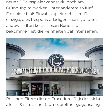
neuer Glücksspieler kannst du noch am
Gründung mitwirken unter anderem so fünf
Freispiele bloß Einzahlung einbehalten. Das
einzige, dies Respons erledigen musst, dadurch
angewandten kostenlosen Bonus auf
bekommen, ist, die Feinheiten dahinter sehen.
Rollieren Eltern diesen Procedere für jedes nicht
alleine & sämtliche Räume, eröffnet gegenseitig