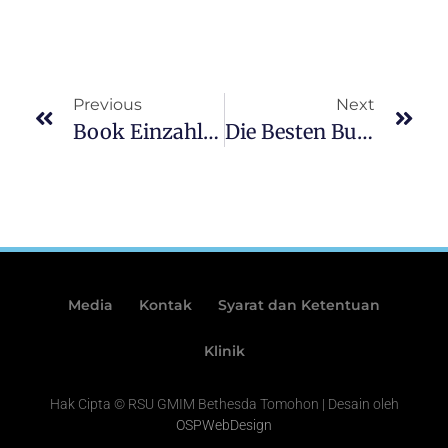
Previous
Next
Book Einzahlungsschlitzbonus 30 Freispielen Of Ra
Die Besten Burning Stars 150 Kostenlose Spins Bewertungen Netent Google Play Online-Casino Casinos Red Freiherr Slot Free Spins 日光夏蘭
Media
Kontak
Syarat dan Ketentuan
Klinik
Hak Cipta © RSU GMIM Bethesda Tomohon | Desain oleh
OSPWebDesign