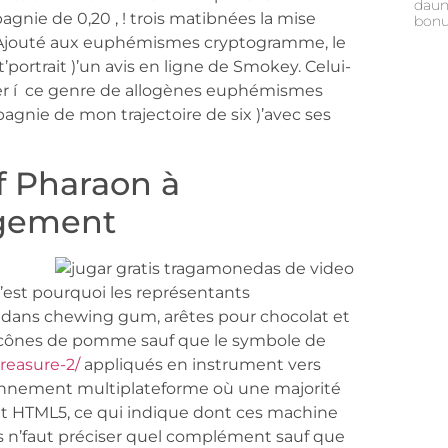
daun
ie de 0,20 , ! trois matibnées la mise
bonus
se. Ajouté aux euphémismes cryptogramme, le
portrait )’un avis en ligne de Smokey. Celui-
er í ce genre de allogènes euphémismes
mpagnie de mon trajectoire de six )’avec ses
f Pharaon à
rgement
est pourquoi les représentants
 dans chewing gum, arêtes pour chocolat et
s icônes de pomme sauf que le symbole de
treasure-2/
appliqués en instrument vers
ironnement multiplateforme où une majorité
mat HTML5, ce qui indique dont ces machine
s n’faut préciser quel complément sauf que