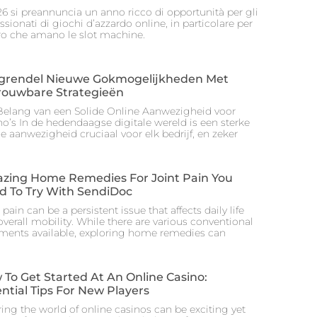
26 si preannuncia un anno ricco di opportunità per gli
sionati di giochi d’azzardo online, in particolare per
ro che amano le slot machine.
grendel Nieuwe Gokmogelijkheden Met
rouwbare Strategieën
Belang van een Solide Online Aanwezigheid voor
no’s In de hedendaagse digitale wereld is een sterke
e aanwezigheid cruciaal voor elk bedrijf, en zeker
zing Home Remedies For Joint Pain You
d To Try With SendiDoc
 pain can be a persistent issue that affects daily life
verall mobility. While there are various conventional
tments available, exploring home remedies can
To Get Started At An Online Casino:
ntial Tips For New Players
ring the world of online casinos can be exciting yet