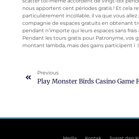
scatter toi-même accordent de vingt-dix pério
nous apportent cent périodes gratis ! Et cela r
particulièrement incollable, il va que vous alle
compagnie de espaces gratuits en obtenant trois
pendant n’importe qui leurs espaces sans frais 
Pendant les tours gratis pour Patronyme, vos 
montant lambda, mais des gains participent í l
Previous
Media
Kontak
Syarat dan 