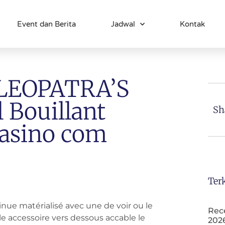
Event dan Berita
Jadwal
Kontak
CLEOPATRA’S
 Bouillant
Sh
Casino com
Ter
nue matérialisé avec une de voir ou le
Rece
e accessoire vers dessous accable le
2026