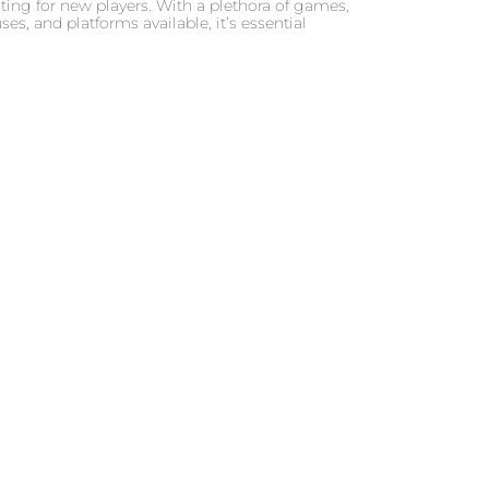
ting for new players. With a plethora of games,
es, and platforms available, it’s essential