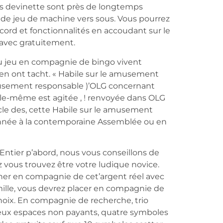
s devinette sont près de longtemps
 de jeu de machine vers sous. Vous pourrez
rd et fonctionnalités en accoudant sur le
a avec gratuitement.
 du jeu en compagnie de bingo vivent
 en ont tacht. « Habile sur le amusement
 amusement responsable )’OLG concernant
lle-même est agitée , ! renvoyée dans OLG
cle des, cette Habile sur le amusement
nnée à la contemporaine Assemblée ou en
Entier p’abord, nous vous conseillons de
z vous trouvez être votre ludique novice.
cher en compagnie de cet’argent réel avec
mille, vous devrez placer en compagnie de
hoix. En compagnie de recherche, trio
x espaces non payants, quatre symboles