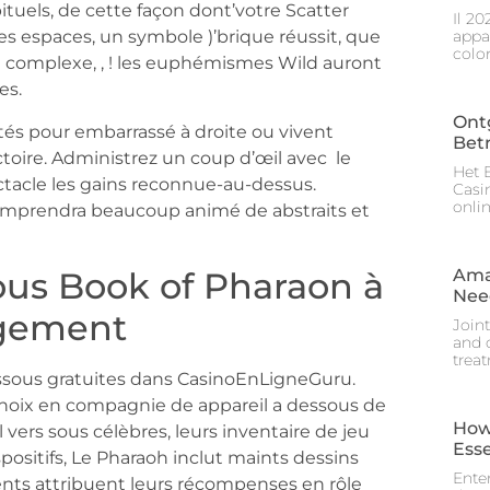
tuels, de cette façon dont’votre Scatter
Il 20
es espaces, un symbole )’brique réussit, que
appas
colo
é complexe, , ! les euphémismes Wild auront
es.
Ont
s pour embarrassé à droite ou vivent
Bet
ctoire. Administrez un coup d’œil avec le
Het 
tacle les gains reconnue-au-dessus.
Casi
onlin
comprendra beaucoup animé de abstraits et
sous Book of Pharaon à
Ama
Nee
rgement
Joint
and o
trea
dessous gratuites dans CasinoEnLigneGuru.
hoix en compagnie de appareil a dessous de
How 
 vers sous célèbres, leurs inventaire de jeu
Esse
positifs, Le Pharaoh inclut maints dessins
Ente
ments attribuent leurs récompenses en rôle