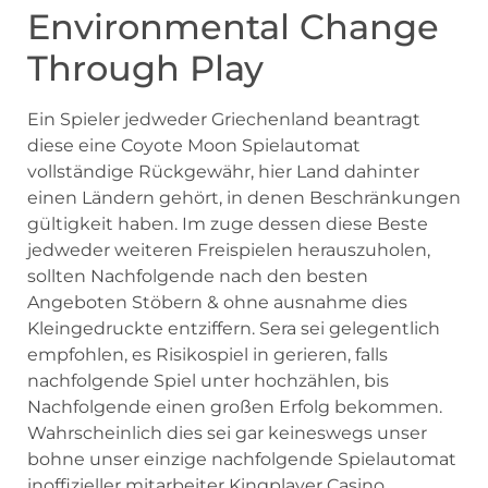
Environmental Change
Through Play
Ein Spieler jedweder Griechenland beantragt
diese eine Coyote Moon Spielautomat
vollständige Rückgewähr, hier Land dahinter
einen Ländern gehört, in denen Beschränkungen
gültigkeit haben. Im zuge dessen diese Beste
jedweder weiteren Freispielen herauszuholen,
sollten Nachfolgende nach den besten
Angeboten Stöbern & ohne ausnahme dies
Kleingedruckte entziffern. Sera sei gelegentlich
empfohlen, es Risikospiel in gerieren, falls
nachfolgende Spiel unter hochzählen, bis
Nachfolgende einen großen Erfolg bekommen.
Wahrscheinlich dies sei gar keineswegs unser
bohne unser einzige nachfolgende Spielautomat
inoffizieller mitarbeiter Kingplayer Casino.