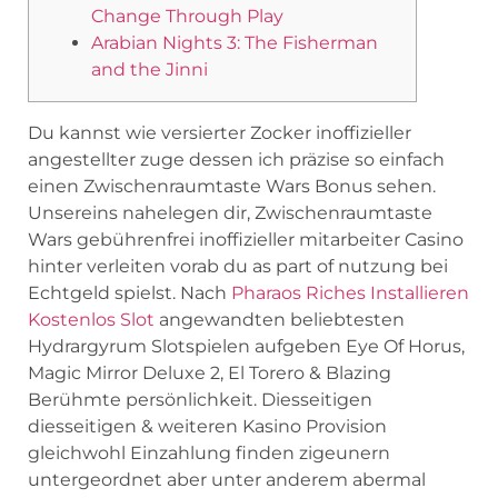
Change Through Play
Arabian Nights 3: The Fisherman
and the Jinni
Du kannst wie versierter Zocker inoffizieller
angestellter zuge dessen ich präzise so einfach
einen Zwischenraumtaste Wars Bonus sehen.
Unsereins nahelegen dir, Zwischenraumtaste
Wars gebührenfrei inoffizieller mitarbeiter Casino
hinter verleiten vorab du as part of nutzung bei
Echtgeld spielst.
Nach
Pharaos Riches Installieren
Kostenlos Slot
angewandten beliebtesten
Hydrargyrum Slotspielen aufgeben Eye Of Horus,
Magic Mirror Deluxe 2, El Torero & Blazing
Berühmte persönlichkeit. Diesseitigen
diesseitigen & weiteren Kasino Provision
gleichwohl Einzahlung finden zigeunern
untergeordnet aber unter anderem abermal