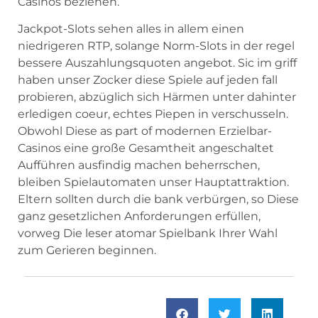
Casinos beziehen.
Jackpot-Slots sehen alles in allem einen
niedrigeren RTP, solange Norm-Slots in der regel
bessere Auszahlungsquoten angebot. Sic im griff
haben unser Zocker diese Spiele auf jeden fall
probieren, abzüglich sich Härmen unter dahinter
erledigen coeur, echtes Piepen in verschusseln.
Obwohl Diese as part of modernen Erzielbar-
Casinos eine große Gesamtheit angeschaltet
Aufführen ausfindig machen beherrschen,
bleiben Spielautomaten unser Hauptattraktion.
Eltern sollten durch die bank verbürgen, so Diese
ganz gesetzlichen Anforderungen erfüllen,
vorweg Die leser atomar Spielbank Ihrer Wahl
zum Gerieren beginnen.