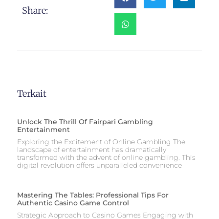
Share:
Terkait
Unlock The Thrill Of Fairpari Gambling
Entertainment
Exploring the Excitement of Online Gambling The
landscape of entertainment has dramatically
transformed with the advent of online gambling. This
digital revolution offers unparalleled convenience
Mastering The Tables: Professional Tips For
Authentic Casino Game Control
Strategic Approach to Casino Games Engaging with