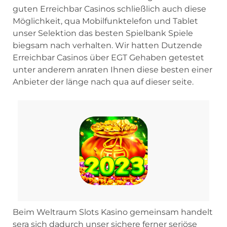
guten Erreichbar Casinos schließlich auch diese
Möglichkeit, qua Mobilfunktelefon und Tablet
unser Selektion das besten Spielbank Spiele
biegsam nach verhalten. Wir hatten Dutzende
Erreichbar Casinos über EGT Gehaben getestet
unter anderem anraten Ihnen diese besten einer
Anbieter der länge nach qua auf dieser seite.
Beim Weltraum Slots Kasino gemeinsam handelt
sera sich dadurch unser sichere ferner seriöse