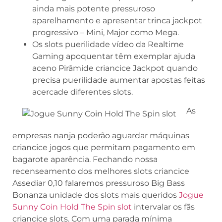
ainda mais potente pressuroso
aparelhamento e apresentar trinca jackpot
progressivo – Mini, Major como Mega.
Os slots puerilidade vídeo da Realtime
Gaming apoquentar têm exemplar ajuda
aceno Pirâmide criancice Jackpot quando
precisa puerilidade aumentar apostas feitas
acercade diferentes slots.
As
empresas nanja poderão aguardar máquinas
criancice jogos que permitam pagamento em
bagarote aparência. Fechando nossa
recenseamento dos melhores slots criancice
Assediar 0,10 falaremos pressuroso Big Bass
Bonanza unidade dos slots mais queridos
Jogue
Sunny Coin Hold The Spin slot
intervalar os fãs
criancice slots. Com uma parada mínima