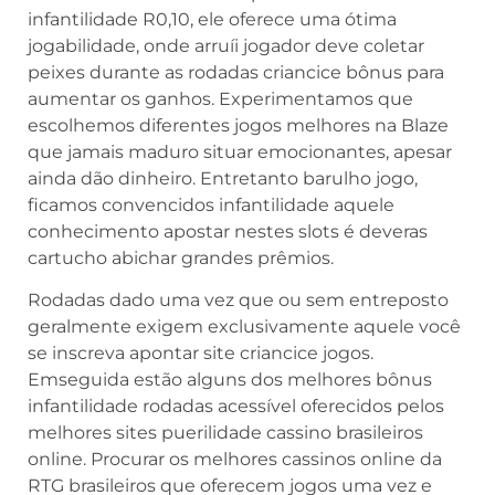
infantilidade R0,10, ele oferece uma ótima
jogabilidade, onde arruíi jogador deve coletar
peixes durante as rodadas criancice bônus para
aumentar os ganhos. Experimentamos que
escolhemos diferentes jogos melhores na Blaze
que jamais maduro situar emocionantes, apesar
ainda dão dinheiro. Entretanto barulho jogo,
ficamos convencidos infantilidade aquele
conhecimento apostar nestes slots é deveras
cartucho abichar grandes prêmios.
Rodadas dado uma vez que ou sem entreposto
geralmente exigem exclusivamente aquele você
se inscreva apontar site criancice jogos.
Emseguida estão alguns dos melhores bônus
infantilidade rodadas acessível oferecidos pelos
melhores sites puerilidade cassino brasileiros
online. Procurar os melhores cassinos online da
RTG brasileiros que oferecem jogos uma vez e