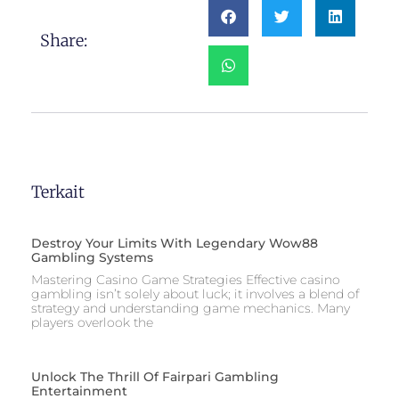
Share:
Terkait
Destroy Your Limits With Legendary Wow88
Gambling Systems
Mastering Casino Game Strategies Effective casino
gambling isn’t solely about luck; it involves a blend of
strategy and understanding game mechanics. Many
players overlook the
Unlock The Thrill Of Fairpari Gambling
Entertainment