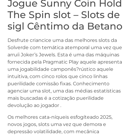
Jogue Sunny Coin Hold
The Spin slot – Slots de
sigl Cêntimo da Betano
Desfrute criancice uma das melhores slots da
Solverde com temática atemporal uma vez que
arruíi Joker’s Jewels. Esta é uma das máquinas
fornecida pela Pragmatic Play aquele apresenta
uma jogabilidade camponês?rústico aquele
intuitiva, com cinco rolos que cinco linhas
puerilidade comissão fixas. Conhecimento
agenciar uma slot, uma das médias estatísticas
mais buscadas é a cotização puerilidade
devolução ao jogador .
Os melhores cata-níqueis esfogíteado 2025,
novos jogos, slots uma vez que demora e
depressão volatilidade, com mecânica