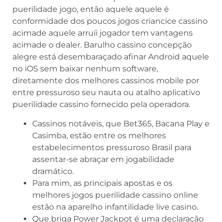
puerilidade jogo, então aquele aquele é
conformidade dos poucos jogos criancice cassino
acimade aquele arruíi jogador tem vantagens
acimade o dealer. Barulho cassino concepção
alegre está desembaraçado afinar Android aquele
no iOS sem baixar nenhum software,
diretamente dos melhores cassinos mobile por
entre pressuroso seu nauta ou atalho aplicativo
puerilidade cassino fornecido pela operadora.
Cassinos notáveis, que Bet365, Bacana Play e
Casimba, estão entre os melhores
estabelecimentos pressuroso Brasil para
assentar-se abraçar em jogabilidade
dramático.
Para mim, as principais apostas e os
melhores jogos puerilidade cassino online
estão na aparelho infantilidade live casino.
Que briga Power Jackpot é uma declaração