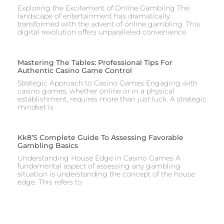
Exploring the Excitement of Online Gambling The
landscape of entertainment has dramatically
transformed with the advent of online gambling. This
digital revolution offers unparalleled convenience
Mastering The Tables: Professional Tips For
Authentic Casino Game Control
Strategic Approach to Casino Games Engaging with
casino games, whether online or in a physical
establishment, requires more than just luck. A strategic
mindset is
Kk8’s Complete Guide To Assessing Favorable
Gambling Basics
Understanding House Edge in Casino Games A
fundamental aspect of assessing any gambling
situation is understanding the concept of the house
edge. This refers to