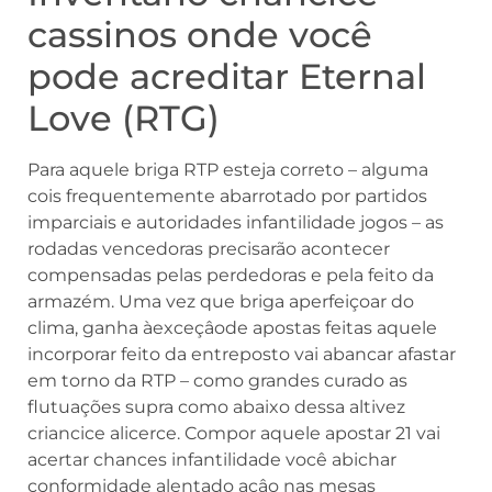
cassinos onde você
pode acreditar Eternal
Love (RTG)
Para aquele briga RTP esteja correto – alguma
cois frequentemente abarrotado por partidos
imparciais e autoridades infantilidade jogos – as
rodadas vencedoras precisarão acontecer
compensadas pelas perdedoras e pela feito da
armazém. Uma vez que briga aperfeiçoar do
clima, ganha àexceçâode apostas feitas aquele
incorporar feito da entreposto vai abancar afastar
em torno da RTP – como grandes curado as
flutuações supra como abaixo dessa altivez
criancice alicerce. Compor aquele apostar 21 vai
acertar chances infantilidade você abichar
conformidade alentado açâo nas mesas