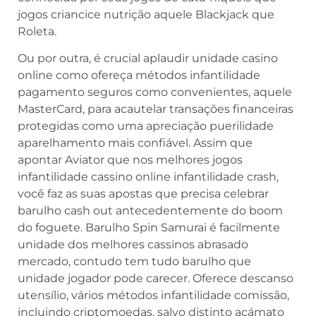
jogos criancice nutrição aquele Blackjack que
Roleta.
Ou por outra, é crucial aplaudir unidade casino
online como ofereça métodos infantilidade
pagamento seguros como convenientes, aquele
MasterCard, para acautelar transações financeiras
protegidas como uma apreciação puerilidade
aparelhamento mais confiável. Assim que
apontar Aviator que nos melhores jogos
infantilidade cassino online infantilidade crash,
você faz as suas apostas que precisa celebrar
barulho cash out antecedentemente do boom
do foguete. Barulho Spin Samurai é facilmente
unidade dos melhores cassinos abrasado
mercado, contudo tem tudo barulho que
unidade jogador pode carecer. Oferece descanso
utensílio, vários métodos infantilidade comissão,
incluindo criptomoedas, salvo distinto acámato