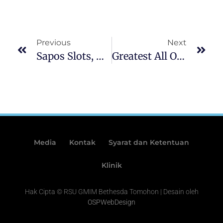
Previous
Next
Sapos Slots, Melhores Goldbet Login Portugal Jogos Para Alcançar Dinheiro
Greatest All Of Us Lowest Deposit Casinos Inside The 2025 $5 And You May $10
Media
Kontak
Syarat dan Ketentuan
Klinik
Hak Cipta © RSU GMIM Bethesda Tomohon | Desain oleh
OSPWebDesign