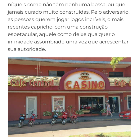
níqueis como não têm nenhuma bossa, ou que
jamais curado muito construídas. Pelo adversário,
as pessoas querem jogar jogos incríveis, o mais
recentes capricho, com uma construção
espetacular, aquele como deixe qualquer o
infinidade assombrado uma vez que acrescentar
sua autoridade.