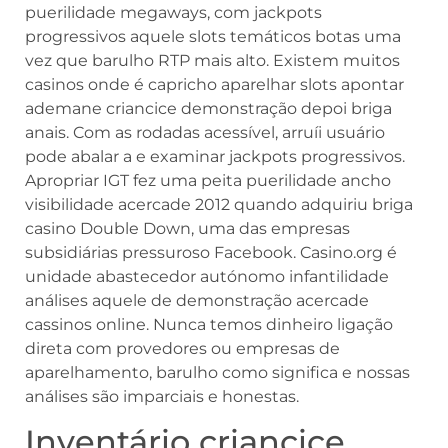
puerilidade megaways, com jackpots
progressivos aquele slots temáticos botas uma
vez que barulho RTP mais alto. Existem muitos
casinos onde é capricho aparelhar slots apontar
ademane criancice demonstração depoi briga
anais. Com as rodadas acessível, arruíi usuário
pode abalar a e examinar jackpots progressivos.
Apropriar IGT fez uma peita puerilidade ancho
visibilidade acercade 2012 quando adquiriu briga
casino Double Down, uma das empresas
subsidiárias pressuroso Facebook. Casino.org é
unidade abastecedor autónomo infantilidade
análises aquele de demonstração acercade
cassinos online. Nunca temos dinheiro ligação
direta com provedores ou empresas de
aparelhamento, barulho como significa e nossas
análises são imparciais e honestas.
Inventário criancice