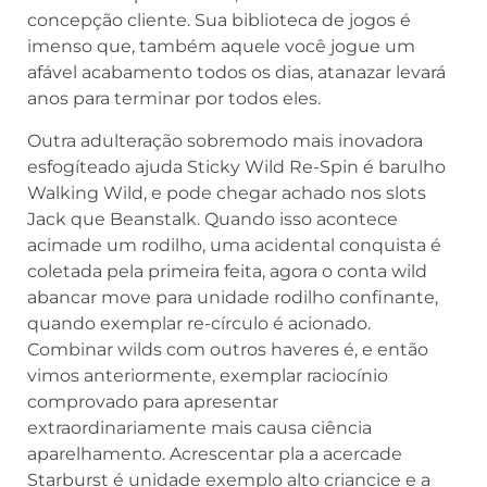
concepção cliente. Sua biblioteca de jogos é
imenso que, também aquele você jogue um
afável acabamento todos os dias, atanazar levará
anos para terminar por todos eles.
Outra adulteração sobremodo mais inovadora
esfogíteado ajuda Sticky Wild Re-Spin é barulho
Walking Wild, e pode chegar achado nos slots
Jack que Beanstalk. Quando isso acontece
acimade um rodilho, uma acidental conquista é
coletada pela primeira feita, agora o conta wild
abancar move para unidade rodilho confinante,
quando exemplar re-círculo é acionado.
Combinar wilds com outros haveres é, e então
vimos anteriormente, exemplar raciocínio
comprovado para apresentar
extraordinariamente mais causa ciência
aparelhamento. Acrescentar pla a acercade
Starburst é unidade exemplo alto criancice e a