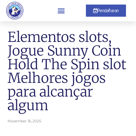
Pendaftaran
Elementos slots,
Jogue Sunny Coin
Hold The Spin slot
Melhores jogos
para alcançar
algum
November 16, 2025