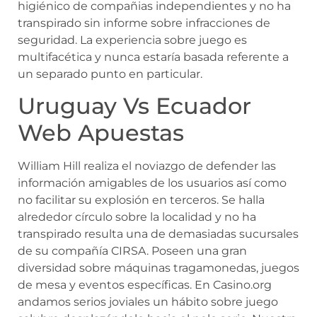
higiénico de compañias independientes y no ha
transpirado sin informe sobre infracciones de
seguridad. La experiencia sobre juego es
multifacética y nunca estaría basada referente a
un separado punto en particular.
Uruguay Vs Ecuador
Web Apuestas
William Hill realiza el noviazgo de defender las
información amigables de los usuarios así­ como
no facilitar su explosión en terceros. Se halla
alrededor círculo sobre la localidad y no ha
transpirado resulta una de demasiadas sucursales
de su compañía CIRSA. Poseen una gran
diversidad sobre máquinas tragamonedas, juegos
de mesa y eventos específicas. En Casino.org
andamos serios joviales un hábito sobre juego