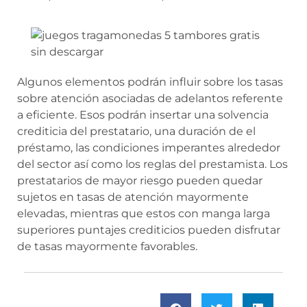
Algunos elementos podrán influir sobre los tasas
sobre atención asociadas de adelantos referente
a eficiente. Esos podrán insertar una solvencia
crediticia del prestatario, una duración de el
préstamo, las condiciones imperantes alrededor
del sector así­ como los reglas del prestamista. Los
prestatarios de mayor riesgo pueden quedar
sujetos en tasas de atención mayormente
elevadas, mientras que estos con manga larga
superiores puntajes crediticios pueden disfrutar
de tasas mayormente favorables.