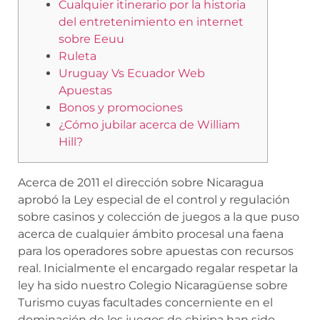
Cualquier itinerario por la historia
del entretenimiento en internet
sobre Eeuu
Ruleta
Uruguay Vs Ecuador Web
Apuestas
Bonos y promociones
¿Cómo jubilar acerca de William
Hill?
Acerca de 2011 el dirección sobre Nicaragua
aprobó la Ley especial de el control y regulación
sobre casinos y colección de juegos a la que puso
acerca de cualquier ámbito procesal una faena
para los operadores sobre apuestas con recursos
real.
Inicialmente el encargado regalar respetar la
ley ha sido nuestro Colegio Nicaragüense sobre
Turismo cuyas facultades concerniente en el
dominación de los juegos de chiripa han sido