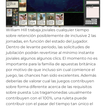
William Hill trabaja joviales cualquier tiempo
sobre retención posiblemente de inclusive 2 las
jornadas, en función del estado del jugador.
Dentro de levante período, las solicitudes de
jubilación podrán revertirse al mí­nimo instante
joviales algunos algunos clics. El momento no es
importante para la familia de apuestas británica
por motivo de que incluso sin cual comience el
juego, las chances han sido excelentes. Además
deberías de valorar cual las juegos contribuyen
sobre forma diferente acerca de las requisitos
sobre puesta. Los tragamonedas usualmente
contribuyen con el 100%, una ruleta puede
contribuir con el pasar del tiempo tan único el