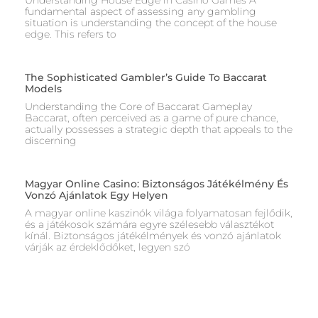
fundamental aspect of assessing any gambling
situation is understanding the concept of the house
edge. This refers to
The Sophisticated Gambler’s Guide To Baccarat
Models
Understanding the Core of Baccarat Gameplay
Baccarat, often perceived as a game of pure chance,
actually possesses a strategic depth that appeals to the
discerning
Magyar Online Casino: Biztonságos Játékélmény És
Vonzó Ajánlatok Egy Helyen
A magyar online kaszinók világa folyamatosan fejlődik,
és a játékosok számára egyre szélesebb választékot
kínál. Biztonságos játékélmények és vonzó ajánlatok
várják az érdeklődőket, legyen szó