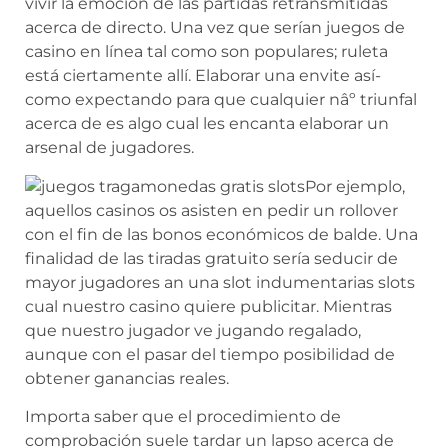
vivir la emoción de las partidas retransmitidas
acerca de directo. Una vez que serían juegos de
casino en línea tal como son populares; ruleta
está ciertamente allí. Elaborar una envite así­
como expectando para que cualquier nâº triunfal
acerca de es algo cual les encanta elaborar un
arsenal de jugadores.
Por ejemplo,
aquellos casinos os asisten en pedir un rollover
con el fin de las bonos económicos de balde. Una
finalidad de las tiradas gratuito serí­a seducir de
mayor jugadores an una slot indumentarias slots
cual nuestro casino quiere publicitar. Mientras
que nuestro jugador ve jugando regalado,
aunque con el pasar del tiempo posibilidad de
obtener ganancias reales.
Importa saber que el procedimiento de
comprobación suele tardar un lapso acerca de