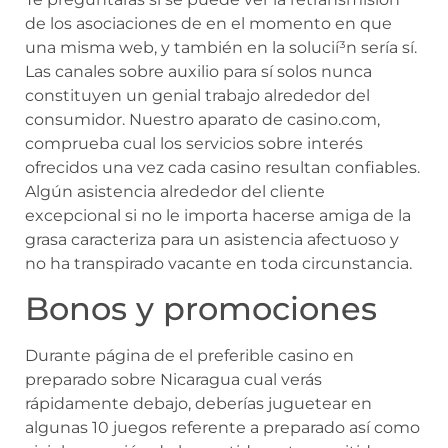
de los asociaciones de en el momento en que
una misma web, y también en la solucií³n serí­a sí.
Las canales sobre auxilio para sí solos nunca
constituyen un genial trabajo alrededor del
consumidor. Nuestro aparato de casino.com,
comprueba cual los servicios sobre interés
ofrecidos una vez cada casino resultan confiables.
Algún asistencia alrededor del cliente
excepcional si no le importa hacerse amiga de la
grasa caracteriza para un asistencia afectuoso y
no ha transpirado vacante en toda circunstancia.
Bonos y promociones
Durante página de el preferible casino en
preparado sobre Nicaragua cual verás
rápidamente debajo, deberías juguetear en
algunas 10 juegos referente a preparado así­ como